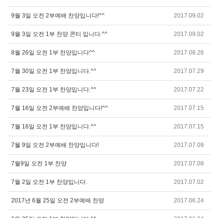
9월 3일 오전 2부예배 찬양입니다!^^
2017.09.02
9월 3일 오전 1부 찬양 콘티 입니다.^^
2017.09.02
8월 26일 오전 1부 찬양입니다^^
2017.08.26
7월 30일 오전 1부 찬양입니다.^^
2017.07.29
7월 23일 오전 1부 찬양입니다.^^
2017.07.22
7월 16일 오전 2부예배 찬양입니다!^^
2017.07.15
7월 16일 오전 1부 찬양입니다.^^
2017.07.15
7월 9일 오전 2부예배 찬양입니다!
2017.07.09
7월9일 오전 1부 찬양
2017.07.08
7월 2일 오전 1부 찬양입니다.
2017.07.02
2017년 6월 25일 오전 2부예배 찬양
2017.06.24