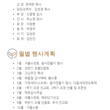
교 장: 권재완 목사
담당교역자 : 김성경 목사
부 장 : 신중범 집사
간 사 : 하소영 권사
회 장 : 이창훈
총 무 : 박영주
서 기 : 김성은
회 계 : 김찬진
월별 행사계획
1월 : 겨울수련회, 음식만들기 행사
2월 : 상반기 조별단합회
3월 : 고난주간 특새
4월 : 부활절 감사예배, 봄소풍
5월 : 가정세미나(오후), 음식만들기 행사, 다음세대전도축제
6월 : 1학기 조장 친교회, 2학기 조장 선출 및 조편성
7월 : 맥추감사주일
8월 : 여름수련회, 해외단기선교
9월 : 하반기 조별 단합회, 추석 친교회
10월 : 가을소풍