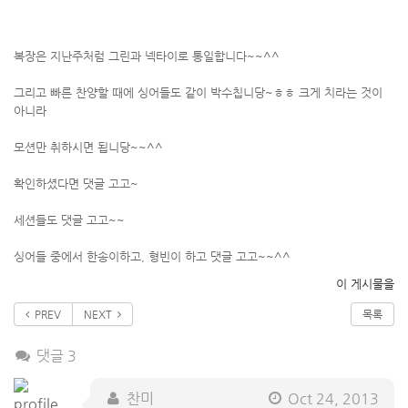
복장은 지난주처럼 그린과 넥타이로 통일합니다~~^^
그리고 빠른 찬양할 때에 싱어들도 같이 박수칩니당~ㅎㅎ 크게 치라는 것이
아니라
모션만 취하시면 됩니당~~^^
확인하셨다면 댓글 고고~
세션들도 댓글 고고~~
싱어들 중에서 한송이하고, 형빈이 하고 댓글 고고~~^^
이 게시물을
PREV
NEXT
목록
댓글 3
찬미
Oct 24, 2013