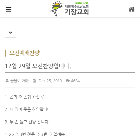
메뉴 건너뛰기
Toggle Dropdown
오전예배찬양
12월 29일 오전찬양입니다.
울울이 아빠
Dec 25, 2013
4684
1. 존귀 오 존귀 하신 주
2. 내 영이 주를 찬양합니다.
3. 두 손 들고 찬양 합니다.
1-> 2-> 3번 전주 -> 3번 -> 입례송