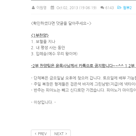
이원영
Oct 02, 2013
(19:06:19)
6143
첨부2
<확인하셨다면 댓글을 달아주세요~>
<1부찬양>
1. 보혈을 지나
2. 내 평생 사는 동안
3. 입례송(예수 우리 왕이여)
-2부 찬양팀은 윤목사님께서 카톡으로 공지합니다~~^^ 1,2부
- 단체복은 금요일날 오후에 찾으러 갑니다. 토요일에 배부 가능
- 주일 복장은 형제들은 검은색 바지에 그린남방(지급)에 넥
- 반주는 피아노는 빼고 신디로만 가겠습니다. 피아노가 마이킹이
- 이상입니다. -
PREV
NEXT