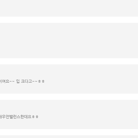
이여요~~ 입 크다고~~ㅎㅎ
 매우언밸런스한데요ㅎㅎ