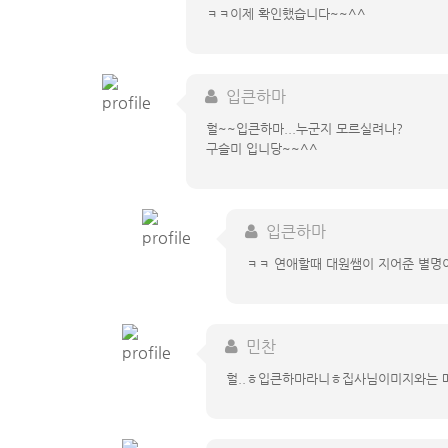
ㅋㅋ이제 확인했습니다~~^^
입큰하마
헐~~입큰하마...누군지 모르실려나?
구슬미 입니당~~^^
입큰하마
ㅋㅋ 연애할때 대원쌤이 지어준 별명
민찬
헐..ㅎ입큰하마라니ㅎ집사님이미지와는