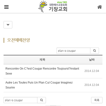
메뉴 건너뛰기
Toggle Dropdown
오전예배찬양
제목
날짜
Rencontre On C?est Cougar Rencontre Toujoursl?instant
2014.12.04
Sexe
Autre Les Toutes Puis Un Plan Cul Cougar Imaginez
2014.12.04
Sourire
목록