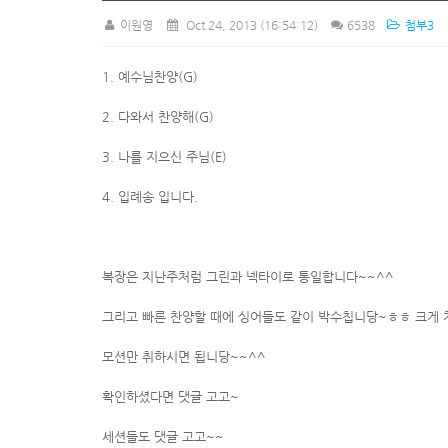
이원영
Oct 24, 2013
(16:54:12)
6538
첨부3
1. 예수님찬양(G)
2. 다와서 찬양해(G)
3. 나를 지으신 주님(E)
4. 입례송 입니다.
복장은 지난주처럼 그린과 넥타이로 통일합니다~~^^
그리고 빠른 찬양할 때에 싱어들도 같이 박수칩니당~ㅎㅎ 크게
모션만 취하시면 됩니당~~^^
확인하셨다면 댓글 고고~
세션들도 댓글 고고~~