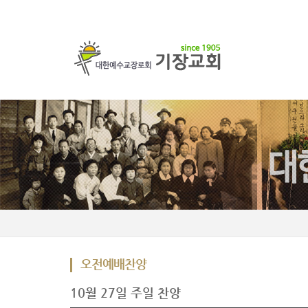
오전예배찬양
10월 27일 주일 찬양