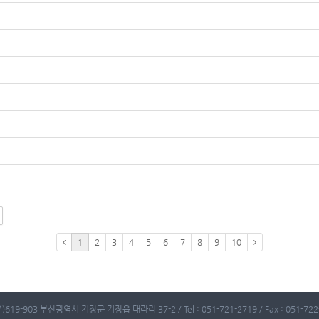
1
2
3
4
5
6
7
8
9
10
)619-903 부산광역시 기장군 기장읍 대라리 37-2 / Tel : 051-721-2719 / Fax : 051-722-