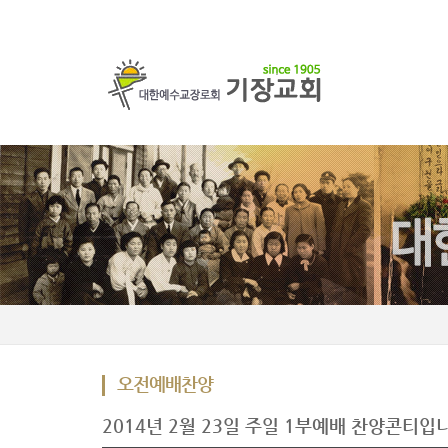
오전예배찬양
2014년 2월 23일 주일 1부예배 찬양콘티입