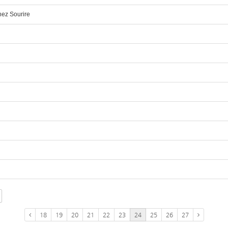
nez Sourire
18
19
20
21
22
23
24
25
26
27