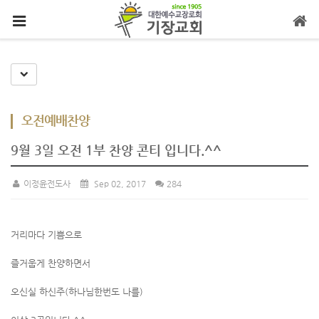
메뉴 건너뛰기
Toggle Dropdown
오전예배찬양
9월 3일 오전 1부 찬양 콘티 입니다.^^
이정윤전도사
Sep 02, 2017
284
거리마다 기쁨으로
즐거웁게 찬양하면서
오신실 하신주(하나님한번도 나를)