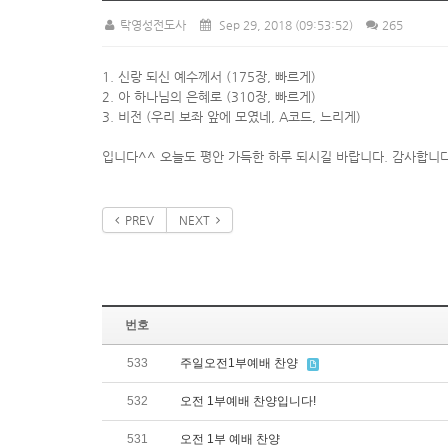
탁영성전도사
Sep 29, 2018
(09:53:52)
265
1. 신랑 되신 예수께서 (175장, 빠르게)
2. 아 하나님의 은혜로 (310장, 빠르게)
3. 비전 (우리 보좌 앞에 모였네, A코드, 느리게)
입니다^^ 오늘도 평안 가득한 하루 되시길 바랍니다. 감사합니
PREV
NEXT
번호
533
주일오전1부예배 찬양
532
오전 1부예배 찬양입니다!
531
오전 1부 예배 찬양