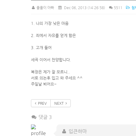
울울이 아빠
Dec 06, 2013
(14:26:58)
5511
첨
1. 나의 가장 낮은 마음
2. 죄에서 자유를 얻게 함은
3. 고개 들어
세곡 이어서 찬양합니다.
복장은 제가 잘 모르니..
서로 의논후 입고 와 주세요 ^^
주일날 뵈어요~
PREV
NEXT
댓글 3
입큰하마