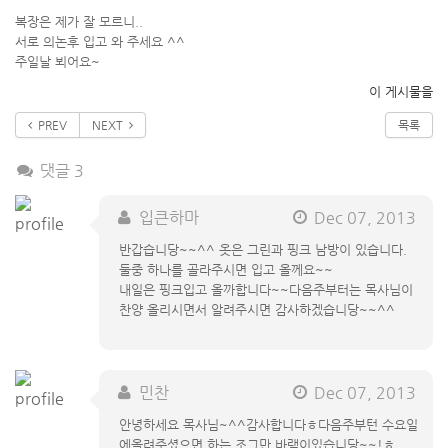
복장은 제가 잘 모르니..
서로 의논후 입고 와 주세요 ^^
주일날 뵈어요~
이 게시물을
PREV
NEXT
목록
댓글 3
입큰하마
Dec 07, 2013
반갑습니당~~^^ 옷은 그린과 핑크 남방이 있습니다.
둘중 하나를 골라주시면 입고 올께요~~
내일은 핑크입고 올까합니다~~다음주부터는 목사님이
찬양 올리시면서 알려주시면 감사하겠습니당~~^^
민찬
Dec 07, 2013
안녕하세요 목사님~^^감사합니다ㅎ다음주부턴 수요일
에올려주셨으면 하는 조그만 바램이있습니당~~!ㅎ