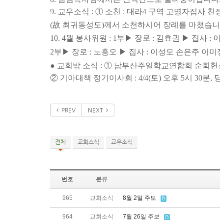
9. 교우소식 : ① 소천 : 대라4 구역 고명자집
(故 최귀동성도)께서 소천하시어 장례를 마쳤습니
10. 4월 봉사위원 : 1부▶ 장로 : 김효권 ▶ 집사
2부▶ 장로 : 노흥오 ▶ 집사 : 이성모 손은주 이
● 교회밖 소식 : ① 남부산주일학교연합회 순회헌신예배
② 기아대책 정기이사회 : 4/4(토) 오후 5시 30분,
PREV
NEXT
전체
교회소식
교우소식
번호
분류
965
교회소식
8월 2일 주보
964
교회소식
7월 26일 주보