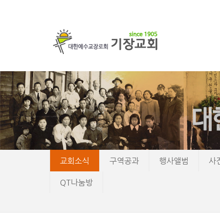
교회소식
구역공과
행사앨범
사
QT나눔방