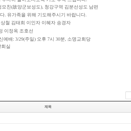
사 친정모친(故양군보성도), 청강구역 김분선성도 남편
다. 유가족을 위해 기도해주시기 바랍니다.
 : 이상철 김태희 이인자 이혜자 송경자
미정 이정옥 조호선
: 3/29(주일) 오후 7시 30분, 소명교회당
 당회실
제목