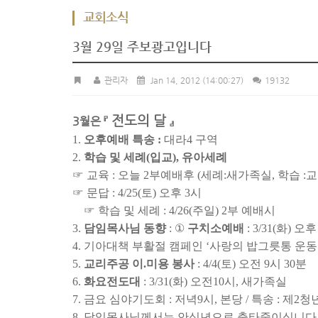
교회소식
3월 29일 주보광고입니다
관리자
Jan 14, 2012
(14:00:27)
19132
전도의 달
3월은 『
』
1.
오후예배 특송 :
대라4 구역
2.
학습 및 세례(입교), 유아세례
☞ 교육 : 오늘 2부예배후 (세례:새가족실, 학습 :
☞ 문답 : 4/25(토) 오후 3시
☞ 학습 및 세례 : 4/26(주일) 2부 예배시
3.
담임목사님 동향
: ①
구치소예배
: 3/31(화) 오후
4. 기아대책 부활절 캠페인 ‘사랑의 밥그릇통 운동
5.
교리주공 이.미용 봉사
: 4/4(토) 오전 9시 30분
6.
화요전도대
: 3/31(화) 오전10시, 새가족실
7. 금요 심야기도회 : 저녁9시, 본당 / 특송 : 제2
8. 담임목사님께서는 안식년으로 출타중이십니다.