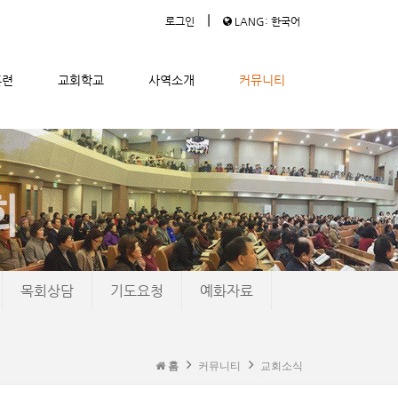
|
로그인
LANG: 한국어
훈련
교회학교
사역소개
커뮤니티
목회상담
기도요청
예화자료
홈
커뮤니티
교회소식