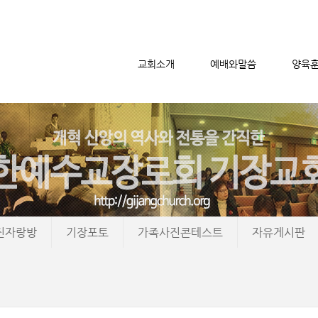
교회소개
예배와말씀
양육
메뉴 건너뛰기
진자랑방
기장포토
가족사진콘테스트
자유게시판