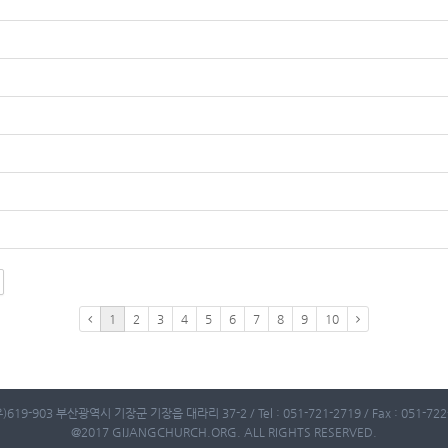
1
2
3
4
5
6
7
8
9
10
)619-903 부산광역시 기장군 기장읍 대라리 37-2 / Tel : 051-721-2719 / Fax : 051-722-
@2017 GIJANGCHURCH.ORG. ALL RIGHTS RESERVED.