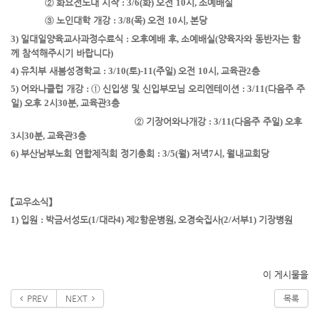
②
화요전도대 시작
: 3/6(
화
)
오전
10
시
,
소예배실
③
노인대학 개강
: 3/8(
목
)
오전
10
시
,
본당
3)
일대일
양육교사과정
수료식
:
오후예배 후
,
소예배실
(
양육자와 동반자는 함
께 참석해주시기 바랍니다
)
4)
유치부 새봄성경학교
: 3/10(
토
)
-
11(
주일
)
오전
10
시
,
교육관
2
층
5)
어와나클럽 개강
:
①
신입생 및 신입부모님 오리엔테이션
: 3/11(
다음주 주
일
)
오후
2
시
30
분
,
교육관
3
층
②
기장
어와나
개강
: 3/11(
다음주 주일
)
오후
3
시
30
분
,
교육관
3
층
6)
부산남부노회 연합제직회 정기총회
: 3/5(
월
)
저녁
7
시
,
월내교회당
【
교우소식
】
1)
입원
:
박금서
성도
(1/
대라
4)
제
2
항운병원
,
오경숙
집사
(2/
서부
1)
기장병원
이 게시물을
PREV
NEXT
목록