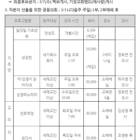
☞
최종후보공지
: 3/7(
수
)
벽보게시
,
기장교회밴드
(
예사랑
)
게시
3.
직분자 선출을 위한 공동의회
: 3/11(
다음주 주일
) 1
부
, 2
부
예배 후
프로그램명
참여대상
강의 시간
회비
장소
강사
일대일 기초양
8,500
전성도
개별시간
육
(
책값
)
10,000
새가족수
주일 오후
2
세미
정희연 전
성장반
기
료자
1:10
나실
도사
초
(
책값
)
반
어
!
성경이 읽
세례교인
주일 오후
소예배
허지영 전
30,000
어지네
이상
1:00
실
도사
세례교인
수요일
오전
교육관
정희연 전
성경
파노라마
30,000
이상
10:00
6
층
도사
교
세례교인
화요일 저녁
소예배
김성경 목
천로역정
30,000
이상
7:00
실
사
리
각
세례교인
목요일 저녁
소예배
조영환 목
유다서
30,000