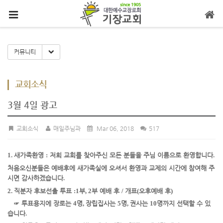
메뉴 건너뛰기
Toggle Dropdown
커뮤니티
교회소식
3월 4일 광고
교회소식
매일주님과
Mar 06, 2018
517
1.
새가족환영
:
저희 교회를 찾아주신 모든 분들을 주님 이름으로 환영합니다
.
처음오신
분들은 예배
후에 새가족실에 오셔서 환영과 교제의 시간에 참여해 주
시면 감사하겠습니다
.
2.
직분자 후보선출 투표
:1
부
, 2
부 예배 후
/
개표
(
오후예배 후
)
☞
투표용지에 장로는
4
명
,
장립집사는
5
명
,
권사는
10
명까지 선택할 수 있
습니다
.