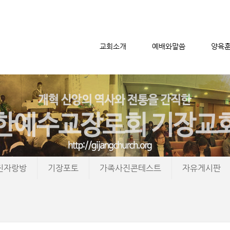
교회소개
예배와말씀
양육
메뉴 건너뛰기
진자랑방
기장포토
가족사진콘테스트
자유게시판