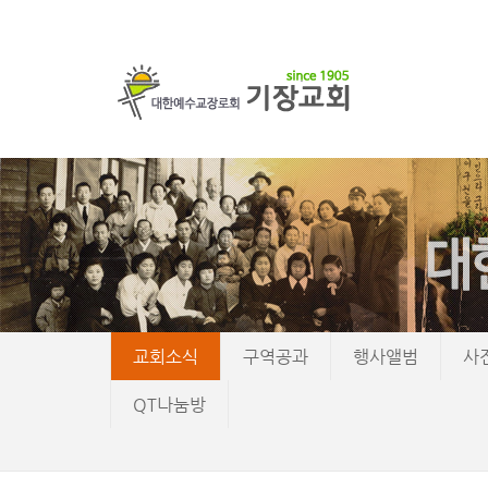
교회소식
구역공과
행사앨범
사
QT나눔방