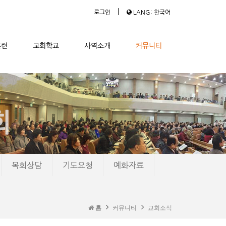
|
로그인
LANG: 한국어
훈련
교회학교
사역소개
커뮤니티
목회상담
기도요청
예화자료
홈
커뮤니티
교회소식