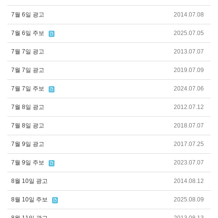
7월 6일 광고
2014.07.08
7월 6일 주보
2025.07.05
7월 7일 광고
2013.07.07
7월 7일 광고
2019.07.09
7월 7일 주보
2024.07.06
7월 8일 광고
2012.07.12
7월 8일 광고
2018.07.07
7월 9일 광고
2017.07.25
7월 9일 주보
2023.07.07
8월 10일 광고
2014.08.12
8월 10일 주보
2025.08.09