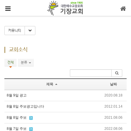
메뉴 건너뛰기
Toggle Dropdown
커뮤니티
교회소식
전체
분류
제목
날짜
8월 9일 광고
2020.08.18
8월 8일 주보광고입니다
2012.01.14
8월 8일 주보
2021.08.06
8월 7일 주보
2022.08.06