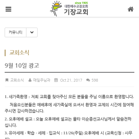
메뉴 건너뛰기
Toggle Dropdown
커뮤니티
교회소식
9월 10일 광고
교회소식
매일주님과
Oct 21, 2017
598
1.
새가족환영
:
저희 교회를 찾아주신 모든 분들을 주님 이름으로 환영합니다
.
처음오신
분들은 예배
후에 새가족실에 오셔서 환영과 교제의 시간에 참여해
주시면 감사하겠습니다
.
2.
오후예배 설교
:
오늘 오후예배 설교는 몰타 이순종선교사님께서 말씀전하
십니다
.
3.
유아세례
·
학습
·
세례
·
입교식
: 11/26(
주일
)
오후예배 시
(
교육신청
:
사무