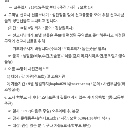
실
)
☞
교육일시
: 10/15(
주일
)
부터
6
주간
/
시간
:
오후
1
시
4.
구역별 선교사 선물보내기
:
성탄절을 맞아 선교물품을 모아 후원 선교사님
들께 성탄선물로 보내려고 합니다
.
(
기간
: 10
월
8
일 까지
/
문의
:
김상원목사
)
☞
선교사님에게 보낼 선물은 주보에 편성된 구역별로 준비해주시고 배정된
구역의 선교사님들을 위해
기도해주시기 바랍니다
.(
주보에
‘
우리교회가 돕는
곳
들
‘
참조
)
☞
품목
:
생필품
(
비누
,
수건
,
칫솔
등
) /
식품
(
김
,
미역
,
다시마
,
라면
,
통조림
,
가공식
품
등
)
5.
여름 수양회 사진콘테스트
1)
대상
:
각 기관
(
전도회
)
및 교육기관
2)
제출기간
: 9
월 말일까지
(kopho0291@naver.com) /
문의
:
사진부팀장
(
하
소영
집사
)
”
6.
교사 학부모 세미나
“
스마트폰에 길들여지지 않는 자녀 양육법
(
중
·
고등부
주관
)
☞
일시
: 9/17(
다음주 주일
)
오후예배 후
,
본당
☞
강사
:
문해룡
목사
(
하나로
교회
) /
시간
:
오후
5:30
(4:30
부터 식사
)
☞
대상
:
관심 있는 분 누구나 가능
((
교사
.
학부모
.
청년
)