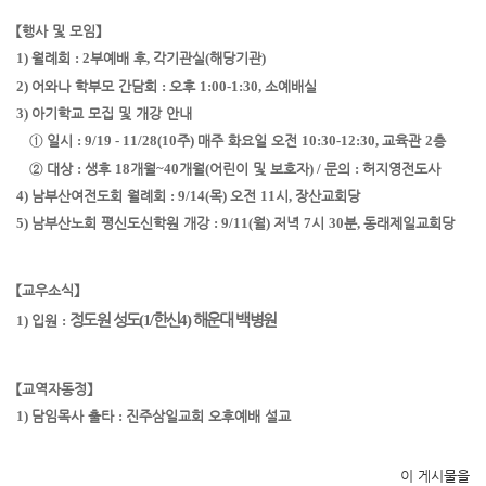
【
행사 및 모임
】
1)
월례회
: 2
부예배 후
,
각기관실
(
해당기관
)
2)
어와나 학부모 간담회
:
오후
1:00
-
1:30,
소예배실
3)
아기학교 모집 및 개강 안내
①
일시
: 9/19 - 11/28(10
주
)
매주 화요일 오전
10:30-12:30,
교육관
2
층
②
대상
:
생후
18
개월
~
40
개월
(
어린이 및 보호자
) /
문의
:
허지영전도사
4)
남부산여전도회 월례회
: 9/14(
목
)
오전
11
시
,
장산교회당
5)
남부산노회 평신도신학원 개강
: 9/11(
월
)
저녁
7
시
30
분
,
동래제일교회당
【
교우소식
】
정도원 성도
(1/
한신
4)
해운대 백병원
1)
입원
:
【
교역자동정
】
1)
담임목사 출타
:
진주삼일교회 오후예배 설교
이 게시물을