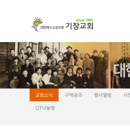
교회소식
구역공과
행사앨범
사
QT나눔방