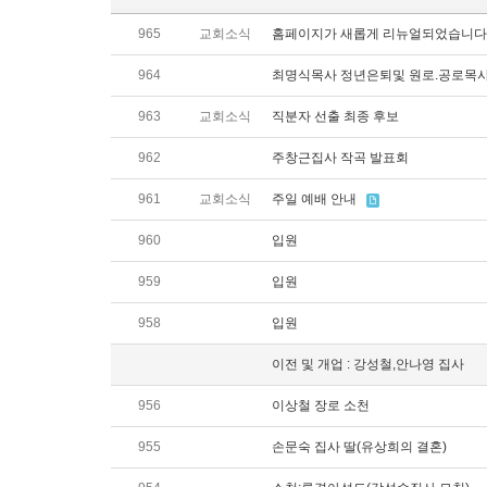
965
교회소식
홈페이지가 새롭게 리뉴얼되었습니다
964
최명식목사 정년은퇴및 원로.공로목
963
교회소식
직분자 선출 최종 후보
962
주창근집사 작곡 발표회
961
교회소식
주일 예배 안내
960
입원
959
입원
958
입원
이전 및 개업 : 강성철,안나영 집사
956
이상철 장로 소천
955
손문숙 집사 딸(유상희의 결혼)