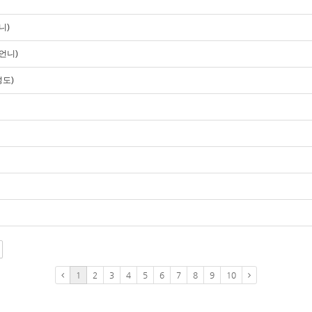
니)
언니)
성도)
1
2
3
4
5
6
7
8
9
10