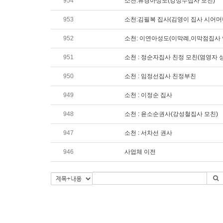
954
소천:류경아성도(강성수집사 모친)
953
소천:김필복 집사(김영이 집사 시어머
952
소천: 이연아성도(이막례,이막점집사 
951
소천 : 정순자집사 친정 모친(염영자 
950
소천 : 임정선집사 친정부친
949
소천 : 이정순 집사
948
소천 : 윤소순권사(강성철집사 모친)
947
소천 : 서차선 권사
946
사업체 이전