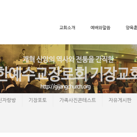
교회소개
예배와말씀
양육
메뉴 건너뛰기
진자랑방
기장포토
가족사진콘테스트
자유게시판