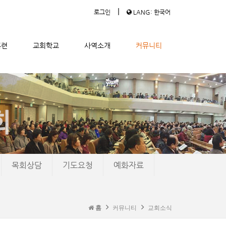
|
로그인
LANG: 한국어
훈련
교회학교
사역소개
커뮤니티
목회상담
기도요청
예화자료
홈
커뮤니티
교회소식