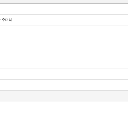
.
사 추대식