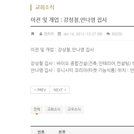
교회소식
이전 및 개업 : 강성철,안나영 집사
관리자
Jan 14, 2012
(15:27:08)
30250
이전 및 개업 : 강성철,안나영 집사
강성철 집사 : 바이오 종합건설(건축,인테리어,컨설팅) T.
안나영 집사 : 유니시티 코리아(타켓 기능식품) 위치 : 안
PREV
NEXT
전체
교회소식
교우소식
번호
분류