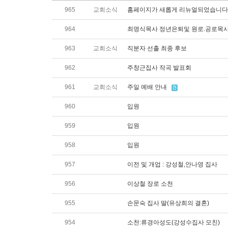
965
교회소식
홈페이지가 새롭게 리뉴얼되었습니다
964
최명식목사 정년은퇴및 원로.공로목
963
교회소식
직분자 선출 최종 후보
962
주창근집사 작곡 발표회
961
교회소식
주일 예배 안내
960
입원
959
입원
958
입원
957
이전 및 개업 : 강성철,안나영 집사
956
이상철 장로 소천
955
손문숙 집사 딸(유상희의 결혼)
954
소천:류경아성도(강성수집사 모친)