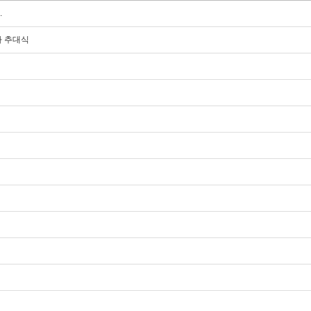
.
사 추대식