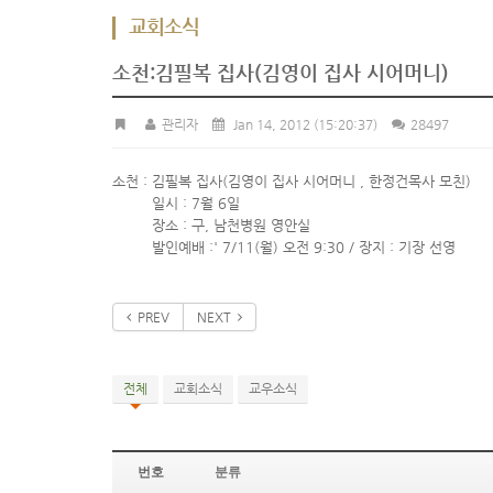
교회소식
소천:김필복 집사(김영이 집사 시어머니)
관리자
Jan 14, 2012
(15:20:37)
28497
소천 : 김필복 집사(김영이 집사 시어머니 , 한정건목사 모친)
일시 : 7월 6일
장소 : 구, 남천병원 영안실
발인예배 :' 7/11(월) 오전 9:30 / 장지 : 기장 선영
PREV
NEXT
전체
교회소식
교우소식
번호
분류