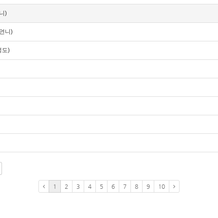
니)
언니)
성도)
1
2
3
4
5
6
7
8
9
10