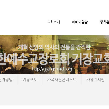
교회소개
예배와말씀
양육
메뉴 건너뛰기
진자랑방
기장포토
가족사진콘테스트
자유게시판