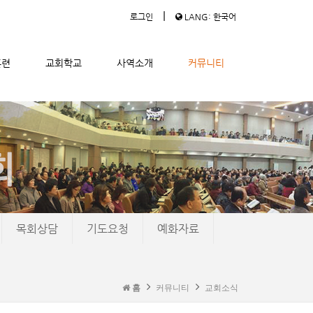
|
로그인
LANG: 한국어
훈련
교회학교
사역소개
커뮤니티
목회상담
기도요청
예화자료
홈
커뮤니티
교회소식