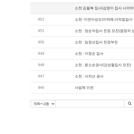
소천:김필복 집사(김영이 집사 시어머
952
소천: 이연아성도(이막례,이막점집사 
951
소천 : 정순자집사 친정 모친(염영자 
950
소천 : 임정선집사 친정부친
949
소천 : 이정순 집사
948
소천 : 윤소순권사(강성철집사 모친)
947
소천 : 서차선 권사
946
사업체 이전