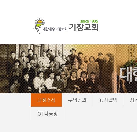
교회소식
구역공과
행사앨범
사
QT나눔방