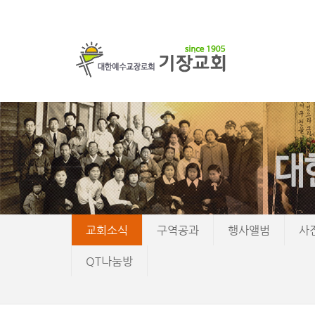
교회소식
구역공과
행사앨범
사
QT나눔방