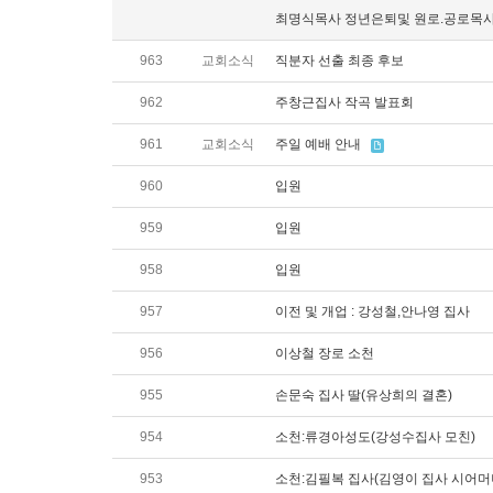
최명식목사 정년은퇴및 원로.공로목
963
교회소식
직분자 선출 최종 후보
962
주창근집사 작곡 발표회
961
교회소식
주일 예배 안내
960
입원
959
입원
958
입원
957
이전 및 개업 : 강성철,안나영 집사
956
이상철 장로 소천
955
손문숙 집사 딸(유상희의 결혼)
954
소천:류경아성도(강성수집사 모친)
953
소천:김필복 집사(김영이 집사 시어머