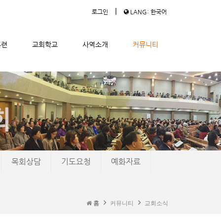
|
로그인
LANG: 한국어
훈련
교회학교
사역소개
커뮤니티
목회상담
기도요청
예화자료
홈
커뮤니티
교회소식