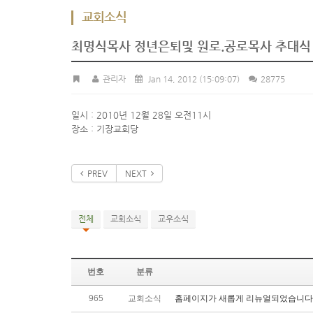
교회소식
최명식목사 정년은퇴및 원로.공로목사 추대식
관리자
Jan 14, 2012
(15:09:07)
28775
일시 : 2010년 12월 28일 오전11시
장소 : 기장교회당
PREV
NEXT
전체
교회소식
교우소식
번호
분류
965
교회소식
홈페이지가 새롭게 리뉴얼되었습니다