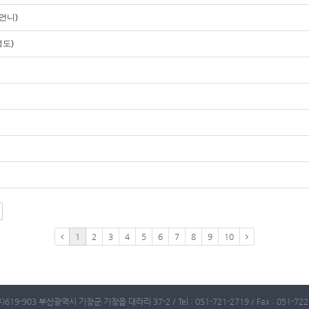
언니)
성도)
1
2
3
4
5
6
7
8
9
10
)619-903 부산광역시 기장군 기장읍 대라리 37-2 / Tel : 051-721-2719 / Fax : 051-722-