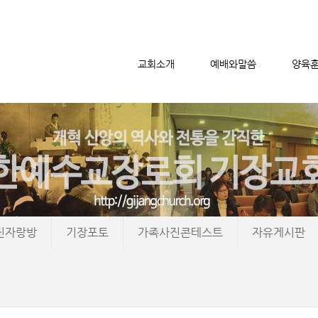
교회소개
예배와말씀
양육
메뉴 건너뛰기
진자랑방
기장포토
가족사진콘테스트
자유게시판