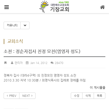
메뉴 건너뛰기
Toggle Dropdown
커뮤니티
교회소식
소천 : 정순자집사 친정 모친(염영자 성도)
관리자
Jan 14, 2012
28470
정복자 집사 (대라4구역) 의 친정모친 염영자 성도 소천
2010.3.30 저녁 10:30분 / 최명식목사의 집례로 장례를 마침
이 게시물을
PREV
NEXT
수정
삭제
목록