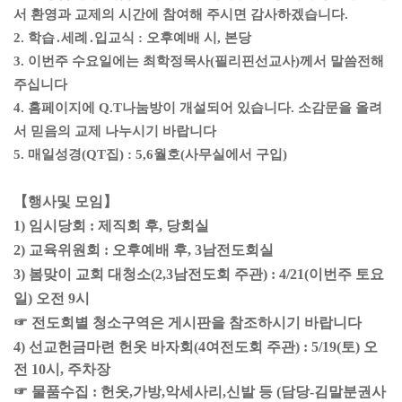
서 환영과 교제의 시간에 참여해 주시면 감사하겠습니다.
2. 학습․세례․입교식 : 오후예배 시, 본당
3. 이번주 수요일에는 최학정목사(필리핀선교사)께서 말씀전해
주십니다
4. 홈페이지에 Q.T나눔방이 개설되어 있습니다. 소감문을 올려
서 믿음의 교제 나누시기 바랍니다
5. 매일성경(QT집) : 5,6월호(사무실에서 구입)
【행사및 모임】
1) 임시당회 : 제직회 후, 당회실
2) 교육위원회 : 오후예배 후, 3남전도회실
3) 봄맞이 교회 대청소(2,3남전도회 주관) : 4/21(이번주 토요
일) 오전 9시
☞ 전도회별 청소구역은 게시판을 참조하시기 바랍니다
4) 선교헌금마련 헌옷 바자회(4여전도회 주관) : 5/19(토) 오
전 10시, 주차장
☞ 물품수집 : 헌옷,가방,악세사리,신발 등 (담당-김말분권사