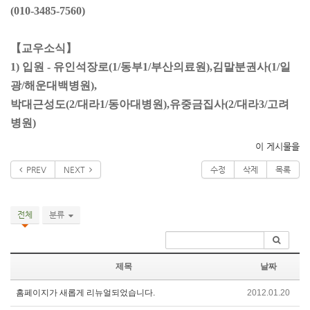
(010-3485-7560)
【교우소식】
1) 입원 - 유인석장로(1/동부1/부산의료원),김말분권사(1/일
광/해운대백병원),
박대근성도(2/대라1/동아대병원),유중금집사(2/대라3/고려
병원)
이 게시물을
PREV
NEXT
수정
삭제
목록
전체
분류
제목
날짜
홈페이지가 새롭게 리뉴얼되었습니다.
2012.01.20