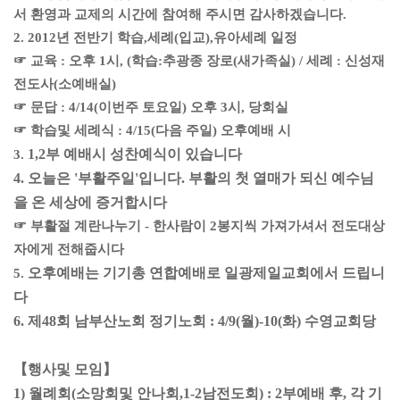
서 환영과 교제의 시간에 참여해 주시면 감사하겠습니다.
2. 2012년 전반기 학습,세례(입교),유아세례 일정
☞ 교육 : 오후 1시, (학습:추광종 장로(새가족실) / 세례 : 신성재
전도사(소예배실)
☞ 문답 : 4/14(이번주 토요일) 오후 3시, 당회실
☞ 학습및 세례식 : 4/15(다음 주일) 오후예배 시
1,2부 예배시 성찬예식이 있습니다
3.
4. 오늘
은 '부활주일'입니다. 부활의 첫 열매가 되신 예수님
을 온 세상에 증거합시다
☞ 부활절 계란나누기 - 한사람이 2봉지씩 가져가셔서 전도대상
자에게 전해줍시다
오후예배는 기기총 연합예배로 일광제일교회에서 드립니
5.
다
6. 제48회 남부산노회 정기노회 : 4/9(월)-10(화) 수영교회당
【행사및 모임】
1) 월례회(소망회및 안나회,1-2남전도회) : 2부예배 후, 각 기