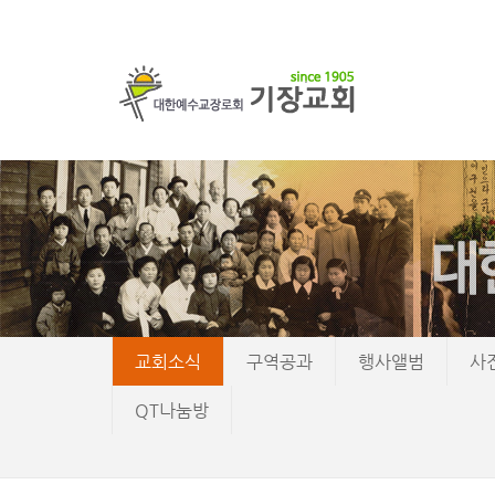
교회소식
구역공과
행사앨범
사
QT나눔방