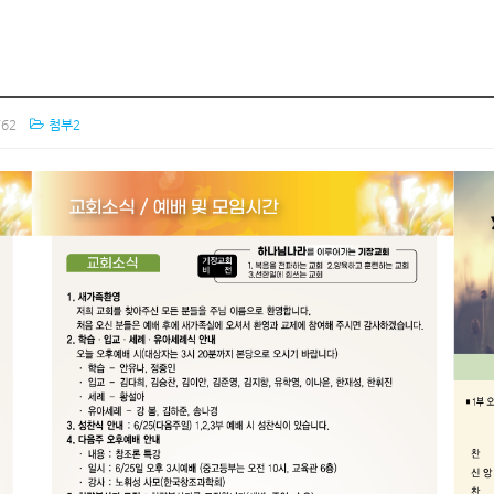
62
첨부2