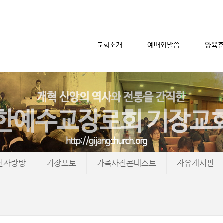
교회소개
예배와말씀
양육
메뉴 건너뛰기
진자랑방
기장포토
가족사진콘테스트
자유게시판