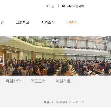
|
로그인
LANG: 한국어
훈련
교회학교
사역소개
커뮤니티
목회상담
기도요청
예화자료
홈
커뮤니티
교회소식