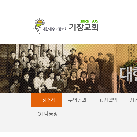
교회소식
구역공과
행사앨범
사
QT나눔방