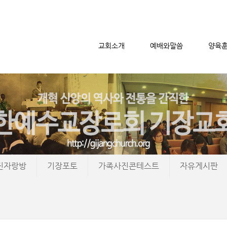
교회소개
예배와말씀
양육
메뉴 건너뛰기
진자랑방
기장포토
가족사진콘테스트
자유게시판