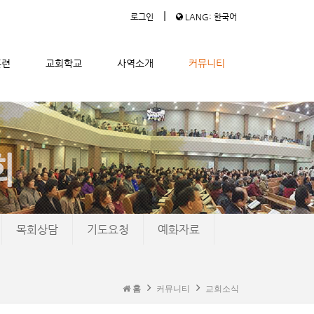
|
로그인
LANG: 한국어
훈련
교회학교
사역소개
커뮤니티
목회상담
기도요청
예화자료
홈
커뮤니티
교회소식