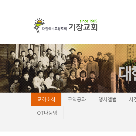
교회소식
구역공과
행사앨범
사
QT나눔방