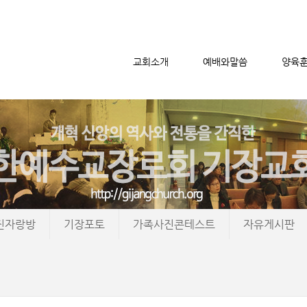
교회소개
예배와말씀
양육
메뉴 건너뛰기
진자랑방
기장포토
가족사진콘테스트
자유게시판