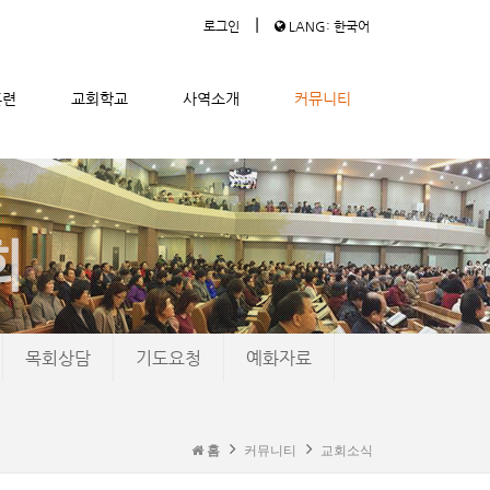
|
로그인
LANG: 한국어
훈련
교회학교
사역소개
커뮤니티
목회상담
기도요청
예화자료
홈
커뮤니티
교회소식