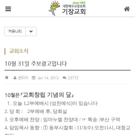
메뉴 건너뛰기
Toggle Dropdown
커뮤니티
교회소식
10월 31일 주보광고입니다
관리자
Jan 14, 2012
23772
교회창립 기념의
달
10월은 『
』
1.
오늘 1,2부예
배시 [성찬예식]이 있습니다
2. 당 회 : 2부예배 후, 당회실
3. 오후예배 찬양 : 임마누엘 찬양대 / ☞ 특송 :
부산 구역
4. 담임목사 동향 : ① 동부시찰회 : 11/3(수) 오전
11시, 대청교