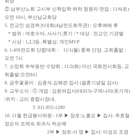
회당
② 남부산노회 고시부 신학입학 허락 청원자 면접 : 11/6(토)
오전 10시, 부산남교회당
5. 전교인 성경퀴즈대회(4남전도회
주관) : 오후예배 후
* 범위 : 여호수아, 사사기,
룻기 / * 대상 : 전교인 기관별
* 시상 : 1,2,3등 ,특별상, 개인
MVP
6. 1-4여전도회 단합대회 : 11/1(월) 충북 단양, 교회출발 :
오전 7시
7. 소망회 부부동반 수양회 : 11/2(화) 마산 국화전시회
등, 교
회출발
:
오전
8시
8. 금주꽃꽂이 : 김종석,김혜련 집사 (결혼기념일 감사)
9. 교우소식 : ① 개업 : 김윤려집사(대라3)
-
구제나라(옷가게)
/
위치 : 교리 종합시장내,
T. 011-855-1280
10. 11월 헌금봉사위원 : 1부 ▶ 장로
:
노흥오 ▶ 집사
: 추효철
정순자 조제숙 최귀식 허순예
2부 ▶ 장로
:
서
명 ▶ 집사
: 이성모 조경