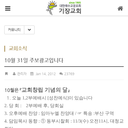
메뉴 건너뛰기
Toggle Dropdown
커뮤니티
교회소식
10월 31일 주보광고입니다
관리자
Jan 14, 2012
23769
교회창립 기념의
달
10월은 『
』
1.
오늘 1,2부예
배시 [성찬예식]이 있습니다
2. 당 회 : 2부예배 후, 당회실
3. 오후예배 찬양 : 임마누엘 찬양대 / ☞ 특송 :
부산 구역
4. 담임목사 동향 : ① 동부시찰회 : 11/3(수) 오전
11시, 대청교