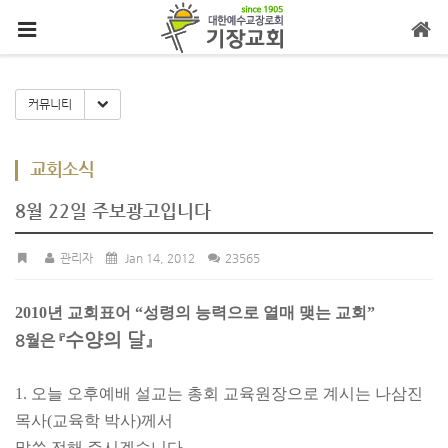
메뉴 건너뛰기
Toggle Dropdown
커뮤니티
교회소식
8월 22일 주보광고입니다
관리자
Jan 14, 2012
23565
2010년 교회표어 “성령의 능력으로 열매 맺는 교회”
수양
의
달
8월은 『
』
1. 오늘 오후예배 설교는 총회 교육원장으로 계시는 나삼진
목사(교육학 박사)께서
말씀 전해 주시겠습니다.