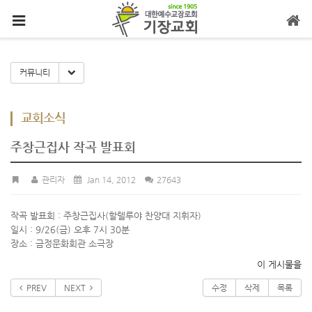
메뉴 건너뛰기
Toggle Dropdown
커뮤니티
교회소식
주창근집사 작곡 발표회
관리자
Jan 14, 2012
27643
작곡 발표회 : 주창근집사(할렐루야 찬양대 지휘자)
일시 : 9/26(금) 오후 7시 30분
장소 : 금정문화회관 소극장
이 게시물을
PREV
NEXT
수정
삭제
목록