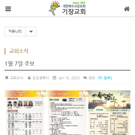
메뉴 건너뛰기
Toggle Dropdown
커뮤니티
교회소식
1월 7일 주보
교회소식
김성경목사
Jan 16, 2023
806
첨부2