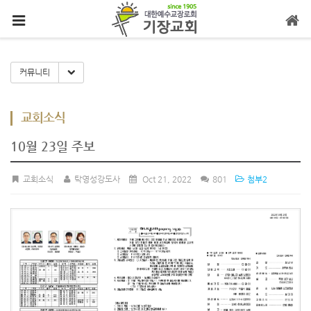
메뉴 건너뛰기
Toggle Dropdown
커뮤니티
교회소식
10월 23일 주보
교회소식
탁영성강도사
Oct 21, 2022
801
첨부2