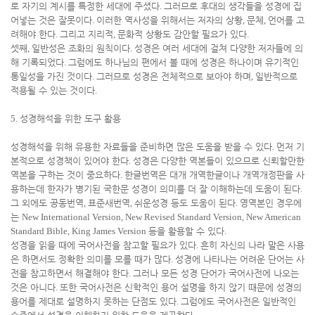
로 자기의 계시를 특정한 세대에 주셨다
.
그러므로 후대의 생각들을 성경에 집
어넣는 것은 잘못이다
.
이러한 역사성을 위해서는 저자의 상황
,
문체
,
언어를 고
려해야 한다
.
그리고 지리적
,
문화적 상황도 감안할 필요가 있다
.
셋째
,
일반성은 조화의 원칙이다
.
성경은 여러 세대에 걸쳐 다양한 저자들에 의
해 기록되었다
.
그럼에도 하나님의 편에서 볼 때에 성경은 하나이며 유기적인
통일성을 가진 것이다
.
그러므로 성경은 전체적으로 보아야 하며
,
일반적으로
적용될 수 있는 것이다
.
5.
성경해석을 위한 도구 활용
성경해석을 위해 유용한 자료들을 준비하면 많은 도움을 받을 수 있다
.
먼저 기
본적으로 성경책이 있어야 한다
.
성경은 다양한 역본들이 있으므로 신뢰할만한
역본을 구하는 것이 중요하다
.
한글번역은 대개 개역한글이나 개역개정판을 사
용하는데 한자가 병기된 국한문 성경이 의미를 더 잘 이해하는데 도움이 된다
.
그 외에도 공동번역
,
표준새번역
,
쉬운성경 등도 도움이 된다
.
영역본인 경우에
는
New International Version, New Revised Standard Version, New American
Standard Bible, King James Version
등을 활용할 수 있다
.
성경을 읽을 때에 국어사전을 참고할 필요가 있다
.
흔히 자신의 나라 말은 사용
은 하면서도 정확한 의미를 모를 때가 많다
.
성경에 나타나는 어려운 단어는 사
전을 참고하면서 해결해야 한다
.
그러나 모든 성경 단어가 국어사전에 나오는
것은 아니다
.
또한 국어사전은 신학적인 용어 설명을 하지 않기 때문에 성경의
용어를 제대로 설명하지 못하는 단점도 있다
.
그럼에도 국어사전은 일반적인