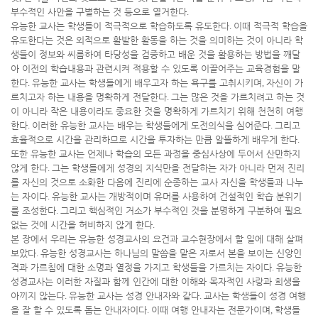
부수적인 사안을 구별하는 것 등으로 열거한다
.
유능한 교사는 학생들이 적극적으로 학습하도록 유도한다
.
이때 적극적 학습을
유도한다는 것은 외적으로 활발한 활동을 하는 것을 의미하는 것이 아니라 학
생들이 정보와 씨름하여 타당성을 검증하고 배운 것을 활용하는 방법을 깨달
아 이전의 학습내용과 관련시켜 적용할 수 있도록 이끌어주는 교육경험을 말
한다
.
유능한 교사는 학생들에게 배우고자 하는 욕구를 고취시키며
,
자신이 가
르치고자 하는 내용을 명확하게 전달한다
.
그는 많은 것을 가르치려고 하는 것
이 아니라 작은 내용이라도 중요한 것을 명확하게 가르치기 위해 천천히 여행
한다
.
이러한 유능한 교사는 배우는 학생들에게 도전의식을 심어준다
.
그리고
효율적으로 시간을 관리하므로 시간을 투자하는 만큼 알뜰하게 배우게 한다
.
또한 유능한 교사는 언제나 학습의 모든 과정을 중심사상에 두어서 산만하지
않게 한다
.
그는 학생들에게 성경의 지식만을 전달하는 자가 아니라 먼저 진리
를 자신의 것으로 소화한 다음에 진리에 순종하는 교사 자신을 학생들과 나누
는 자이다
.
유능한 교사는 개방적이며 유머를 사용하여 건설적인 학습 분위기
를 조성한다
.
그리고 핵심적인 거소가 부수적인 것을 분명하게 구분하여 필요
없는 것에 시간을 허비하지 않게 한다
.
본 장에서 우리는 유능한 성경교사의 요건과 교수현장에서 할 일에 대해 살펴
보았다
.
유능한 성경교사는 하나님의 말씀을 맡은 자로서 본을 보이는 신앙인
격과 가르침에 대한 소명과 열정을 가지고 학생들을 가르치는 자이다
.
유능한
성경교사는 이러한 자질과 함께 인간에 대한 이해와 목자적인 사랑과 희생을
아끼지 않는다
.
유능한 교사는 성경 안내자와 같다
.
교사는 학생들이 성경 여행
을 잘 할 수 있도록 돕는 안내자이다
.
이때 여행 안내자는 전문가이며
,
학생들