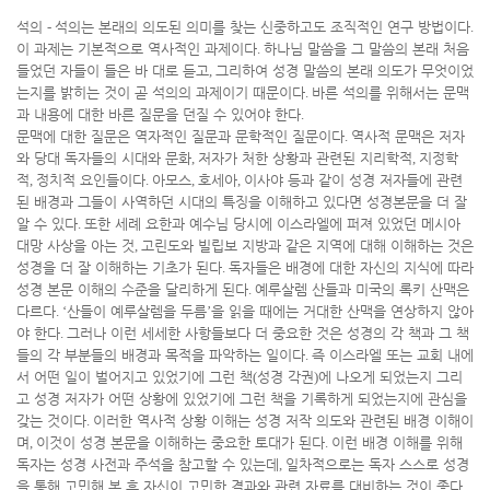
석의
-
석의는 본래의 의도된 의미를 찾는 신중하고도 조직적인 연구 방법이다
.
이 과제는 기본적으로 역사적인 과제이다
.
하나님 말씀을 그 말씀의 본래 처음
들었던 자들이 들은 바 대로 듣고
,
그리하여 성경 말씀의 본래 의도가 무엇이었
는지를 밝히는 것이 곧 석의의 과제이기 때문이다
.
바른 석의를 위해서는 문맥
과 내용에 대한 바른 질문을 던질 수 있어야 한다
.
문맥에 대한 질문은 역자적인 질문과 문학적인 질문이다
.
역사적 문맥은 저자
와 당대 독자들의 시대와 문화
,
저자가 처한 상황과 관련된 지리학적
,
지정학
적
,
정치적 요인들이다
.
아모스
,
호세아
,
이사야 등과 같이 성경 저자들에 관련
된 배경과 그들이 사역하던 시대의 특징을 이해하고 있다면 성경본문을 더 잘
알 수 있다
.
또한 세례 요한과 예수님 당시에 이스라엘에 퍼져 있었던 메시아
대망 사상을 아는 것
,
고린도와 빌립보 지방과 같은 지역에 대해 이해하는 것은
성경을 더 잘 이해하는 기초가 된다
.
독자들은 배경에 대한 자신의 지식에 따라
성경 본문 이해의 수준을 달리하게 된다
.
예루살렘 산들과 미국의 록키 산맥은
다르다
. ‘
산들이 예루살렘을 두름
’
을 읽을 때에는 거대한 산맥을 연상하지 않아
야 한다
.
그러나 이런 세세한 사항들보다 더 중요한 것은 성경의 각 책과 그 책
들의 각 부분들의 배경과 목적을 파악하는 일이다
.
즉 이스라엘 또는 교회 내에
서 어떤 일이 벌어지고 있었기에 그런 책
(
성경 각권
)
에 나오게 되었는지 그리
고 성경 저자가 어떤 상황에 있었기에 그런 책을 기록하게 되었는지에 관심을
갖는 것이다
.
이러한 역사적 상황 이해는 성경 저작 의도와 관련된 배경 이해이
며
,
이것이 성경 본문을 이해하는 중요한 토대가 된다
.
이런 배경 이해를 위해
독자는 성경 사전과 주석을 참고할 수 있는데
,
일차적으로는 독자 스스로 성경
을 통해 고민해 본 후 자신이 고민한 결과와 관련 자료를 대비하는 것이 좋다
.