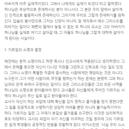
아버지께 아주 실재적이었다
.
그래서 나에게도 실재가 되셨다
’
라고 말하였다
.
하나님은 추상적으로 존재하시는 분이 아니시다
.
그 분은 우리 앞에서 살아계
신 인격으로 활동하시며 존재하신다
.
그러기에 우리도 그렇게 존재하기를 원하
신다
.
입술의 봉사만으로 그치는 신앙이 아니라
,
참 제자로서 예수 그리스도를
따라가는 일이다
.
패튼의 말에서 놓칠 수 없는 또 하나의 요소는 그의 아버지가
하나님을 실재로 여기고 살아갈 때
,
그 아들도 하나님을 그렇게 대하며 살아가
게 된다는 사실이다
.
3.
가르침의 소명과 열정
예전에는 흔히 소명이라고 하면 목사나 선교사에게 적용된다고 생각하였다
.
그
래서 은혜를 받으면 자신이 다니던 직장을 그만두고 신학교로 가는 일도 있었
다
.
그러나 소명이 특별한 직종에 종사하는 사람에게만 해당되는 것은 아니다
.
누구든지 그가 어떤 사람이며
,
무엇을 행하는가 하는 문제는 분명히 그와 하나
님과의 관계 속에서 규정되는 일이다
.
모든 그리스도인들은 그의 모든 사역을
하나님의 소명으로 받아들여야 한다
.
교사들은 자신들에게 주어진 가르치는 사
역이 하나님이 주신 일로 알고 받아들여야 한다
.
교사가 자신이 하는 과업에 대해 확신을 갖지 못하고 즐거움을 얻지 못한다면
그 일을 성공적으로 수행하기란 상당히 어려울 뿐만 아니라 불가능하기까지
하다
.
가르치는 일은 그 자체가 본질상 즐거움을 요구한다
.
이것은 심리학적으
로도 타당하다
.
교사의 과업이 자기 자신을 자극하는 것일 경우에 그의 가르침
은 쉽게 학생들의 긍정적인 반응을 유발하게 된다
.
어거스틴은
‘
사실 우리 스스