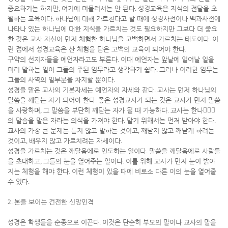
중요하기는 하지만
,
여기에 머물러서는 안 된다
.
성경교육은 지식의 전달을 초
월하는 교육이다
.
하나님에 대해 가르친다고 할 때에 성경사전이나 백과사전에
나타나 있는 하나님에 대한 지식을 가르치는 것도 필요하지만 그보다 더 중요
한 것은 교사 자신이 먼저 체험한 하나님을 고백하면서 가르치는 태도이다
.
이
런 점에서 성경교육은 산 체험을 담은 고백의 교육이 되어야 한다
.
구약의 선지자들을 예언자라고도 부른다
.
이때 예언자는 앞날에 일어날 일을
미리 말하는 일이 그들의 주된 임무라고 생각하기 쉽다
.
그러나 이러한 임무는
그들의 사역의 일부분을 차지할 뿐이다
.
성경을 맡은 교사의 기본자세는 예언자의 자세와 같다
.
교사는 먼저 하나님의
말씀을 깨닫는 자가 되어야 한다
.
좋은 성경교사가 되는 것은 교사가 먼저 말씀
을 사랑하며
,
그 말씀을 부단히 깨닫는 자가 될 때 가능하다
.
교사는 한나ᅟᅵᆷ
의 말슴을 맡은 자라는 의식을 가져야 한다
.
맡기 위해서는 먼저 받아야 한다
.
교사의 가장 큰 문제는 듣지 않고 말하는 것이고
,
깨닫지 않고 깨닫게 하려는
것이고
,
배우지 않고 가르치려는 자세이다
.
성경을 가르치는 것은 깨달음에로 인도하는 일이다
.
말씀을 깨달음에로 사람들
을 초대하고
,
그들의 눈을 열어주는 일이다
.
이를 위해 교사가 먼저 눈이 밝아
지는 체험을 해야 한다
.
이런 체험이 있을 때에 비로소 다른 이의 눈을 열어줄
수 있다
.
2.
본을 보이는 건전한 신앙인격
성경은 학생들을 순종으로 이끈다
.
이것은 단순히 부모의 말이나 교사의 말을