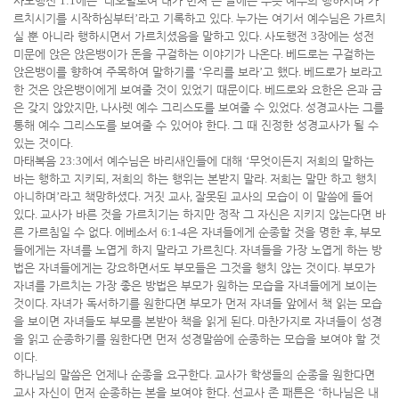
사도행전
1:1
에는
‘
데오빌로여 내가 먼저 쓴 글에는 무릇 예수의 행하시며 가
르치시기를 시작하심부터
’
라고 기록하고 있다
.
누가는 여기서 예수님은 가르치
실 뿐 아니라 행하시면서 가르치셨음을 말하고 있다
.
사도행전
3
장에는 성전
미문에 앉은 앉은뱅이가 돈을 구걸하는 이야기가 나온다
.
베드로는 구걸하는
앉은뱅이를 향하여 주목하여 말하기를
‘
우리를 보라
’
고 했다
.
베드로가 보라고
한 것은 앉은뱅이에게 보여줄 것이 있었기 때문이다
.
베드로와 요한은 은과 금
은 갖지 않았지만
,
나사렛 예수 그리스도를 보여줄 수 있었다
.
성경교사는 그를
통해 예수 그리스도를 보여줄 수 있어야 한다
.
그 때 진정한 성경교사가 될 수
있는 것이다
.
마태복음
23:3
에서 예수님은 바리새인들에 대해
‘
무엇이든지 저희의 말하는
바는 행하고 지키되
,
저희의 하는 행위는 본받지 말라
.
저희는 말만 하고 행치
아니하며
’
라고 책망하셨다
.
거짓 교사
,
잘못된 교사의 모습이 이 말씀에 들어
있다
.
교사가 바른 것을 가르치기는 하지만 정작 그 자신은 지키지 않는다면 바
른 가르침일 수 없다
.
에베소서
6:1-4
은 자녀들에게 순종할 것을 명한 후
,
부모
들에게는 자녀를 노엽게 하지 말라고 가르친다
.
자녀들을 가장 노엽게 하는 방
법은 자녀들에게는 강요하면서도 부모들은 그것을 행치 않는 것이다
.
부모가
자녀를 가르치는 가장 좋은 방법은 부모가 원하는 모습을 자녀들에게 보이는
것이다
.
자녀가 독서하기를 원한다면 부모가 먼저 자녀들 앞에서 책 읽는 모습
을 보이면 자녀들도 부모를 본받아 책을 읽게 된다
.
마찬가지로 자녀들이 성경
을 읽고 순종하기를 원한다면 먼저 성경말씀에 순종하는 모습을 보여야 할 것
이다
.
하나님의 말씀은 언제나 순종을 요구한다
.
교사가 학생들의 순종을 원한다면
교사 자신이 먼저 순종하는 본을 보여야 한다
.
선교사 존 패튼은
‘
하나님은 내