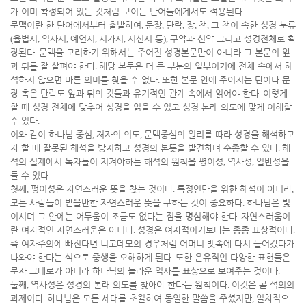
가 이미 확정되어 있는 것처럼 보이는 단어들에게서도 적용된다
.
문맥이란 한 단어에서부터 출발하여
,
문장
,
단락
,
장
,
책
,
그 책이 속한 성경 분류
(
율법서
,
역사서
,
예언서
,
시가서
,
서신서 등
),
구약과 신약 그리고 성경전체로 확
장된다
.
문맥을 고려하기 위해서는 주어진 성경본문만이 아니라 그 본문의 앞
과 뒤를 잘 살펴야 한다
.
해당 본문은 더 큰 부분의 일부이기에 전체 속에서 해
석하지 않으면 바른 의미를 찾을 수 없다
.
또한 본문 안에 주어지는 단어나 문
장 혹은 단락도 앞과 뒤의 것들과 유기적인 관계 속에서 읽어야 한다
.
이렇게
할 때 성경 전체에 맞추어 성경을 읽을 수 있고 성경 본래 의도에 맞게 이해할
수 있다
.
이와 같이 하나님 중심
,
저자의 의도
,
문맥중심의 원리를 따라 성경을 해석하고
자 할 때 잘못된 해석을 방지하고 성경의 본뜻을 발견하며 순종할 수 있다
.
해
석의 실제에서 독자들이 지켜야하는 해석의 원칙을 평이성
,
역사성
,
일반성을
들 수 있다
.
첫째
,
평이성은 자연스러운 뜻을 찾는 것이다
.
특정인만을 위한 해석이 아니라
,
모든 사람들이 받을만한 자연스러운 뜻을 구하는 것이 중요하다
.
하나님은 빛
이시며 그 안에는 어두움이 조금도 없다는 점을 명심해야 한다
.
자연스러움이
란 여자적인 자연스러움은 아니다
.
성경은 여자적이기보다는 종종 표상적이다
.
즉 여자주의에 빠진다면 니고데모의 경우처럼 어머니 뱃속에 다시 들어갔다가
나와야 한다는 식으로 중생을 오해하게 된다
.
또한 은유적인 다양한 표현들은
문자 그대로가 아니라 하나님의 놀라운 역사를 표상으로 보여주는 것이다
.
둘째
,
역사성은 성경의 본래 의도를 찾아야 한다는 원칙이다
.
이것은 곧 석의의
과제이다
.
하나님은 모든 세대를 초월하여 동일한 말씀을 주셨지만
,
일차적으