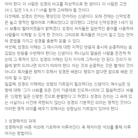
아야 한다
.
이 사람은 성경의 비교를 피상적으로 한 셈이다
.
이 사람은 고전
16:2,
딤전
5:8, 6:17-19
을 함께 고려해야 할 것이다
.
다섯째로
,
성경의 언어는 평상인의 언어라는 신념이다
.
오래 전에는 신약성경
은 높고 영적인 헬라어로 기록되었다고 생각했다
.
그런데 신약성경은
1
세기 당
시 보통의 헬라어였음이 밝혀졌다
.
성경의 저자들은 일반적인 용어를 사용하여
사람들이 이해할 수 있게 한 것이다
.
그러므로 독자들은 자신이 알고 있는 언어
와 문법을 가지고 성경을 충분히 읽을 수 있다
.
여섯째
,
성경의 이해는 그 메시지에 대한 지적인 반응과 동시에 순종하려는 숨
김없는 반응을 수반해야 한다는 신념이다
.
하나님의 말씀은 사람을 온전케 하
는데 그 목적이 있다
.
성경의 이해는 단지 지식에 그쳐서는 안 된다
.
진리가 마
음에 밝히 드러나면 의지가 따라야 한다
.
아는 것과 순종하는 것은 별개의 것이
아니다
.
독자들은 행하기 위해서 성경은 배운다
.
행위가 없다면 참으로 배운 것
이라 할 수 없다
.
일곱째
,
성경의 이해에는 성령의 가르침이 필요하다는 신념이다
.
예수님은 성
령에 대해
‘
그가 너희를 모든 진리 가운데로 인도하시리라
’
고 말씀하셨다
.
바울
은
‘
신령한 일은 신령한 것으로 분별한다
’
고 하였다
.
성경의 진리는 그 속에 있
는 사실이나 사건에 국한되지 않는다
.
성경의 기본적인 의미는 영적인 것이다
.
이러한 영적 의미를 배우기 위해서는 성령님의 가르침이 있어야 한다
.
3.
성경해석의 과제
성경해석은 바른 석의에 기초하여 이루어진다
.
즉 해석이란 석의를 통해 이루
어지는 방법이다
.