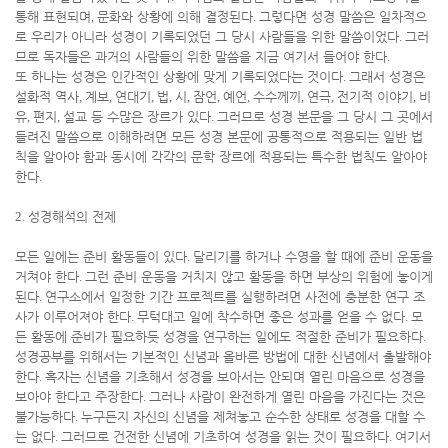
통해 표현되며
,
문화와 상황에 의해 결정된다
.
그렇다면 성경 말씀은 일차적으
로 우리가 아니라 성경이 기록되었던 그 당시 사람들을 위한 말씀이었다
.
그러
므로 독자들은 과거의 사람들의 위한 말씀을 지금 여기서 들어야 한다
.
또 하나는 성경은 인간적인 상황에 맞게 기록되었다는 것이다
.
그래서 성경은
설화적 역사
,
계보
,
연대기
,
법
,
시
,
잠언
,
예언
,
수수께끼
,
연극
,
전기적 이야기
,
비
유
,
편지
,
설교 등 수많은 장르가 있다
.
그러므로 성경 본문을 그 당시 그 곳에서
들려진 말씀으로 이해하려면 모든 성경 본문에 공통적으로 적용되는 일반 법
칙을 알아야 함과 동시에 각각의 문학 장르에 적용되는 특수한 법칙도 알아야
한다
.
2.
성경해석의 전제
모든 일에는 준비 활동들이 있다
.
달리기를 하거나 수영을 할 때에 준비 운동을
거쳐야 한다
.
그런 준비 운동을 거치지 않고 활동을 하면 부상의 위험에 놓이게
된다
.
연구소에서 일정한 기간 프로젝트를 실행하려면 사전에 충분한 연구 조
사가 이루어져야 한다
.
무턱대고 일에 착수하면 좋은 성과를 얻을 수 없다
.
모
든 활동에 준비가 필요하듯 성경을 연구하는 일에도 적절한 준비가 필요하다
.
성경공부를 위해서는 기본적인 신념과 올바른 방법에 대한 신념에서 출발해야
한다
.
혹자는 신념을 기초해서 성경을 보아서는 안되며 열린 마음으로 성경을
보아야 한다고 주장한다
.
그러나 사람이 완전하게 열린 마음을 가진다는 것은
불가능하다
.
누구든지 자신의 신념을 제쳐놓고 순수한 상태로 성경을 대할 수
는 없다
.
그러므로 건전한 신념에 기초하여 성경을 읽는 것이 필요하다
.
여기서