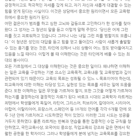
긍정적이고도 적극적인 자세를 갖게 되고
,
자기 자신과 새롭게 대결할 수 있는
힘을 얻게 된다는 사실이다
.
이것은 상담에서 중요한 원리이면서 모든 교육행
위에서 중요한 원리가 된다
.
어떤 젊은이가 범죄를 하고 심한 고뇌와 갈등으로 고민하다가 한 성자를 찾아
왔다
.
그 성자는 그 청년의 말을 듣고 이렇게 말해 주었다
. ‘
당신은 어제 그런
죄를 짓고 괴로워하고 있습니다
.
그러나 나는 내일 그런 죄를 범할지도 모릅니
다
.’
이 청년은 성인의 대답을 듣고 힘을 얻고 돌아갔다
.
사람이 새롭게 출발할
수 있는 용기를 얻는 것은
,
타인에 의해서 나의 상황이 어느 정도 받아들여지고
있음을 느낄 때이다
.
이렇게 볼 때 이해한다는 것은 타인에게 베풀 수 있는 최
대의 봉사이다
.
모든 가르침에서 그 대상을 이해한다는 것은 중요한 일이다
.
왜냐하면 이해하
는 일은 교육을 구성하는 기본 요소인 교육목적
,
교육내용 및 교육방법과 깊이
관련되어 있기 때문이다
.
교육의 목표는 성취될 수 있느
ㄴ
목표이어야 하는데
,
피교육자에 대한 이해는 타당성 있고
,
실현성 있는 목표를 세우는 일에 도움을
준다
.
또한 이해하는 일은 무엇을 가르쳐야 할지
,
또한 그것을 어떻게 가르쳐야
하는지를 결정하는데 결정적인 자료가 된다
.
바로크 시대의 교육학자 라트케는
쾨텐에서 학생들에게 독일어
,
라틴어
,
그리스어
,
히브리어
,
칼데아어
,
시리아어
,
아랍어
,
이탈리아어
,
프랑스어
,
스페인어 등
10
개의 언어를 각각
6
개월 만에 모
두
5
년 안에 가르치려고 시도하였던 적이 있었다
.
이러한 그의 시도는 성공을
거두지 못하였다
.
물론 라트케는 반복과 연습을 통한 집중적인 수업 규칙을 창
안하였고
,
국민교육사상
,
모국어의 중요성
,
직업교육의 강조와 같은 면에서 탁
월한 공헌을 한 학자이다
.
그러나 학생들에게 분에 넘치는 교육목표를 강요한