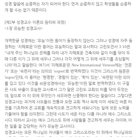
성경 말씀에 순종하는 자가 되어야 한다
.
먼저 순종하지 않고 학생들을 순종하
게 할 수는 없기 때문이다
.
[
제
2
부 성경교수 이론의 원리와 과정
]
<1
장 유능한 성경교사
>
개역한글 성경에는
‘
유능
’
이란 용어가 등장하지 않는다
.
그러나 성경에 자주 등
장하는
‘
지혜로운
’
이란 용어는 유능하다는 말과 유사하다
.
고린도전서
3:10
은
“
내게 주신 하나님의 은혜를 따라 내가 지혜로운 건축자와 같이 터를 닦아 두
매 다른 이가 그 위에 세우나 그러나 각각 어떻게 그 위에 세우기를 조심할찌
니라
"
라고 말씀한다
.
여기서
'
지혜로운
'
은
New International Version
에는
‘
전문
가
’
또는
‘
숙련자
’
라는 의미의
‘expert'
로 번역하였다
.
이것이 그리스어 원문은
'sopos'
인데
,
이 용어는
’
현명한
‘, ’
경험이 있는
‘, ’
학식 있는
‘, ’
숙련된
‘
이란 의미
를 갖고 있다
.
이것을 쉬운성경에서는
’
유능한
‘
이란 말로 번역하였다
.
이 구절
은 사도 바울이 유능한 교사로서 그가 맡은 고린도 교회의 터를 닦아 두었는
데
,
앞으로 이 터 위에 무엇인가 세우려면 신중해야 한다는 말씀이다
.
그렇다면
성경교사는 과거에 사도들의 전통과 오랜 교회 역사 속에 이미 세워진 바른 터
전을 기초하여 온 교회를 계속적으로 견고하게 세워나가는 일에 모든 노력을
기울여야 함을 의미한다
.
그런데 사도가 세운 터는 다름 아니라 예수 그리스도
시다
.
따라서 교사는 예수 그리스도 위에 사람들을 견고하게 세우는 자이며
,
이
런 일을 잘 감당하는 자가 유능한 교사이다
.
성경교사는 모든 하나님의 자녀들이 예수 그리스도라는 터 위에서 하나님과의