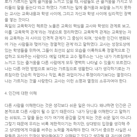
로가 가르치는 일에 즐거움을 느끼고 있을 때
,
사람들도 큰 즐거움을 가지고 우
리들의 말을 듣는다
’
라고 하였다
.
가르치는 일에 즐거움과 보람을 느끼지 못하
는 교사는 교육내용과 학생 사이에
,
그리고 자신과 학생 사이에 심리적인 장벽
을 쌓는 것이다
.
독일의 교육학자인 헤르만 노올은 교육의 핵심을 교사와 학생의 관계로 보고
,
이를
‘
교육학적 관계
’
라는 개념으로 정리하였다
.
교육학적 관계는 교육받는 자
와 교육하는 자 사이의 인격적 관계가 그 중심이 되며
, ‘
성숙한 인간이 변화되
어 가는 사람들과 맺어가는 정열적인 관계
’
라고 말하였다
.
교사는 성장도상에
있는 학생들을 위하여
,
그들이 최선의 삶의 모습을 이룩하도록 정열적으로 간
섭하고 도와주는 사람이다
.
예일 대학교 교수 펠푸스는
‘
나는 내가 가르침에서
느끼고 있는 즐거움을 다른 사람에게 모두 명백히 나타낼 수 있을지 모르겠다
.
나는 다른 어떤 방법으로 보다는 가르침으로 생활한다
.
내가 생각하기로는 가
르침이란 단순히 작업이나 직업
,
혹은 과업이거나 투쟁이라기보다는 열정이다
.
나는 가르치는 것을 사랑한다
.
교사는 이런 소명과 열정의 소유자여야 한다
.
4.
인간에 대한 이해
다른 사람을 이해한다는 것은 생각보다 쉬운 일은 아니다
.
왜냐하면 인간은 근
본적으로 다른 사람이 될 수 없기 때문이다
. ‘
내가 당신을 이해한다
’
고 말하기
는 쉬워도
,
그 말을 듣는 이가 여기에 공감을 갖게 되는 것은 쉬운 일이 아니다
.
그렇기 때문에 우리는 비록 제한적이기는 하지만
,
상대방의 입장을 생각해 주
고 상대방에게 마음을 써주는 노력을 계속해야 한다
.
여기서 중요한 사실은 사
람들은 자신의 입장이 받아들여지고
,
이해되고 있다고 생각될 때
,
자신에 대한