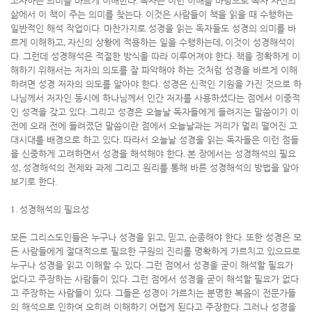
고자하는 의미를 바르게 이해한다
.
독자는 이런 이해를 바탕으로 독자 자신의
삶에서 이 책이 주는 의미를 찾는다
.
이것은 사람들이 책을 읽을 때 수행하는
일반적인 해석 작업이다
.
마찬가지로 성경을 읽는 독자들도 성경의 의미를 바
르게 이해하고
,
자신의 상황에 적용하는 일을 수행하는데
,
이것이 성경해석이
다
.
그런데 성경해석은 적절한 방식을 따라 이루어져야 한다
.
책을 정확하게 이
해하기 위해서는 저자의 의도를 잘 파악해야 하는 것처럼 성경을 바르게 이해
하려면 성경 저자의 의도를 알아야 한다
.
성경은 신적인 기원을 가진 것으로 하
나님께서 저자인 동시에 하나님께서 인간 저자를 사용하셨다는 점에서 이중적
인 성격을 갖고 있다
.
그리고 성경은 오늘날 독자들에게 들려지는 말씀이기 이
전에 오래 전에 들려졌던 말씀이란 점에서 오늘날과는 거리가 멀리 떨어진 고
대시대를 배경으로 하고 있다
.
따라서 오늘날 성경을 읽는 독자들은 이런 점들
을 신중하게 고려하면서 성경을 해석해야 한다
.
본 장에서는 성경해석의 필요
성
,
성경해석의 전제와 과제 그리고 원리를 통해 바른 성경해석의 방법을 알아
보기로 한다
.
1.
성경해석의 필요성
모든 그리스도인들은 누구나 성경을 읽고
,
믿고
,
순종해야 한다
.
또한 성경은 모
든 사람들에게 절대적으로 필요한 구원의 진리를 명확하게 가르치고 있으므로
누구나 성경을 읽고 이해할 수 있다
.
그런 점에서 성경을 굳이 해석할 필요가
없다고 주장하는 사람들이 있다
.
그런 점에서 성경을 굳이 해석할 필요가 없다
고 주장하는 사람들이 있다
.
그들은 성경이 가르치는 분명한 복음이 전문가들
의 해석으로 인하여 오히려 이해하기 어렵게 된다고 주장한다
.
그러나 성경을