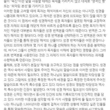
울이
‘
육신
’
이란 말을 사용할 때에는 육체를 가리키지 않고 대체로
‘
영적인 병
’
또는
‘
죄악된 본성
’
을 가리키고 있다
.
이러한 점을 고려할 때에 독자는 해석자로서 자신의 의도는 아니지만
,
성경을
나름대로 해석하고 있으며
,
그 해석은 성경의 본래 의도와는 맞지 않을 때가 많
은 것이다
.
이 점에서 바른 성경해석은 성경 독자들의 잘못된 해석을 교정하며
성경 자체의 의도를 깨닫게 하여 바르게 순종하도록 돕는다
.
한편 독자가 해석
자인 까닭은 대부분의 독자들은 성경 번역본을 대하기 때문이다
.
번역은 그 자
체가 해석의 한 형태이다
.
어떤 성경 번역본을 선택하든지 그 번역본은 여러 학
자들의 연구를 통해 완성된 해석의 산물이다
.
성경 번역자들은 어떤 문장이나
단어의 의미에 대하여 몇 가지 중 하나를 선택해야 하는 처지에 종종 봉착하는
데
,
여기서 그들이 선택한 의미가 독자들의 이해에 결정적인 영향을 준다
.
그러
므로 번역본을 사용한다는 것은 그 자체가 이미 독자들이 해석이라는 과제를
수행하도록 만든다는 것이다
.
둘째로
,
성경 자체가 본질상 해석을 요구하고 있다는 점을 생각해야 한다
.
성경
은 역사 속에서 사람의 말로 주어진 하나님의 말씀이므로 이러한 성경의 이중
성 때문에 해석이 필요하다
.
성경은 하나님의 말씀이므로 영원한 타당성을 갖
고 있다
.
그럼에도 성경은 특정한 역사적 배경을 깔고 특정한 민족에게 주어진
말씀이므로 역사적 특수성을 갖고 있다
.
따라서 성경의 영원한 타당성과 역사
적 특수성이란 긴장이 발생한다
.
여기에 성경 해석의 필요성이 대두된다
.
성경은 신적인 책이면서 동시에 인간에 의해 기록되었기에 인간적인 면을 담
고 있다
.
이러한 이중성을 생각할 때 두 가지 사항을 염두에 둘 필요가 있다
.
하
나는 하나님은
1,600
년이란 세월에 걸쳐서 다양한 상황에 처했던 실존 인물들
을 통해 말씀하셨다는 것이다
.
하나님의 말씀은 사람들의 어휘와 사고방식을