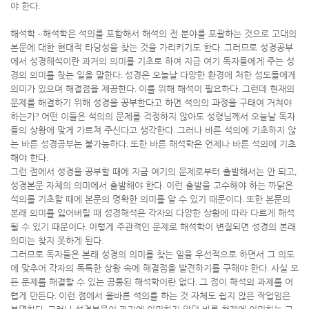
야 한다
.
해석학
-
해석학은 석의를 포함해서 해석의 전 분야를 포괄하는 것으로 고대의
본문에 대한 현대적 타당성을 찾는 것을 가리키기도 한다
.
그러므로 성경공부
에서 성경해석이란 과거의 의미를 기초로 하여 지금 여기 독자들에게 주는 성
경의 의미를 찾는 일을 말한다
.
성경은 오늘날 다양한 환경에 처한 성도들에게
의미가 있으며 해결점을 제공한다
.
이를 위해 해석이 필요하다
.
그런데 현재의
문제를 해결하기 위해 성경을 공부한다고 하면 석의의 과정을 구태여 거쳐야
하는가
?
어떤 이들은 석의의 문제를 걱정하지 않아도 성령님께서 오늘날 독자
들의 상황에 맞게 가르쳐 주신다고 생각한다
.
그러나 바른 석의에 기초하지 않
는 바른 성경공부는 불가능하다
.
또한 바른 해석학은 언제나 바른 석의에 기초
해야 한다
.
그런 점에서 성경을 공부할 때에 지금 여기의 문제로부터 출발해서는 안 되고
,
성경본문 자체의 의미에서 출발해야 한다
.
이런 출발을 고수해야 하는 까닭은
석의를 기초할 때에 본문의 명확한 의미를 알 수 있기 때문이다
.
또한 본문의
본래 의미를 잃어버릴 때 성경해석은 각자의 다양한 상황에 따라 다르게 해석
될 수 있기 때문이다
.
이렇게 주관적인 문제로 해석학이 변질되면 성경의 본래
의미는 찾지 못하게 된다
.
그러므로 독자들은 본래 성경의 의미를 찾는 일을 우선적으로 하면서 그 의도
에 맞추어 각자의 독특한 상황 속에 해결점을 발견하기를 구해야 한다
.
사실 모
든 문제를 해결할 수 있는 공통된 해석학이란 없다
.
그 점이 해석의 과제를 어
렵게 만든다
.
이런 점에서 올바른 석의를 하는 것 자체도 쉽지 않은 작업임은