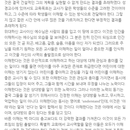
것은 결국 건설적인 그의 계획을 실현할 수 없게 만드는 결과를 초래하였다
.
성
경교수에 있어서도 교육목표는 교사가 맡은 학생들의 수준을 고려한 것이어야
하고
,
그 수준에 따라 학생들이 이해할 수 있는 방식으로 전달해야 한다
.
그렇
지 않고 짧은 시간 안에 너무 많은 것을 가르치려고 한다면 부정적인 결과를
초래하게 된다
.
위대하신 교사이신 예수님은 사람의 몸을 입고 이 땅에 오셨다
.
이것은 인간을
이해하시는 예수님의 모습을 잘 보여준다
.
그 분은 친히 인간이 되심으로 인간
의 모든 것 곧 피곤
,
배고픔
,
갈증
,
슬픔
,
아픔을 아신 자가 되셨다
.
그러므로 주
님을 따르기 원하는 모든 교사들은 이해하는 일이 얼마나 중요한 지를 인식하
고 이것을 자신의 사역의 출발점으로 삼아야 한다
.
이해한다는 것은 우선적으로 이해하려고 하는 대상에 대해 관심과 흥미를 갖
는 일이다
.
예를 들면 어린이를 아주 귀찮은 존재로 취급한다면 어린이에 대한
이해는 생기지 않는다
.
어린이를 좋아하고 관심을 가질 때 어린이를 이해하는
좋은 교사가 될 수 있다
.
또한 이해한다는 것은 관심과 흥미를 가지면서 동시에
그들의 입장이 되어 주고
,
그들과 함께 시간을 보내며 우정을 나누는 노력이다
.
이해한다는 것은 상대방을 알기 위한 노력이다
.
그러나 이러한 노력의 동기는
결국 그들을 잘 섬기기 위해서이다
.
진정한 이해는 상대방을 누르고
,
무시하고
,
억압하는 일이 아니다
.
이해한다는 동사는 영어로
‘understand'
인데
,
이것은
’
아
래
‘
라는 말과
’
선다
‘
는 말이 합해서 된 것이다
.
이해한다는 것은 아래에 서는 일
이며
,
상대방의 종이 된다는 뜻을 담고 있다
.
바른 이해는 백 마디의 충고보다도 더 강력한 결과를 가져온다
.
이것이 모든 가
르침의 참된 출발이다
.
특별히 교회에서 교사역할을 맡은 이들은 모두가 이해