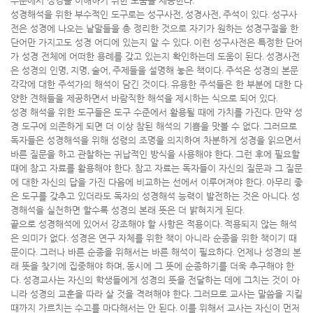
수준에서 성경을 이해하기 위한 도움을 제공한다
.
성경해석을 위한 부수적인 도구로는 성구사전
,
성경사전
,
주석이 있다
.
성구사
전은 성경에 나오는 낱말들을 총 정리한 것으로 자기가 원하는 성경구절을 한
단어만 가지고도 성경 어디에 있는지 알 수 있다
.
이런 성구사전은 특정한 단어
가 성경 전체에 어떠한 용례를 갖고 있는지 확인하는데 도움이 된다
.
성경사전
은 성경의 인명
,
지명
,
술어
,
주제들을 설명해 놓은 책이다
.
주석은 성경의 본문
각각에 대한 주석가의 해석이 담긴 것이다
.
유용한 주석들은 한 부분에 대한 다
양한 견해들을 제공하면서 바람직한 해석을 제시하는 식으로 되어 있다
.
성경 해석을 위한 도구들은 도구 수준에서 활용될 때에 가치를 가진다
.
만약 성
경 도구에 의존하게 되면 더 이상 참된 해석의 기쁨을 맛볼 수 없다
.
그러므로
독자들은 성경해석을 위해 성령의 조명을 의지하여 차분하게 성경을 읽으면서
바른 질문을 하고 관찰하는 귀납적인 방식을 사용해야 한다
.
그런 후에 필요할
때에 참고 자료를 활용해야 한다
.
참고 자료는 독자들이 자신의 질문과 그 질문
에 대한 자신의 답을 가진 다음에 비교하는 선에서 이루어져야 한다
.
아무리 좋
은 도구를 갖추고 있더라도 독자의 성경해석 능력이 발전하는 것은 아니다
.
성
경해석을 실천하면 할수록 성경의 본래 뜻은 더 밝혀지게 된다
.
끝으로 성경해석에 있어서 강조해야 할 사항은 적용이다
.
적용되지 않는 해석
은 의미가 없다
.
성경은 연구 자체를 위한 책이 아니라 순종을 위한 책이기 때
문이다
.
그러나 바른 순종을 위해서는 바른 해석이 필요하다
.
언제나 성경의 본
래 뜻을 찾기에 집중해야 하며
,
동시에 그 뜻에 순종하기를 더욱 추구해야 한
다
.
성경교사는 자신의 학생들에게 성경의 뜻을 전달하는 데에 그치는 것이 아
니라 성경의 교훈을 따라 살 것을 격려해야 한다
.
그러므로 교사는 말씀을 지킬
때까지 가르치는 수고를 마다해서는 안 된다
.
이를 위해서 교사는 자신이 먼저