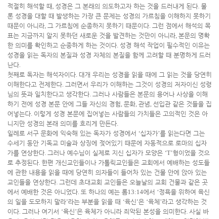
적절히 해석할 때
,
성경은 그 본래의 의도하고자 하는 것을 드러내게 된다
.
물
론 성경을 대할 때 발생하는 가장 큰 문제는 성경의 가르침을 이해하지 못하기
때문이 아니라
,
그 가르침에 순종하지 못하기 때문이다
.
그런 점에서 해석의 목
표는 지금까지 알지 못하던 새로운 것을 발견하는 것만이 아니라
,
본문의 명확
한 의미를 확인하고 순종하게 하는 것이다
.
성경 해석 작업이 필수적인 이유는
성경을 읽는 독자의 본질과 성경 자체의 본질을 함께 고려할 때 분명하게 드러
난다
.
첫째로 독자는 해석자이다
.
대개 우리는 성경을 읽을 때에 그 읽는 것을 당연히
이해한다고 전제한다
.
그러면서 우리가 이해하는 그것이 성경의 저자이신 성령
님의 뜻과 일치한다고 생각한다
.
그러나 사람들은 본문의 용어나 사상을 이해
하기 전에 성경 본문 안에 그들 자신의 경험
,
문화
,
관념
,
선입관 같은 것들을 집
어넣는다
.
이렇게 성경 본문에 집어넣는 사람들의 가치들은 고의적인 것은 아
니지만 성경의 본래 의미를 흐리게 만든다
.
일례로 서구 문화에 익숙해 있는 독자가 성경에서
‘
십자가
’
를 읽는다면 그는
수세기 동안 기독교 미술과 상징에 젖어있기 때문에 자동적으로 로마의 십자
가를 연상한다
.
그러나 예수님이 실제로 지신 십자가 모양은
‘T’
형이었을 것으
로 추정된다
.
한편 개신교인들이나 가톨릭교인들은 교회에서 예배하는 성도들
에 관한 내용을 읽을 때에 당연히 의자들이 들어차 있는 건물 안에 앉아 있는
교인들을 연상한다
.
그런데 초대교회 교인들은 오늘날의 교회 건물과 같은 곳
에서 예배한 것은 아니었다
.
또 하나의 예는 롬
13:14
에서
‘
정욕을 위하여 육신
의 일을 도모하지 말라
’
라는 부분을 읽을 때
‘
육신
’
은
‘
육체
’
라고 생각하는 것
이다
.
그러나 여기서
‘
육신
’
은 육체가 아니라 죄악된 본성을 의미한다
.
사실 바