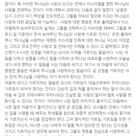
점이다
.
즉 이러한 하나님의 사랑의 요구는 언제나 이스라엘을 향한 하나님의
사랑을 전제하는 것이다
.
이에 대해서 크레지는 다음과 같이 말한다
. ‘
순종은
단지 그것이 자기 백성을 인도하였고
,
그들을 약속의 땅으로 이끄는 하나님의
사랑에 대한 응답일 때 가능하다
...
사랑에 대한 명령은 주로 출애굽에서 이스
라엘에게 보여주었으며
,
넓게는 그들을 선택하시고 아브라함 때부터 그들을 부
르신 일 가운데서 먼저 보여주신 하나님의 사랑에 기초한 것이다
.’
또한 블레어
역시
‘
하나님을 사랑하는 계명은 이스라엘 민족에 대한 하나님 자신의 아낌없
는 그리고 무조건적인 사랑의 빛 안에서만 이해될 수 있다
.’
고 말하였다
.
또한
신명기
6:5-6
은 성경을 가르치는 교사의 자격을 가르치는 말씀이다
. ‘
너는 마
음을 다하고 성품을 다하고 힘을 다하여 네 하나님 여호와를 사랑하라 오늘날
내가 네게 명하는 이 말씀을 너는 마음에 새기고
’
여기서 네 마음에 새기라고
명령한 말씀은 여호와 하나님을 사랑하라는 말씀이다
.
곧 성경을 가르치는 자
는 먼저 하나님을 사랑하는 자가 되어야 한다는 것이다
.
마음에 새기고 가르치라는 말씀은 교사의 가르침이 마음으로부터 우러나오는
가르침이 되어야 한다는 것이다
.
단순히 입과 혀를 움직여서 하는 말이 아니라
,
마음 속 깊은 곳에서부터 우러나오는 진실한 말
,
사랑의 말이야 말로 사람을 변
화시킬 수 있다는 것이다
. ‘
머리에서 나온 말은 머리까지 들어가고
,
마음에서
나온 말은 마음까지 들어간다
’
는 말은 큰 공감을 준다
.
교사들은 언제나 가르치
는 일을 수행할 때
,
배우는 학생들을 참으로 귀중히 생각하면서 사랑의 동기에
서 가르치는지 자신을 점검해야 한다
.
그저 형식적인 가르침
,
가르침을 위한 가
르침은 아닌지
,
아니면 나는 너에게 이 말을 하지 않으면 안 된다는 진지성을
가지고 가르치는지 생각해 보아야 한다
.
그들의 영혼을 진심으로 사랑하며
,
그