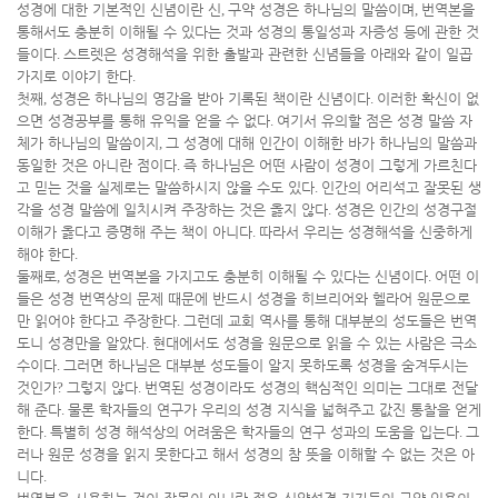
성경에 대한 기본적인 신념이란 신
,
구약 성경은 하나님의 말씀이며
,
번역본을
통해서도 충분히 이해될 수 있다는 것과 성경의 통일성과 자증성 등에 관한 것
들이다
.
스트렛은 성경해석을 위한 출발과 관련한 신념들을 아래와 같이 일곱
가지로 이야기 한다
.
첫째
,
성경은 하나님의 영감을 받아 기록된 책이란 신념이다
.
이러한 확신이 없
으면 성경공부를 통해 유익을 얻을 수 없다
.
여기서 유의할 점은 성경 말씀 자
체가 하나님의 말씀이지
,
그 성경에 대해 인간이 이해한 바가 하나님의 말씀과
동일한 것은 아니란 점이다
.
즉 하나님은 어떤 사람이 성경이 그렇게 가르친다
고 믿는 것을 실제로는 말씀하시지 않을 수도 있다
.
인간의 어리석고 잘못된 생
각을 성경 말씀에 일치시켜 주장하는 것은 옳지 않다
.
성경은 인간의 성경구절
이해가 옳다고 증명해 주는 책이 아니다
.
따라서 우리는 성경해석을 신중하게
해야 한다
.
둘째로
,
성경은 번역본을 가지고도 충분히 이해될 수 있다는 신념이다
.
어떤 이
들은 성경 번역상의 문제 때문에 반드시 성경을 히브리어와 헬라어 원문으로
만 읽어야 한다고 주장한다
.
그런데 교회 역사를 통해 대부분의 성도들은 번역
도니 성경만을 알았다
.
현대에서도 성경을 원문으로 읽을 수 있는 사람은 극소
수이다
.
그러면 하나님은 대부분 성도들이 알지 못하도록 성경을 숨겨두시는
것인가
?
그렇지 않다
.
번역된 성경이라도 성경의 핵심적인 의미는 그대로 전달
해 준다
.
물론 학자들의 연구가 우리의 성경 지식을 넓혀주고 값진 통찰을 얻게
한다
.
특별히 성경 해석상의 어려움은 학자들의 연구 성과의 도움을 입는다
.
그
러나 원문 성경을 읽지 못한다고 해서 성경의 참 뜻을 이해할 수 없는 것은 아
니다
.