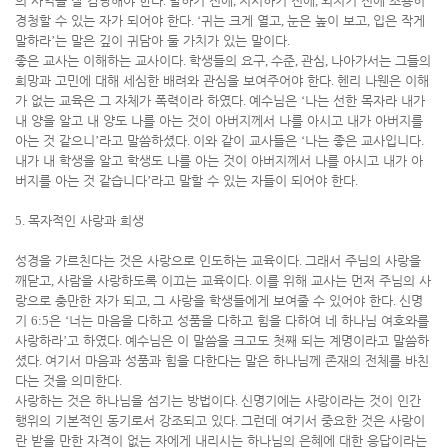
의 사역을 잘 감당해야 한다
.
말하기 전에
,
지시하기 전에
,
외치기 전에 조용히
경청할 수 있는 자가 되어야 한다
. ‘
귀는 크게 열고
,
눈은 높이 보고
,
입은 작게
말하라
’
는 말은 깊이 귀담아 둘 가치가 있는 말이다
.
좋은 교사는 이해하는 교사이다
.
학생들의 요구
,
수준
,
관심
,
나아가서는 그들의
희망과 고민에 대해 세심한 배려와 관심을 보여주어야 한다
.
헨리 나웬은 이해
가 없는 교육은 그 자체가 폭력이라 하였다
.
예수님은
‘
나는 선한 목자라 내가
내 양을 알고 내 양도 나를 아는 것이 아버지께서 나를 아시고 내가 아버지를
아는 것 같으니
’
라고 말씀하셨다
.
이와 같이 교사들은
‘
나는 좋은 교사입니다
.
내가 내 학생을 알고 학생도 나를 아는 것이 아버지께서 나를 아시고 내가 아
버지를 아는 것 같습니다
’
라고 말할 수 있는 자들이 되어야 한다
.
5.
목자적인 사랑과 희생
성경을 가르친다는 것은 사랑으로 인도하는 교육이다
.
그래서 주님의 사랑을
깨닫고
,
사람을 사랑하도록 이끄는 교육이다
.
이를 위해 교사는 먼저 주님의 사
랑으로 충만한 자가 되고
,
그 사랑을 학생들에게 보여줄 수 있어야 한다
.
신명
기
6:5
은
‘
너는 마음을 다하고 성품을 다하고 힘을 다하여 네 하나님 여호와를
사랑하라
’
고 하였다
.
예수님은 이 말씀을 크고도 첫째 되는 계명이라고 말씀하
셨다
.
여기서 마음과 성품과 힘을 다한다는 말은 하나님께 존재의 전체를 바친
다는 것을 의미한다
.
사랑하는 것은 하나님을 섬기는 방법이다
.
신명기에는 사랑이라는 것이 인간
행위의 기본적인 동기로서 강조되고 있다
.
그런데 여기서 중요한 것은 사랑이
란 받을 만한 자격이 없는 자에게 내리시는 하나님의 은혜에 대한 응답이라는