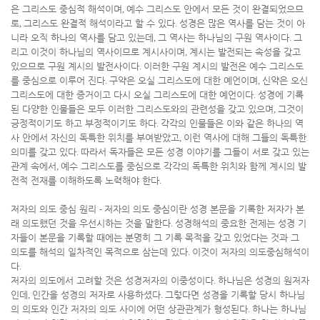
은 그리스도 중심적 해석이며
,
예수 그리스도 안에서 모든 것이 완결되었으므
로
,
그리스도 완결적 해석이라고 할 수 있다
.
성경은 많은 역사를 담는 것이 아
니라 오직 하나의 역사를 담고 있는데
,
그 역사는 하나님의 구원 역사이다
.
그
리고 이것이 하나님의 역사이므로 계시사이며
,
계시는 발전되는 속성을 갖고
있으므로 구원 계시의 발전사이다
.
이러한 구원 계시의 발전은 예수 그리스도
를 중심으로 이루어 진다
.
구약은 오실 그리스도에 대한 예언이며
,
신약은 오신
그리스도에 대한 증거이고 다시 오실 그리스도에 대한 예언이다
.
성경에 기록
된 다양한 인물들은 모두 이러한 그리스도와의 관련성을 갖고 있으며
,
그것이
긍정적이기도 하고 부정적이기도 하다
.
각각의 인물들은 이와 같은 하나의 역
사 안에서 자신의 독특한 위치를 부여받았고
,
이런 역사에 대해 그들의 독특한
의미를 갖고 있다
.
따라서 독자들은 모든 성경 이야기를 그들이 서로 갖고 있는
관계 속에서
,
예수 그리스도를 중심으로 각각의 독특한 위치와 함께 계시의 발
전적 전재를 이해하도록 노력해야 한다
.
저자의 의도 중심 원리
-
저자의 의도 중심이란 성경 본문을 기록한 저자가 본
래 의도했던 것을 우선시하는 것을 말한다
.
성경해석의 중요한 전제는 성경 기
자들이 본문을 기록할 때에는 분명히 그 기록 목적을 갖고 있었다는 것과 그
의도를 해석의 일차적인 목적으로 삼는데 있다
.
이것이 저자의 의도중심해석이
다
.
저자의 의도에서 고려할 것은 성경저자의 이중성이다
.
하나님은 성경의 원저자
인데
,
인간을 성경의 저자로 사용하셨다
.
그렇다면 성경을 기록할 당시 하나님
의 의도와 인간 저자의 의도 사이에 어떤 상관관계가 형성된다
.
하나는 하나님