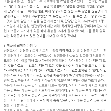
바른 관계를 맺고 성장하도록 가르쳐야 할 책임을 갖고 있다
.
이 중요한 책임을
자각할 때 성경교사는 자신이 맡은 학생들에게 말씀을 전하는 과업을 성실하
게 감당하게 된다
.
이러한 일을 위해 성경교사는 좋은 교수 방법을 끊임없이 개
발해야 한다
.
그러나 교수방법만으로 유능한 교사가 될 수는 없다
.
성경교사는
그것과 함께 말씀의 비밀을 맡은 자라는 의식
,
합당한 인격
,
교사로서의 소명
,
가르침에 대한 열정
,
인간성장에 대한 이해
,
목자적인 사랑을 구비해야 한다
.
이
런 요소들이 교사에게 있을 때에 유능한 교사가 될 수 있으며
,
그를 통해 양육
되는 학생들에게서 많은 열매를 기대할 수 있을 것이다
.
1.
말씀의 비밀을 가진 자
성경교사는 성경을 바르게 가르치는 일을 담당한다
.
이 때 성경을 가르치는 것
은 깨닫게 하는 교육이다
.
성경교사는 학생들을 하나님의 말씀을 깨닫도록 인
도해야 하며
,
이를 위해 교사 자신이 먼저 깨닫는 자가 되어야 한다
.
깨닫지 않
은 것을 가르칠 수 없으며
,
깨닫지 않은 것을 말하면서 깨달음을 요구할 수 없
다
.
신명기
6:6-7
은
‘
네 마음에 새기고
,
가르치라
’
는 말로 요약될 수 있다
.
이 말
씀은 다른 사람에게 하나님의 말씀을 되풀이하여 깨우치기를 원하는 사람은
먼저 그 말씀을 자기 마음에 받아들이지 않으면 안 된다는 것을 가르쳐 준다
.
마음에 가득 차 있는 것이 입으로 나오는 법이다
.
여기서 마음에 새기고 가르치
라는 말씀은
‘
깨달은 것을 가르치라
’
는 의미이다
.
먼저 깨달은 후에
,
깨달은 것
을 가르칠 때 참으로 생명력 있는 가르침이 된다
.
교사는 자기와 무관한 말씀을
들고 서서 어린이들에게 가르칠 때가 종종 있는데
,
여기에는 생명력 있는 가르
침을 기대할 수 없다
.
성경을 가르친다는 것은 단순히 지식을 넣어주는 일은 아니다
.
지식의 전달이