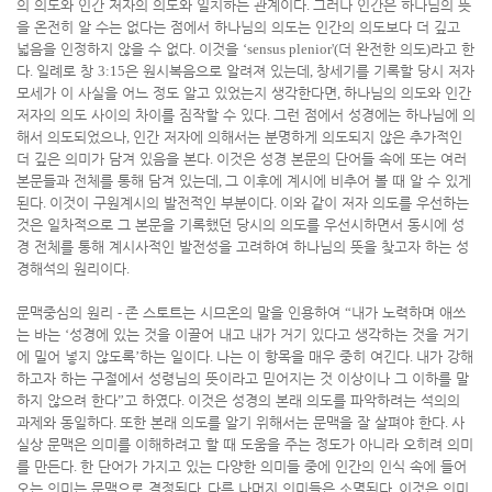
의 의도와 인간 저자의 의도와 일치하는 관계이다
.
그러나 인간은 하나님의 뜻
을 온전히 알 수는 없다는 점에서 하나님의 의도는 인간의 의도보다 더 깊고
넓음을 인정하지 않을 수 없다
.
이것을
‘sensus plenior'(
더 완전한 의도
)
라고 한
다
.
일례로 창
3:15
은 원시복음으로 알려져 있는데
,
창세기를 기록할 당시 저자
모세가 이 사실을 어느 정도 알고 있었는지 생각한다면
,
하나님의 의도와 인간
저자의 의도 사이의 차이를 짐작할 수 있다
.
그런 점에서 성경에는 하나님에 의
해서 의도되었으나
,
인간 저자에 의해서는 분명하게 의도되지 않은 추가적인
더 깊은 의미가 담겨 있음을 본다
.
이것은 성경 본문의 단어들 속에 또는 여러
본문들과 전체를 통해 담겨 있는데
,
그 이후에 계시에 비추어 볼 때 알 수 있게
된다
.
이것이 구원계시의 발전적인 부분이다
.
이와 같이 저자 의도를 우선하는
것은 일차적으로 그 본문을 기록했던 당시의 의도를 우선시하면서 동시에 성
경 전체를 통해 계시사적인 발전성을 고려하여 하나님의 뜻을 찾고자 하는 성
경해석의 원리이다
.
문맥중심의 원리
-
존 스토트는 시므온의 말을 인용하여
“
내가 노력하며 애쓰
는 바는
‘
성경에 있는 것을 이끌어 내고 내가 거기 있다고 생각하는 것을 거기
에 밀어 넣지 않도록
’
하는 일이다
.
나는 이 항목을 매우 중히 여긴다
.
내가 강해
하고자 하는 구절에서 성령님의 뜻이라고 믿어지는 것 이상이나 그 이하를 말
하지 않으려 한다
”
고 하였다
.
이것은 성경의 본래 의도를 파악하려는 석의의
과제와 동일하다
.
또한 본래 의도를 알기 위해서는 문맥을 잘 살펴야 한다
.
사
실상 문맥은 의미를 이해하려고 할 때 도움을 주는 정도가 아니라 오히려 의미
를 만든다
.
한 단어가 가지고 있는 다양한 의미들 중에 인간의 인식 속에 들어
오는 의미는 문맥으로 결정된다
.
다른 나머지 의미들은 소멸된다
.
이것은 의미