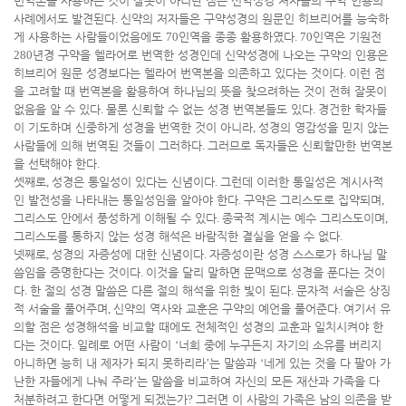
번역본을 사용하는 것이 잘못이 아니란 점은 신약성경 저자들의 구약 인용의
사례에서도 발견된다
.
신약의 저자들은 구약성경의 원문인 히브리어를 능숙하
게 사용하는 사람들이었음에도
70
인역을 종종 활용하였다
. 70
인역은 기원전
280
년경 구약을 헬라어로 번역한 성경인데 신약성경에 나오는 구약의 인용은
히브리어 원문 성경보다는 헬라어 번역본을 의존하고 있다는 것이다
.
이런 점
을 고려할 때 번역본을 활용하여 하나님의 뜻을 찾으려하는 것이 전혀 잘못이
없음을 알 수 있다
.
물론 신뢰할 수 없는 성경 번역본들도 있다
.
경건한 학자들
이 기도하며 신중하게 성경을 번역한 것이 아니라
,
성경의 영감성을 믿지 않는
사람들에 의해 번역된 것들이 그러하다
.
그러므로 독자들은 신뢰할만한 번역본
을 선택해야 한다
.
셋째로
,
성경은 통일성이 있다는 신념이다
.
그런데 이러한 통일성은 계시사적
인 발전성을 나타내는 통일성임을 알아야 한다
.
구약은 그리스도로 집약되며
,
그리스도 안에서 풍성하게 이해될 수 있다
.
종국적 계시는 예수 그리스도이며
,
그리스도를 통하지 않는 성경 해석은 바람직한 결실을 얻을 수 없다
.
넷째로
,
성경의 자증성에 대한 신념이다
.
자증성이란 성경 스스로가 하나님 말
씀임을 증명한다는 것이다
.
이것을 달리 말하면 문맥으로 성경을 푼다는 것이
다
.
한 절의 성경 말씀은 다른 절의 해석을 위한 빛이 된다
.
문자적 서술은 상징
적 서술을 풀어주며
,
신약의 역사와 교훈은 구약의 예언을 풀어준다
.
여기서 유
의할 점은 성경해석을 비교할 때에도 전체적인 성경의 교훈과 일치시켜야 한
다는 것이다
.
일례로 어떤 사람이
‘
너희 중에 누구든지 자기의 소유를 버리지
아니하면 능히 내 제자가 되지 못하리라
’
는 말씀과
‘
네게 있는 것을 다 팔아 가
난한 자들에게 나눠 주라
’
는 말씀을 비교하여 자신의 모든 재산과 가족을 다
처분하려고 한다면 어떻게 되겠는가
?
그러면 이 사람의 가족은 남의 의존을 받