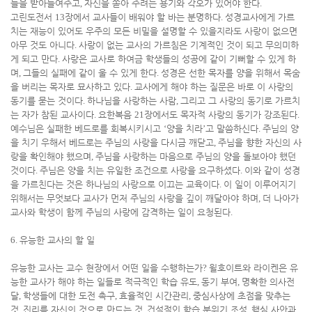
들을 받아들여주고
,
자신을 쏟아 주려는 용기와 각오가 있어야 한다
.
고린도전서
13
장에서 교사들이 배워야 할 바는 분명하다
.
성경교사에게 가르
치는 재능이 있어도 우주의 모든 비밀을 설명할 수 있을지라도 사랑이 없으면
아무 것도 아니다
.
사랑이 없는 교사의 가르침은 기계적인 것이 되고 무의미하
게 되고 만다
.
사랑은 교사로 하여금 학생들의 성공에 같이 기뻐할 수 있게 하
며
,
그들의 실패에 같이 울 수 있게 한다
.
성경은 선한 목자를 양을 위해서 목숨
을 버리는 목자로 묘사하고 있다
.
교사에게 해야 하는 질문은 바로 이 사랑의
동기를 묻는 것이다
.
하나님을 사랑하는 사람
,
그리고 그 사랑의 동기로 가르치
는 자가 참된 교사이다
.
요한복음
21
장에서도 목자적 사랑의 동기가 강조된다
.
예수님은 실패한 베드로를 회복시키시고
‘
양을 치라
’
고 말씀하신다
.
주님의 양
을 치기 우해서 베드로는 주님의 사랑을 다시금 깨닫고
,
주님을 향한 자신의 사
랑을 확인해야 했으며
,
주님을 사랑하는 마음으로 주님의 양을 돌보아야 했던
것이다
.
주님은 양을 치는 유일한 조건으로 사랑을 요구하셨다
.
이와 같이 성경
을 가르친다는 것은 하나님의 사랑으로 이끄는 교육이다
.
이 일이 이루어지기
위해서는 무엇보다 교사가 먼저 주님의 사랑을 깊이 깨달아야 하며
,
더 나아가
교사와 학생이 함께 주님의 사랑에 감격하는 일이 요청된다
.
6.
유능한 교사의 할 일
유능한 교사는 교수 현장에서 어떤 일을 수행하는가
?
윌호이트와 라이켄은 유
능한 교사가 해야 하는 일들로 적극적인 학습 유도
,
동기 부여
,
명확한 의사전
달
,
학생들에 대한 도전 촉구
,
효율적인 시간관리
,
중심사상에 초점을 맞추는
것
,
진리를 자신의 것으로 만드는 것
,
건설적인 학습 분위기 조성
,
핵심 사안과