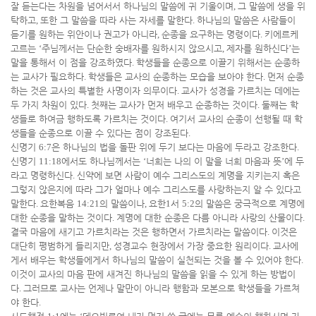
잘 듣는다는 차원을 넘어서서 하나님의 말씀에 귀 기울이며
,
그 말씀에 생을 위
탁하고
,
또한 그 말씀을 따라 사는 자세를 말한다
.
하나님의 말씀은 사람들이
듣기를 원하는 위안이나 권고가 아니라
,
순종을 요구하는 명령이다
.
키에르케
고르는
‘
주님께서는 단순한 숭배자를 원하시지 않으시고
,
제자를 원하신다
’
는
말을 통해서 이 점을 강조하였다
.
학생들을 순종으로 이끌기 위해서는 순종하
는 교사가 필요하다
.
학생들은 교사의 순종하는 모습을 보아야 한다
.
먼저 순종
하는 것은 교사의 특별한 사명이자 의무이다
.
교사가 성경을 가르치는 데에는
두 가지 차원이 있다
.
첫째는 교사가 먼저 배우고 순종하는 것이다
.
둘째는 학
생들로 하여금 행하도록 가르치는 것이다
.
여기서 교사의 순종이 선행될 때 학
생들을 순종으로 이끌 수 있다는 점이 강조된다
.
신명기
6:7
은 하나님의 법을 돌판 위에 두기 보다는 마음에 두라고 강조한다
.
신명기
11:18
에서도 하나님께서는
‘
너희는 나의 이 말을 너희 마음과 뜻
’
에 두
라고 명령하신다
.
신약에 보면 사람이 예수 그리스도의 계명을 지키는지 혹은
그렇지 않은지에 따라 그가 얼마나 예수 그리스도를 사랑하는지 알 수 있다고
말한다
.
요한복음
14:21
의 말씀이나
,
요한
1
서
5:2
의 말씀은 궁극적으로 계명에
대한 순종을 말하는 것이다
.
계명에 대한 순종은 다름 아니라 사랑의 산물이다
.
결국 마음에 새기고 가르치라는 것은 행하면서 가르치라는 말씀이다
.
이것은
대단히 평범하게 들리지만
,
성경교수 현장에서 가장 중요한 원리이다
.
교사에
게서 배우는 학생들에게서 하나님의 말씀이 실천되는 것을 볼 수 있어야 한다
.
이것이 교사의 마음 판에 새겨진 하나님의 말씀을 읽을 수 있게 하는 방법이
다
.
그러므로 교사는 언제나 말만이 아니라 행함과 모본으로 학생들을 가르쳐
야 한다
.