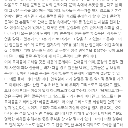
다음으로 고려할 문맥은 문학적 문맥이다
.
문맥 속에서 무엇을 읽는다고 할 때
에 그것은 문맥을 고려하는 석의이다
.
독자들은 전문가를 찾지 않고도 기본적
언어와 문법 지식만 가지고 문맥을 통한 석의를 충실하게 할 수 있다
.
문학적
문맥이란 본질적으로 단어는 문장 속에서만 의미를 갖는다는 사실을 전제한
다
.
성경의 문장에 있어서는 대부분 앞뒤 문장과의 관계 안에서만 의미를 갖는
다
.
따라서 모든 문장과 단락에 대해 반복해서 묻는 문맥적 질문은
‘
저자는 무
엇을 말하고 있는가
?’, ‘
그는 왜 바로 여기서 그 말을 하고 있는가
?’
등이다
.
이
런 질문들은 석의의 목표인 원저자의 의도를 찾기 위한 질문이다
.
이런 과제를
잘 수행하기 위해 운문과 단락이 잘 구분된 성경 번역본을 활용하는 것이 도움
이 된다
.
예를 들면 흠정역과 새 미국표준역이 그런 번역이다
.
이제 독자들이 고려할 것은 내용의 문제이다
.
단어들의 의미
,
문장의 문법적 관
계
,
사본에 따라 진술하는 바가 다를 경우 원본을 택하는 문제들은 곧 내용의
문제이다
.
이런 내용의 문제는 역사적
,
문맥적 문제에 기초하여 접근할 수 있
다
.
예를 들어
‘
데나리온
’
이나
‘
안식일에 가기 알맞은 길
’
은 역사적 문맥을 기초
로 이해해야 한다
.
한편 고후
5:16
은
‘
비록 우리가 그리스도도 육체대로 알았
으나 이제부터는 이같이 알지 아니하노라
’
라고 하는데
,
여기서
‘
육체대로
’
라는
것은 누구에 관한 말씀인가
?
그리스도를 가리키는가 아니면 그리스도를 아는
독자들을 가리키는가
?
바울은 우리가 더 이상 그리스도를 세상적인 안목으로
알지 않는다는 것이지
,
우리가 그리스도의 지상의 생애를 알지 않겠다는 것이
아니라는 점을 알게 되면 본문의 의미에 대한 이해가 달라진다
.
이처럼 본문의
명확한 이해를 위해서는 좋은 주석을 참고할 필요가 있다
.
그러나 이런 경우에
도 먼저 독자 스스로 질문하고 그 답을 고민한 후에 마지막으로 주석을 참고해