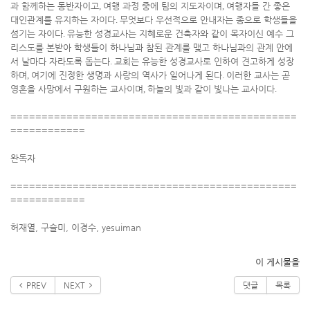
과 함께하는 동반자이고
,
여행 과정 중에 팀의 지도자이며
,
여행자들 간 좋은
대인관계를 유지하는 자이다
.
무엇보다 우선적으로 안내자는 종으로 학생들을
섬기는 자이다
.
유능한 성경교사는 지혜로운 건축자와 같이 목자이신 예수 그
리스도를 본받아 학생들이 하나님과 참된 관계를 맺고 하나님과의 관계 안에
서 날마다 자라도록 돕는다
.
교회는 유능한 성경교사로 인하여 견고하게 성장
하며
,
여기에 진정한 생명과 사랑의 역사가 일어나게 된다
.
이러한 교사는 곧
영혼을 사망에서 구원하는 교사이며
,
하늘의 빛과 같이 빛나는 교사이다
.
==============================================
============
완독자
==============================================
============
허재열, 구슬미, 이경수, yesuiman
이 게시물을
PREV
NEXT
댓글
목록