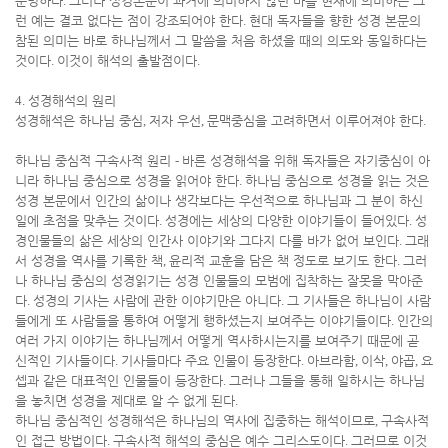
분명하다
.
그러나 성경본문이 과거에 의미하지 않던 바를 현재에 의미하는 그
런 예는 결코 없다는 점이 강조되어야 한다
.
현대 독자들을 향한 성경 본문의
참된 의미는 바로 하나님께서 그 말씀을 처음 하셨을 때의 의도와 동일하다는
것이다
.
이것이 해석의 출발점이다
.
4.
성경해석의 원리
성경해석은 하나님 중심
,
저자 우선
,
문맥중심을 고려하면서 이루어져야 한다
.
하나님 중심적 구속사적 원리
-
바른 성경해석을 위해 독자들은 자기중심이 아
니라 하나님 중심으로 성경을 읽어야 한다
.
하나님 중심으로 성경을 읽는 것은
성경 본문에서 인간의 삶이나 생각보다는 우선적으로 하나님과 그 분이 하신
일에 초점을 맞추는 것이다
.
성경에는 세상의 다양한 이야기들이 들어있다
.
성
경인물들의 삶은 세상의 인간사 이야기와 그다지 다를 바가 없어 보인다
.
그래
서 성경을 역사를 기록한 책
,
윤리적 교훈을 담은 책 정도로 보기도 한다
.
그러
나 하나님 중심의 성경읽기는 성경 인물들의 모범에 집착하는 잘못을 막아준
다
.
성경의 기사는 사람에 관한 이야기만은 아니다
.
그 기사들은 하나님이 사람
들에게 또 사람들을 통하여 어떻게 행하셨는지 보여주는 이야기들이다
.
인간의
여러 가지 이야기는 하나님께서 어떻게 역사하시는지를 보여주기 때문에 곧
신적인 기사들이다
.
기사들마다 주요 인물이 등장한다
.
아브라함
,
이삭
,
야곱
,
요
셉과 같은 대표적인 인물들이 등장한다
.
그러나 그들을 통해 일하시는 하나님
을 놓치면 성경을 제대로 알 수 없게 된다
.
하나님 중심적인 성경해석은 하나님의 역사에 집중하는 해석이므로
,
구속사적
인 접근 방법이다
.
구속사적 해석의 중심은 예수 그리스도이다
.
그러므로 이것