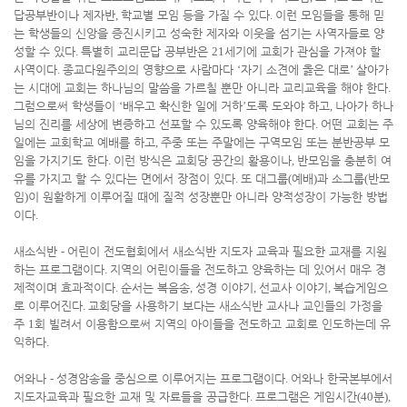
답공부반이나 제자반
,
학교별 모임 등을 가질 수 있다
.
이런 모임들을 통해 믿
는 학생들의 신앙을 증진시키고 성숙한 제자와 이웃을 섬기는 사역자들로 양
성할 수 있다
.
특별히 교리문답 공부반은
21
세기에 교회가 관심을 가져야 할
사역이다
.
종교다원주의의 영향으로 사람마다
‘
자기 소견에 옳은 대로
’
살아가
는 시대에 교회는 하나님의 말씀을 가르칠 뿐만 아니라 교리교육을 해야 한다
.
그럼으로써 학생들이
‘
배우고 확신한 일에 거하
’
도록 도와야 하고
,
나아가 하나
님의 진리를 세상에 변증하고 선포할 수 있도록 양육해야 한다
.
어떤 교회는 주
일에는 교회학교 예배를 하고
,
주중 또는 주말에는 구역모임 또는 분반공부 모
임을 가지기도 한다
.
이런 방식은 교회당 공간의 활용이나
,
반모임을 충분히 여
유를 가지고 할 수 있다는 면에서 장점이 있다
.
또 대그룹
(
예배
)
과 소그룹
(
반모
임
)
이 원활하게 이루어질 때에 질적 성장뿐만 아니라 양적성장이 가능한 방법
이다
.
새소식반
-
어린이 전도협회에서 새소식반 지도자 교육과 필요한 교재를 지원
하는 프로그램이다
.
지역의 어린이들을 전도하고 양육하는 데 있어서 매우 경
제적이며 효과적이다
.
순서는 복음송
,
성경 이야기
,
선교사 이야기
,
복습게임으
로 이루어진다
.
교회당을 사용하기 보다는 새소식반 교사나 교인들의 가정을
주
1
회 빌려서 이용함으로써 지역의 아이들을 전도하고 교회로 인도하는데 유
익하다
.
어와나
-
성경암송을 중심으로 이루어지는 프로그램이다
.
어와나 한국본부에서
지도자교육과 필요한 교재 및 자료들을 공급한다
.
프로그램은 게임시간
(40
분
),