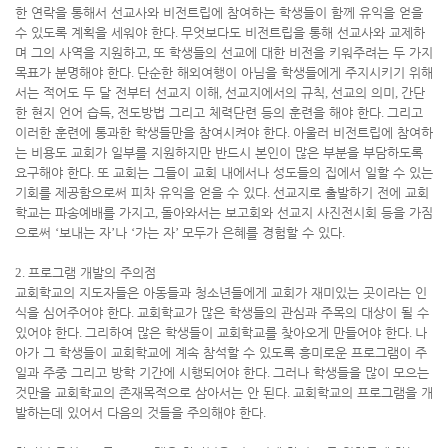
한 연락을 통해서 선교사와 비전트립에 참여하는 학생들이 함께 유익을 얻을
수 있도록 계획을 세워야 한다
.
무엇보다도 비전트립을 통해 선교사와 교제하
며 그의 사역을 지원하고
,
또 학생들의 선교에 대한 비전을 키워주려는 두 가지
목표가 분명해야 한다
.
단순한 해외여행이 아님을 학생들에게 주지시키기 위해
서는 적어도 두 달 전부터 선교지 이해
,
선교지에서의 규칙
,
선교의 의미
,
간단
한 현지 언어 습득
,
전도방법 그리고 체력단련 등의 훈련을 해야 한다
.
그리고
이러한 훈련에 통과한 학생들만을 참여시켜야 한다
.
아울러 비전트립에 참여하
는 비용도 교회가 일부를 지원하지만 반드시 본인이 많은 부분을 부담하도록
요구해야 한다
.
또 교회는 그들이 교회 내에서나 성도들의 집에서 일할 수 있는
기회를 제공함으로써 피차 유익을 얻을 수 있다
.
선교지로 출발하기 전에 교회
학교는 파송예배를 가지고
,
돌아와서는 보고회와 선교지 사진전시회 등을 가짐
으로써
‘
보내는 자
’
나
‘
가는 자
’
모두가 은혜를 경험할 수 있다
.
2.
프로그램 개발의 주의점
교회학교의 지도자들은 아동들과 청소년들에게 교회가 재미있는 곳이라는 인
식을 심어주어야 한다
.
교회학교가 많은 학생들의 관심과 주목의 대상이 될 수
있어야 한다
.
그리하여 많은 학생들이 교회학교를 찾아오게 만들어야 한다
.
나
아가 그 학생들이 교회학교에 계속 참석할 수 있도록 흥미로운 프로그램이 주
일과 주중 그리고 방학 기간에 시행되어야 한다
.
그러나 학생들을 많이 모으는
것만을 교회학교의 존재목적으로 삼아서는 안 된다
.
교회학교의 프로그램을 개
발하는데 있어서 다음의 것들을 주의해야 한다
.