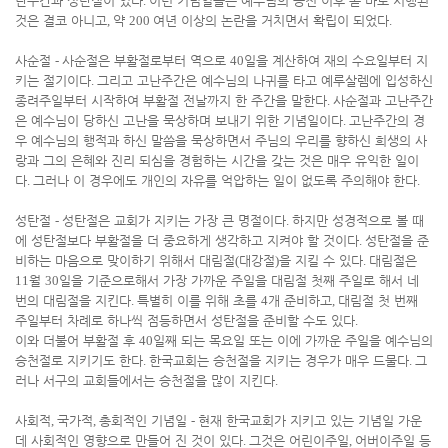
난주간과 성탄절이 있다
.
이런 기념일들은 예수님의 승천 이후 곧 바로 시행된
것은 결코 아니고
,
약
200
여년 이상의 논란을 거치면서 확립이 되었다
.
사순절
-
사순절은 부활절로부터 역으로
40
일을 계산하여 재의 수요일부터 지
키는 절기이다
.
그리고 고난주간은 예수님의 나귀를 타고 예루살렘에 입성하신
종려주일부터 시작하여 부활절 전날까지 한 주간을 말한다
.
사순절과 고난주간
은 예수님이 당하신 고난을 묵상하며 보내기 위한 기념일이다
.
고난주간의 경
우 예수님의 행적과 하신 말씀을 묵상하면서 주님의 우리를 향하신 희생의 사
랑과 그의 은혜와 진리 되심을 경험하는 시간을 갖는 것은 매우 유익한 일이
다
.
그러나 이 경우에도 개인의 자유를 억압하는 일이 없도록 주의해야 한다
.
성탄절
-
성탄절은 교회가 지키는 가장 큰 명절이다
.
하지만 성경적으로 볼 때
에 성탄절보다 부활절을 더 중요하게 생각하고 지켜야 할 것이다
.
성탄절을 준
비하는 마음으로 맞이하기 위해서 대림절
(
대강절
)
을 지킬 수 있다
.
대림절은
11
월
30
일을 기준으로해서 가장 가까운 주일을 대림절 첫째 주일로 해서 네
번의 대림절을 지킨다
.
특별히 이를 위해 초를
4
개 준비하고
,
대림절 첫 번째
주일부터 차례로 하나씩 점등하면서 성탄절을 준비할 수도 있다
.
이와 더불어 부활절 후
40
일째 되는 목요일 또는 이에 가까운 주일을 예수님의
승천절로 지키기도 한다
.
한국교회는 승천절을 지키는 경우가 매우 드물다
.
그
러나 서구의 교회들에서는 승천절을 많이 지킨다
.
사회적
,
국가적
,
총회적인 기념일
-
현재 한국교회가 지키고 있는 기념일 가운
데 사회적인 영향으로 만들어 진 것이 있다
.
그것은 어린이주일
,
어버이주일 등