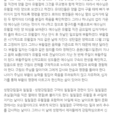
절 직전에 양을 잡아 유월절에 그것을 무교병과 함께 먹었다
.
따라서 예수님은
유월절 어린 양으로 오셨다고 하겠다
.
유대인들은 양을 잡아 구울 때에 뼈가 부
러지지 않게 하도록 명령을 받았다
.
로마의 병정들은 예수님 옆의 십자가에 달
린 두 행악자의 다리를 분질러 죽음을 확인하였다
.
그러나 하나님의 섭리 가운
데 예수님은 다리는 꺾이지 아니하고 창으로 옆구리를 찌름으로써 예수님이
유월절 어린 양 되심을 보여준다
.
예수님은 유월절 직전 금요일에 십자가에서
피 흘려 죽으시고 유월절이 지난 안식 후 첫날인 일요일에 부활하셨다
.
부활절
은 시기적으로 유월절과 거의 같은 날에 지킨다
.
성탄절은 양력으로
12
월
25
일
로 고정되어 있다
.
그러나 부활절은 음력을 기준으로 하기 때문에 매년 달라진
다
.
부활절 일자는 다음과 같은 원리를 따라 정해진다
.
춘분
(3
월
21
일경
)
이 지나
고 음력 보름
(
이때가 유월절 바로 전날이다
)
이 지난 첫 번째 주일이 부활주일
이 된다
.
부활주일에 신약교회의 성도들은 예수님의 구속의 완성을 확인하고
,
믿음으로 받은 구원의 은혜를 구체적으로 누리며
,
의와 평강과 희락을 경험해
야 한다
.
구원의 주님을 알아가며 그에게 감사와 찬송과 영광을 돌려야 한다
.
나아가 주님의 부활의 능력을 힘입어 죽음을 두려워하지 않고 자유하며
,
십자
가를 통해 부활의 영광에 이르고자 헌신하는 삶이 있어야 한다
.
성령강림절과 칠칠절
-
성령강림절은 구약의 칠칠절과 관련이 있다
.
칠칠절은
초실절
(
처음 익은 열매의 명절
)
로 불리기도 한다
.
칠칠절은 유월절 후
49
일에
지키는 날이다
.
칠칠절은 유월절을 포함하여
50
일째 되는 날이므로 헬라 문화
권에서는 오순절이라고도 부르게 되었다
.
칠칠절은 구약에서는 밀과 보리 추수
를 감사하는 날이다
.
그러나 이 날에 성령께서 제자들에게 강림하심으로써 신