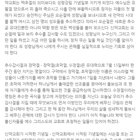
약교회는 맥추절의 의미보다도 성령강림 기념일로 지키게 되었다
.
예수님은 유
월절 양으로서 피 흘려 죽으시고 사흘 만에 부활하시므로 잠자는 자들의 첫 열
매가 되셨다
.
승천하신 주님은 오순절에 성령님을 보내시므로 새 언약의 시대
를 활짝 여시고
,
삼천 명의 성도들을 추수하셨다
.
따라서 오순절은 새로운 추수
곧 유대인뿐만 아니라 택함 받은 모든 백성들을 불러 모으신다
.
신약교회는 오
순절에 밀과 보리 추수를 감사할 수도 있겠으나
,
성령님이 누구신가
,
그리고 어
떤 일을 하셨고 지금 어떤 일을 하시며
,
장차 무슨 일을 하실 것인가를 알아가
야 한다
.
또 성령님께서 나에게 주시는 은혜를 실질적으로 누리는 기회로 삼아
야 한다
.
추수감사절과 장막절
-
장막절
(
초막절
,
수장절
)
은 유대력으로
7
월
15
일부터 한
주간 동안 지키는 명절이다
.
구약에서 장막절
,
초막절이란 이름은 이스라엘 백
성들이 나뭇가지를 베어 초막을 만들고 거기에서
7
일을 지낸데서 나왔다
.
그들
은 초막에 거하면서 하나님께서 출애굽한 선조들을 광야에서 돌보심과 또 현
재 자기들에게 추수를 통해 필요한 것을 공급하심에 감사하였다
.
수장절이라는
명칭은 추수한 곡식을 창고에 저장한다는 의미를 지닌다
.
오늘날 우리가 추수
감사절을 지킬 때에 무엇보다도 먼저 이방인인 우리에게 베푸신 구원의 은혜
를 감사해야 한다
.
그리고 한 해 동안 하나님께서 우리의 삶을 섬세하게 돌보시
고 베푸신 은혜에 대한 감사가 있어야 한다
.
나아가 아직 하늘나라 밖에 있는
불신자들을 예수 그리스도와 교회로 초청하는 일들이 있어야 하겠다
.
신약교회가 시작한 기념일
-
신약교회에서 시작된 기념일에는 사순절 또는 고