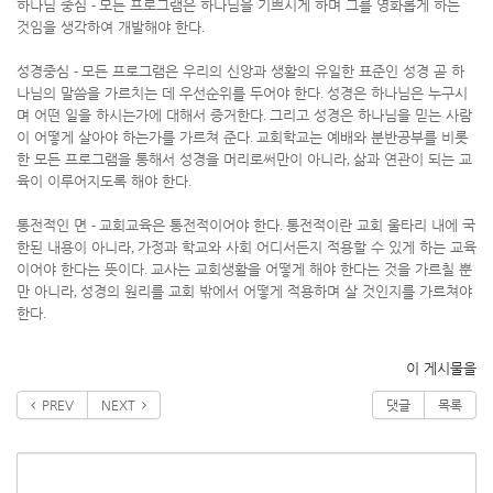
하나님 중심
-
모든 프로그램은 하나님을 기쁘시게 하며 그를 영화롭게 하는
것임을 생각하여 개발해야 한다
.
성경중심
-
모든 프로그램은 우리의 신앙과 생활의 유일한 표준인 성경 곧 하
나님의 말씀을 가르치는 데 우선순위를 두어야 한다
.
성경은 하나님은 누구시
며 어떤 일을 하시는가에 대해서 증거한다
.
그리고 성경은 하나님을 믿는 사람
이 어떻게 살아야 하는가를 가르쳐 준다
.
교회학교는 예배와 분반공부를 비롯
한 모든 프로그램을 통해서 성경을 머리로써만이 아니라
,
삶과 연관이 되는 교
육이 이루어지도록 해야 한다
.
통전적인 면
-
교회교육은 통전적이어야 한다
.
통전적이란 교회 울타리 내에 국
한된 내용이 아니라
,
가정과 학교와 사회 어디서든지 적용할 수 있게 하는 교육
이어야 한다는 뜻이다
.
교사는 교회생활을 어떻게 해야 한다는 것을 가르칠 뿐
만 아니라
,
성경의 원리를 교회 밖에서 어떻게 적용하며 살 것인지를 가르쳐야
한다
.
이 게시물을
PREV
NEXT
댓글
목록