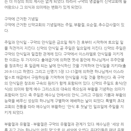
는 더 이상의 피의 제사는 없게 되었다
.
따라서 구약의 명절들이 신약교회에 들
어왔으나 그 의식과 의미에는 변화가 있게 되었다
.
구약에 근거한 기념일
구약에 근거한 신약교회의 기념일에는 주일
,
부활절
,
오순절
,
추수감사절이 있
다
.
주일과 안식일
-
구약의 안식일은 금요일 해가 진 후부터 시작하여 토요일 일
몰 직전까지 지킨다
.
신약의 안식일 곧 주일은 일요일에 지킨다
.
신약의 주일은
구약의 안식일과 밀접한 관계에 있다
.
구약에서 이스라엘로 안식일을 지키게
한 이유는 두 가지이다
.
출애굽기에 의하면 엿새 동안에 하나님께서 우주만물
을 창조하신 후 일곱째 되는 날에 안식하신 것을 기억하여 안식일을 지키라
(
출
20:8-11)
고 하였다
.
그리고 신명기
5
장
12-15
절에 의하면 하나님께서 이스라
엘
ㅇ
르 애굽에서 구원하심을 기억하여 안식일을 지킬 것을 명하신다
.
즉 구약
의 안식일은 창조와 구속의 원리가 함께 포함되어 있다
.
신약의 주일도 휴식
(
안
식
)
의 의미와 함께 예수 그리스도의 대속의 죽으심과 부활을 기념하는 의미가
포함되어 있다
.
즉 주일은 예수님 안에서의 안식
,
그리고 구원의 기쁨과 부활의
능력을 베푸신 성삼위 하나님께 구별하여 예배하는 날이 되었다
.
특별히 초대
교회의 전통을 따라 예수님이 부활하신
‘
안식 후 첫날
’
인 일요일에 주일을 지
키게 되었다
.
부활절과 유월절
-
부활절은 구약의 유월절과 관계가 있다
.
예수님은
‘
세상 죄
를 지고 가는 하나님의 어린 양
’
으로 이 세상에 오셨다
.
유대인들은 매년 유월