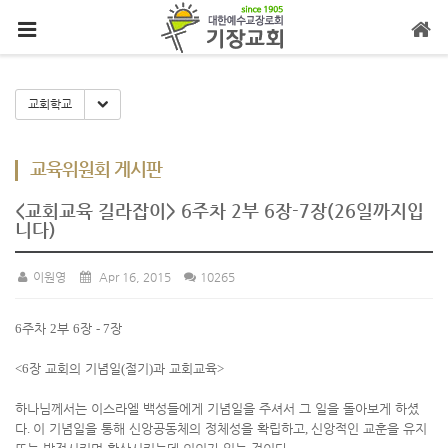
메뉴 건너뛰기
Toggle Dropdown
교회학교
교육위원회 게시판
<교회교육 길라잡이> 6주차 2부 6장-7장(26일까지입
니다)
이원영
Apr 16, 2015
10265
6
주차
2
부
6
장
- 7
장
<6
장 교회의 기념일
(
절기
)
과 교회교육
>
하나님께서는 이스라엘 백성들에게 기념일을 주셔서 그 일을 돌아보게 하셨
다
.
이 기념일을 통해 신앙공동체의 정체성을 확립하고
,
신앙적인 교훈을 유지