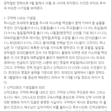
장막절은 양력으로
9
월 말에서
10
월 초 사이에 위치한다
.
이것은 우리의 추석
과 비슷한 시기임을 보여준다
.
2.
구약에 나오는 기념일
하나님은 모세에게 율법을 주시며 이스라엘 백성들이 함께 키여야 할 날들을
주셨다
.
안식일
(
출
20:8-11),
유월절
(
출
12:1-14),
무교절
(
출
12:15-20),
초실절
(
레
23:9-14),
칠칠절
(
맥추절 출
23:16),
나팔절
(
행정적인 신년을 기념 레
23:23-25),
대속죄일
(
욤키푸르 레
16
장
),
장막절
(
초막절
,
수장절 출
23:16),
안식년
(
출
23:10-
11),
희년
(
레
25:6-55),
그리고 월삭
(
매월 첫째날 민
10:10)
등이 그것이다
.
하나
님은 각 기념일마다 독특한 의식을 지키도록 명하셨다
.
이 중 유월절
,
칠칠절
,
장막절은 유대인들에게 있어
3
대 명절이다
.
율법에 의하면 모든 이스라엘 백성
들은 이
3
대 명절에 예루살렘에 올라가 예배하게 되어 있다
(
신
16:16).
모세오
경에서는 언급되지 않았지만
,
나중에 생긴 명절에 부림절
(
에스더
9
장
)
이 있다
.
그리고 구약에는 전혀 언급이 없으나 신약
(
요
10:22-23)
에 나오는 수전절이 있
다
.
유대인의 명절은 음력을 기준으로 한다
.
유대인의 달력에서
1
월은 양력으
로
3
월말에서
4
월 중순에 해당한다
.
따라서 약
2
개월
10
일 정도의 차이가 있
다
.
3.
신약교회의 기념일들과 의의
신약교회는 구약에 뿌리를 내리고 있다
.
구약과 신약의 주인공은 예수 그리스
도시다
.
예수 그리스도의 탄생과 구속사역을 중심으로 구약과 신약 사이에 중
대한 변화와 차이가 있음은 분명한 사실이다
.
구약에서 제사의 중심에는 피 흘
림이 있었으나
,
예수님이 십자가에서 피를 흘리시고 죽으시므로
,
신약교회에서