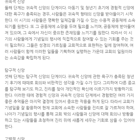
귀속적 신앙
둘째 단계는 귀속적 신앙의 단계이다
.
아동기 및 청년기 초기에 경험적 신앙에
대한 욕구가 충족되는 경우
,
사람들은 귀속적 형태의 신앙을 받아들이기 시작
한다
.
이 시기의 사람들은 명확한 일체감을 가질 수 있는 수용적 공동체에 소속
되기를 원한다
.
또 그 공동체에 소망을 두며 필요를 느끼며
,
공동체에 받아들여
져 있으며
,
그 속에서 자신이 중요한 존재임을 느끼기를 원한다
.
따라서 이 시
기의 사람들에게 기념일의 행사에 직접적으로 참여할 수 있는 기회를 주는 것
이 필요하다
.
그들은 성경의 가르침을 교회적으로 표현하는 일에 참여하며
,
여
러 사람들이 함께 이러한 일들을 기획하며 실행하는 가운데 교회의 일원이라
는 소속감을 확립하게 된다
.
탐구적 신앙
셋째 단계는 탐구적 신앙의 단계이다
.
귀속적 신앙에 관한 욕구가 충족된 청년
기 후기에 때때로 회의와 비판적인 생각을 가질 수가 있다
.
그리하여 다른 종교
를 탐구해 보기도 하고
,
진리를 찾아 개인적인 확신에 이르기까지 방황하기도
한다
.
이러한 때에 경험적 신앙과 귀속적 신앙의 단계에서 경험했던 여러 가지
좋은 추억들은 마지막 결정에 있어서 중요한 작용을 하게 된다
.
따라서 교회가
기념일을 잘 활용하여 현재 교회에 소속한 사람들을 진리로 잘 가르쳐야 하며
,
나아가 기념일의 행사를 통해 교회 밖의 사람들과 신앙에 대해 회의나 방황을
하고 있는 사람들을 초청하여 진리 위에 새롭게 세우는 기회로 삼을 수 있어야
한다
.
고백적 신앙