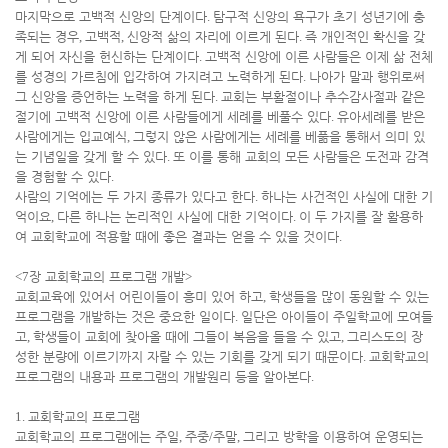
마지막으로 고백적 신앙의 단계이다
.
탐구적 신앙의 욕구가 초기 성년기에 충
족되는 경우
,
고백적
,
신앙적 삶의 자리에 이르게 된다
.
즉 개인적인 확신을 갖
게 되어 자신을 헌신하는 단계이다
.
고백적 신앙에 이른 사람들은 이제 삶 전체
를 성경의 가르침에 입각하여 가지려고 노력하게 된다
.
나아가 말과 행위로써
그 신앙을 증언하는 노력을 하게 된다
.
교회는 부활절이나 추수감사절과 같은
절기에 고백적 신앙에 이른 사람들에게 세례를 베풀수 있다
.
유아세례를 받은
사람에게는 입교예식
,
그렇지 않은 사람에게는 세례를 베풂을 통해서 의미 있
는 기념일을 갖게 할 수 있다
.
또 이를 통해 교회의 모든 사람들은 도전과 감격
을 경험할 수 있다
.
사람의 기억에는 두 가지 종류가 있다고 한다
.
하나는 사건적인 사실에 대한 기
억이요
,
다른 하나는 논리적인 사실에 대한 기억이다
.
이 두 가지를 잘 활용하
여 교회학교에 적용할 때에 좋은 결과는 얻을 수 있을 것이다
.
<7
장 교회학교의 프로그램 개발
>
교회교육에 있어서 어린이들이 흥미 있어 하고
,
학생들을 많이 동원할 수 있는
프로그램을 개발하는 것은 중요한 일이다
.
일단은 아이들이 주일학교에 모여들
고
,
학생들이 교회에 찾아올 때에 그들이 복음을 들을 수 있고
,
그리스도의 장
성한 분량에 이르기까지 자랄 수 있는 기회를 갖게 되기 때문이다
.
교회학교의
프로그램의 내용과 프로그램의 개발원리 등을 알아본다
.
1.
교회학교의 프로그램
교회학교의 프로그램에는 주일
,
주중
/
주말
,
그리고 방학을 이용하여 운영되는