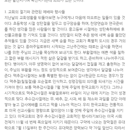
또는 발전시키며 확산시키는데 의의가 있는 것이다
.
1.
교회의 절기와 관련된 예배와 행사들
지난날의 교회생활을 뒤돌아보면 누구에게나 마음에 떠오르는 일들이 있을 것
이다
.
초등학생 시절 성탄절을 앞두고 성구암송을 하며
,
찬양연습과 연극준비
를 하던 생각을 많은 사람들이 할 것이다
.
중고등부 시절에는 성탄축하예배 후
선물교환을 한 기억도 있을 것이다
.
성탄절이 되면 추운 밤에 새벽 송을 돌았던
추억들도 있을 것이다
.
지금은 새벽 송을 하는 교회가 특별히 도시의 경우 거의
없는 것 같다
.
종려주일로부터 시작되는 고난주간에는 때로는 금식을 하면서
나를 위한 주님의 고난을 묵상하며 보내기도 한다
.
부활절에는 예쁜 색을 칠하
고 짧은 부활 메시지가 적힌 삶은 달걀을 받기도 하고
,
준비하여 나누어주기도
한다
.
병아리가
,
아무 생명력이 없어 보이는 달걀에서 껍질을 깨고 출현하는 것
이
,
주님의 부활을 어느 정도 상징적으로 보여준다는 생각에서 달걀을 나누어
준다
.
맥추감사절에는 보통 특별한 행사는 없이 감사헌금만 드리는 경우가 많
다
.
맥추절
(
칠칠절
)
을 오순절로 인식하고
,
성령강림의 의미를 되새기는 시간을
가져야 한다
.
보통 맥추감사절을
7
월 첫째 주일에 한국교회가 지킨다
.
그러나
시기적으로도 맥추감사절은 부활절로부터
49
일이 지난 때에 지키는 것이 성경
적으로 맞다
.
추수감사절에는 무
,
배추
,
감
,
사과
,
배 등 채소와 과일을 강단 아래
쌓아 놓고 감사예배를 드리고 떡을 나누어 먹는다
.
우리 한국교회는 전통적으
로 미국 선교사들의 영향으로 말미암아
11
월 셋째 주일에 추수감사절을 지키
고 있다
.
미국교회의 경우 추수감사절은 교회적인 행사라기보다는 미국 사회
전체가
11
월 네 번째 목요일에 지키기 때문이다
.
구약에 나오는 장막절은 유대
력으로
7
월
15
일부터 한 주간이다
.
유대력은 양력보다 약
70
일 앞선다
.
따라서