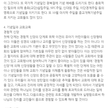
이 그것이다
.
또 국가적 기념일인 광복절에 기념 예배를 드리기도 한다
.
총회적
인 필요에 의해 총회
(
교단
)
설립주일
, SFC
주일
,
신대원 주일
,
이단경계주일 등의
명목으로 기념일을 지키기도 한다
.
또
10
월 마지막 주일을 종교개혁기념주일
로 지키는 교회들도 많이 있다
.
4.
기념일과 교회교육
경험적 신앙
첫째 단계는 경험적 신앙의 단계로 취학 이전의 유아기 어린이들의 신앙형태
이다
.
이들은 성경의 내용이나 교리를 알아서 신앙생활을 하는 것이 아니다
.
이
들은 교회에 나오니까 기분이 좋고 무엇인가 얻는 것이 많다는 느낌 때문에 교
회의 일들에 참여하고 가르침을 아무런 생각 없이 받아들인다
.
이는 성인이라
고 할지라도 종교에 대해 분명한 주관이 없는 사람들은 단순히 교회에서 얻을
것이 있고 교회행사에 참여하니까 기분이 좋더라는 느낌이 있을 때에
‘
경험적
신앙
’
에 의해 신앙생활을 한다고 말할 수 있다
.
특별히 이런 단계에 있는 어린
이나 성인들을 위해 교회가 기념일을 지혜롭게 활용하는 것은 바람직한 일이
다
.
기념일이란 우리 신앙의 증진과 공동체적 의식을 고양하는데 도움을 줄 수
가 있다
.
우리들이 과거의 성탄절의 아름다운 추억을 통해서 교회에 대해 호감
을 갖고
,
기독교의 진리에 대해 긍정적인 자세를 갖게 되었다
.
따라서 기념일에
이와 관련된 하나님의 진리를 성경과 교리를 통해 효과적으로 드러내는 일에
최선을 다해야 하고
,
다음으로는 관련된 프로그램을 개발하여 실행함으로써 하
나님의 진리를 교인들이 몸으로 경험할 수 있도록 해야 할 것이다
.