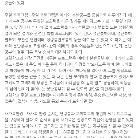
것들이 있다
.
주일 프로그램
-
주일 프로그램은 예배와 분반공부를 중심으로 이루어진다
.
예
배와 분반공부는 특별한 교회력을 따른 절기를 제외하고는 거의 매 주일 시행
한다
.
앞 장에서 본 바와 같이 교회력을 따라 성탄절이나 부활절 또는 성령강림
절이 되면 절기와 관련된 특별 프로그램이 있게 된다
.
성탄축하예배
,
성탄축하
발표회
,
부활절 연합예배
,
성령충만부흥회 등을 예로 들 수 있다
.
이 때에는 예
배와 분반공부를 조정해야 한다
.
예배의 경우 어른들과 연합으로 하던가
,
분반
공부의 경우 다른 특별 순서로 대치하기도 한다
.
교회학교의 가장 근간을 이루는 프로그램은 예배와 분반공부이다
.
따라서 교회
지도자들은 매 주일 예배를 통해 하나님이 영광을 받으시도록 해야 한다
.
아울
러 학생들이 하나님께 더 가까이 나아가며
,
하나님을 알아가며
,
그를 믿음으로
풍성한 생명을 얻을 수 있는 더 나은 길을 모색해야 한다
.
분반공부에 있어서도
교회학교 교역자와 부장은 교사들이 하나님을 더 깊이 알고 경험하며
,
학생들
의 삶에 변화가 일어나는 분반공부가 될 수 있도록 방안을 마련해야 한다
.
교회학교 주일 프로그램에는 새가족 환영과 등반축하
,
우승반
/
모범반 시상
,
생
일축하
,
결석자 심방
,
기도회 등의 순서가 포함되면 좋다
.
새가족환영
-
새가족 환영 순서는 연령층과 교회학교의 형편에 맞게 프로그램
을 구성해야 한다
.
이 순서를 통해 새가족은 진정으로 자신이 환영을 받고 있다
는 감동을 받아야 하고
,
인도자는 중요한 일을 했다는 자부심을 느낄 수 있어야
한다
.
그리고 나머지 학생들은 나도 친구를 전도하고 교회로 인도해야 하겠다