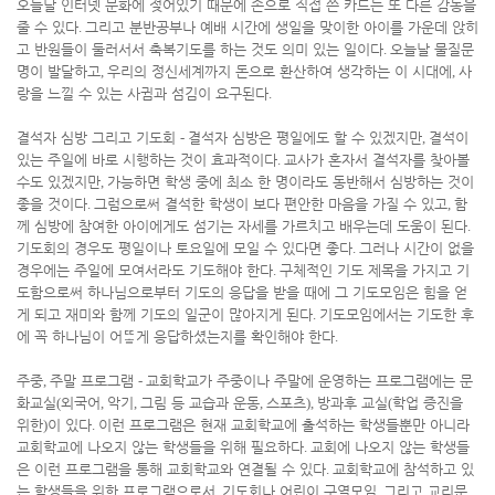
오늘날 인터넷 문화에 젖어있기 때문에 손으로 직접 쓴 카드는 또 다른 감동을
줄 수 있다
.
그리고 분반공부나 예배 시간에 생일을 맞이한 아이를 가운데 앉히
고 반원들이 둘러서서 축복기도를 하는 것도 의미 있는 일이다
.
오늘날 물질문
명이 발달하고
,
우리의 정신세계까지 돈으로 환산하여 생각하는 이 시대에
,
사
랑을 느낄 수 있는 사귐과 섬김이 요구된다
.
결석자 심방 그리고 기도회
-
결석자 심방은 평일에도 할 수 있겠지만
,
결석이
있는 주일에 바로 시행하는 것이 효과적이다
.
교사가 혼자서 결석자를 찾아볼
수도 있겠지만
,
가능하면 학생 중에 최소 한 명이라도 동반해서 심방하는 것이
좋을 것이다
.
그럼으로써 결석한 학생이 보다 편안한 마음을 가질 수 있고
,
함
께 심방에 참여한 아이에게도 섬기는 자세를 가르치고 배우는데 도움이 된다
.
기도회의 경우도 평일이나 토요일에 모일 수 있다면 좋다
.
그러나 시간이 없을
경우에는 주일에 모여서라도 기도해야 한다
.
구체적인 기도 제목을 가지고 기
도함으로써 하나님으로부터 기도의 응답을 받을 때에 그 기도모임은 힘을 얻
게 되고 재미와 함께 기도의 일군이 많아지게 된다
.
기도모임에서는 기도한 후
에 꼭 하나님이 어ᄄᅠᇂ게 응답하셨는지를 확인해야 한다
.
주중
,
주말 프로그램
-
교회학교가 주중이나 주말에 운영하는 프로그램에는 문
화교실
(
외국어
,
악기
,
그림 등 교습과 운동
,
스포츠
),
방과후 교실
(
학업 증진을
위한
)
이 있다
.
이런 프로그램은 현재 교회학교에 출석하는 학생들뿐만 아니라
교회학교에 나오지 않는 학생들을 위해 필요하다
.
교회에 나오지 않는 학생들
은 이런 프로그램을 통해 교회학교와 연결될 수 있다
.
교회학교에 참석하고 있
는 학생들을 위한 프로그램으로서
,
기도회나 어린이 구역모임
,
그리고 교리문