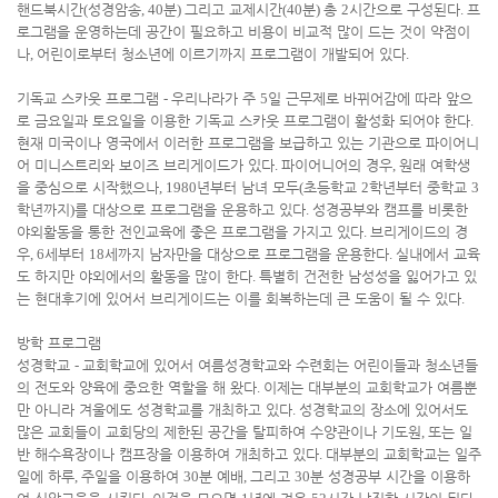
핸드북시간
(
성경암송
, 40
분
)
그리고 교제시간
(40
분
)
총
2
시간으로 구성된다
.
프
로그램을 운영하는데 공간이 필요하고 비용이 비교적 많이 드는 것이 약점이
나
,
어린이로부터 청소년에 이르기까지 프로그램이 개발되어 있다
.
기독교 스카웃 프로그램
-
우리나라가 주
5
일 근무제로 바뀌어감에 따라 앞으
로 금요일과 토요일을 이용한 기독교 스카웃 프로그램이 활성화 되어야 한다
.
현재 미국이나 영국에서 이러한 프로그램을 보급하고 있는 기관으로 파이어니
어 미니스트리와 보이즈 브리게이드가 있다
.
파이어니어의 경우
,
원래 여학생
을 중심으로 시작했으나
, 1980
년부터 남녀 모두
(
초등학교
2
학년부터 중학교
3
학년까지
)
를 대상으로 프로그램을 운용하고 있다
.
성경공부와 캠프를 비롯한
야외활동을 통한 전인교육에 좋은 프로그램을 가지고 있다
.
브리게이드의 경
우
, 6
세부터
18
세까지 남자만을 대상으로 프로그램을 운용한다
.
실내에서 교육
도 하지만 야외에서의 활동을 많이 한다
.
특별히 건전한 남성성을 잃어가고 있
는 현대후기에 있어서 브리게이드는 이를 회복하는데 큰 도움이 될 수 있다
.
방학 프로그램
성경학교
-
교회학교에 있어서 여름성경학교와 수련회는 어린이들과 청소년들
의 전도와 양육에 중요한 역할을 해 왔다
.
이제는 대부분의 교회학교가 여름뿐
만 아니라 겨울에도 성경학교를 개최하고 있다
.
성경학교의 장소에 있어서도
많은 교회들이 교회당의 제한된 공간을 탈피하여 수양관이나 기도원
,
또는 일
반 해수욕장이나 캠프장을 이용하여 개최하고 있다
.
대부분의 교회학교는 일주
일에 하루
,
주일을 이용하여
30
분 예배
,
그리고
30
분 성경공부 시간을 이용하