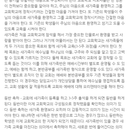
는 동기를 유발하는 내용으로 구성되어야 한다
.
교회학교 지도자들은 한 영혼
이 천하보다 중요함을 알아야 하고
,
주님의 마음으로 새가족을 환영하고 그를
교회학교에 정착시키려는 간절한 마음을 가져야 한다
.
또 기존의 학생들이 주
님의 마음으로 새가족을 환영하고 그를 교회학교에 정착시키려는 간절한 마음
을 가져야 한다
.
또 기존의 학생들이 주님의 마음으로 환영하고 섬기고 도울 수
있도록 교육을 시켜야 한다
.
새가족은 처음 교회학교에 참석을 해서 가장 중요한 인물로서 환영을 받고 사
랑을 받아야 한다
.
그러나 거기에 머물러서는 안 된다
.
교회학교는 새가족들에
게 두 가지의 중요한 목표와 함께 새가족 교육
(3-5
주 과정
)
을 시켜야 한다
.
첫
째 목표는 새가족이 예수님을 하나님의 아들
,
구주와 주 되심을 알고 믿고 고백
할 수 있도록 가르치는 것이다
.
둘째 목표는 새가족이 교회에 잘 정착할 수 있
도록 돕는 것이다
.
이를 위해 새가족반은 예배시간부터 별도로 운영될 수 도 있
고
,
예배는 함께 하고
,
분반공부를 새가족반 형식으로 운영할 수도 있다
.
새가족
반이 별도로 조직이 안 된 교회는 예배와 분반공부를 모두 기존 학생들과 함께
진행한다
.
이 경우에는 담임교사가 개인상담을 통하여 예수님을 영접하도록 돕
고
,
교회 생활에 잘 적응하도록 교회와 예배에 대해 오리엔테이션을 해야 한다
.
등반 축하
-
교회에 새가족이 등록을 하고
3-5
주 출석을 하게 되면 등반을 하게
된다
.
등반이란 이제 교회학교의 구성원으로 정착했음을 확인하는 의미가 있
다
.
등반 축하는 새가족 환영보다 오히려 더 감동적이고 의미가 있는 시간이 되
어야 한다
.
왜냐하면 새가족은 한번 방문으로 그치는 경우가 많으나
,
등반하는
학생은 이제 교회학교의 한 지체가 되었기 때문이다
.
새가족반이 있을 경우 새
가족 교육을 마친다는 의미에서 축하해야 하고
,
새로운 반에 들어간다는 의미