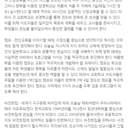
여 신앙교육을 시킨다
.
이것을 모으면
1
년에 겨우
52
시간 남짓한 시간이 된다
.
그러나 방학을 이용한 성경학교는 여름과 겨울 두 차례에
3
일
(
매일
5
시간 정
도
)
실시한다고 할 때에 적어도
30
시간의 집중적인 신앙교육을 할 수 있다
.
따
라서 각 교회학교는 성경학교를 통해 전도와 양육에 큰 성과를 얻을 수 있다
.
이를 위해 지도자들은 일찌감치 목표와 계획을 세우고
,
교사들을 준비시키고
,
학생들의 관심을 불러일으켜서 풍성한 열매를 거둘 수 있어야 한다
.
캠프
-
전인교육을 이야기할 때에
,
지정의를 중심으로 생각하기도 하지만
,
지덕
체도 함께 생각해야 한다
.
오늘날 지나치게 지식 위주의 교육에 한정되어 있는
것이 일반학교나 교회의 공통적인 현실이다
.
이를 극복하기 위해 방학 때에는
가능하면 야외에서 프로그램을 가지는 것을 적극적으로 추진해야 한다
.
여름방
학을 이용한 캠프는 교회가 적극적으로 개발해야 할 과제이다
.
캠프는 학교생
활에 찌든 학생들의 영육을 자유롭게 하면서도
,
신체의 발달과 협동심과 사회
성을 계발하는데 매우 중요한 역할을 할 수 있다
.
따라서 교회학교 지도자들은
주말을 이용한
1
박
2
일의 캠프와 아울러 방학에
3
박
4
일 정도의 캠프를 적극적
으로 추진해야 한다
.
캠프는 지덕체의
3
가지 요소를 두루 갖춘 프로그램이 되
도록 해야 한다
.
비전트립
-
세계가 지구촌화 되어감에 따라 오늘날 해외여행이 우리나라에서
매우 자유로워졌다
.
한국교회도
1990
년대를 지나면서 청년대학부를 중심으로
비전트립에 관심을 가지게 되었다
.
그리고
200
년대에 들어서면서 초등학교까
지도 비전트립에 참여하는 일들이 빈번해지고 있다
.
비전트립을 위해서는 사전
에 꼼꼼한 준비가 필수적이다
.
무엇보다도 선교지에 나가있는 선교사들과 긴밀