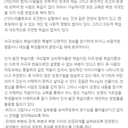
(
개인차의 법칙
)
사람들은 천부적인 성격과 재능 그리고 후천적인 조건과 환경
에 의하여 한 사람도 똑같지 않다
.
따라서 가능하다면 모든 교육은 학생 개개인
을 각각 다른 방법으로 해야 한다
.
(
기타
)
파블로프의 조건반사 실험에서 보는 것과 같은 연관의 법칙이 있고
,
멘
토링에서 알 수 있는 개인 및 사회적 영향의 법칙이 있다
.
그리고 의도적 학습
과 대조적으로 우연한 학습의 법칙이 있다
.
자극
-
반응의 학습이론은 특별히 단편적인 정보를 암기하게 하거나
,
바람직한
행동이나 태도를 학생들에게 훈련시킬 때에 효과적이다
.
인지
-
발견 학습이론
-
게슈탈트 심리학자들은 학습이란 자극
-
반응 학습이론과
는 다르게 자극과 반응으로만 설명할 수 없는 부분이 있다고 본다
.
즉 사람의
머릿속에는 통찰력과 같은 작용이 있어서
,
창의적인 아이디어들이 나타나게 된
다고 주장한다
.
즉 아무리 많은 성경구절을 암송하고 있다 해도 자기에게 어떤
의미가 있는지 이해하지 못하고 살아갈 수 있다
.
믿음은 하나님의 선물이요
,
성
령님을 통해서 사람은 믿음을 갖게 된다
.
그러나 사람이 성경의 내용을 암기하
고 이해하는 차원까지는 교육을 통해서 어느 정도 가능하다
.
성경의 가르침을
학생들에게 이해하도록 돕기 위해서 인지
-
발견 학습이론이 제안하는 방법들을
활용할 필요가 있다
.
-
퀴즈나 그림이나 사진의 일부분을 보여주믕로써 호기심을 불러을으키고 답이
나 전체를 생각해보도록 하라
.
-
전체와 부분의 관계
,
부분과 부분 사이의 상관관계를 살펴보도록 권장한다
.
-
학생들의 생각과 관찰한 결과를 발표하도록 기회를 준다
.