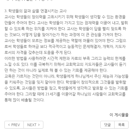
3.
학생들의 앎과 삶을 연결시키는 교사
교사는 학생들의 창의력을 고취시키기 위해 학생들이 생각할 수 있는 환경을
만들어 주어야 한다
.
교사는 학생들이 가지고 있는 잠재력을 이끌어 내고
,
발휘
할 수 있도록 하는 위치를 지켜야 한다
.
교사는 학생들이 답을 빨리 찾도록 하
는 것보다
,
어떻게 답을 찾아가는가 하는 과정에 더 큰 관심을 가져야 한다
.
교사는 학생들이 모르는 정보를 제공하는 역할에 머물러 있어야 한다
.
그럼으
로써 학생들로 하여금 보다 적극적이고 능동적인 문제해결자
,
개혁자
,
지도자
로서의 자격을 갖추는데 도움을 주게 된다
.
이러한 방법을 사용하려면 시간적 제한과 자료의 부족 그리고 능력의 한계를
느낄 수도 있다
.
이를 극복하기 위해서 교회학교의 지도자들은 교사들이 듣기
만 하는 것이 아니라 실제로 해 볼 수 있는 기회를 제공해야 한다
.
교육은 가르치는 것만이 아니라
,
학생들에게 하나님께서 주신 재능과 가능성들
을 키워주는 것임을 잊지 말아야 한다
.
학생들이 창의적으로 그것들을 발휘할
수 있도록
,
교사들은 방법을 찾고
,
학생들에게 생각하고 발표할 수 있는 기회를
주어야 한다
.
그리할 때에
21
세기를 이끌어갈 하나님의 사람들이 교회학교를
통해 많이 배출될 것이다
.
이 게시물을
PREV
NEXT
댓글
목록