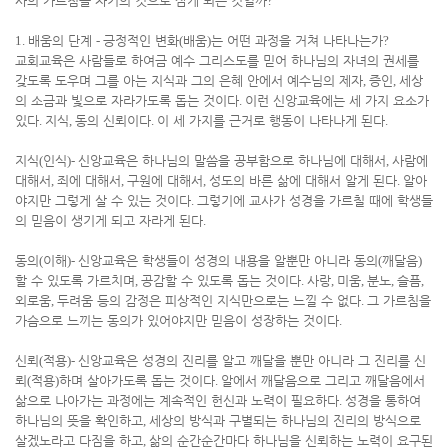
사의 가르침을 자기의 것으로 삼게 되는 것일까
?
1.
배움의 단계
-
긍정적인 변화
(
배움
)
는 어떤 과정을 거쳐 나타나는가
?
교회교육은 사람들로 하여금 예수 그리스도를 믿어 하나님의 자녀의 권세를
갖도록 도우며 그를 아는 지식과 그의 은혜 안에서 예수님의 제자
,
증인
,
세상
의 소금과 빛으로 자라가도록 돕는 것이다
.
이런 신앙교육에는 세 가지 요소가
있다
.
지식
,
동의 신뢰이다
.
이 세 가지를 근거로 행동이 나타나게 된다
.
지식
(
인식
)-
신앙교육은 하나님의 말씀을 공부함으로 하나님에 대해서
,
사람에
대해서
,
죄에 대해서
,
구원에 대해서
,
성도의 바른 삶에 대해서 알게 된다
.
알아
야지만 그렇게 살 수 있는 것이다
.
그렇기에 교사가 성경을 가르칠 때에 학생들
의 믿음이 생기게 되고 자라게 된다
.
동의
(
이해
)-
신앙교육은 학생들이 성경의 내용을 알뿐만 아니라 동의
(
깨달음
)
할 수 있도록 가르치며
,
공감할 수 있도록 돕는 것이다
.
사랑
,
미움
,
분노
,
슬픔
,
외로움
,
두려움 등의 감정은 피상적인 지식만으로는 느낄 수 없다
.
그 가르침을
가슴으로 느끼는 동의가 있어야지만 믿음이 성장하는 것이다
.
신뢰
(
적용
)-
신앙교육은 성경의 진리를 알고 깨달을 뿐만 아니라 그 진리를 신
뢰
(
적용
)
하며 살아가도록 돕는 것이다
.
알에서 깨달음으로 그리고 깨달음에서
삶으로 나아가는 과정에는 계속적인 헌신과 노력이 필요하다
.
성경을 통하여
하나님의 뜻을 확인하고
,
세상의 방식과 구별되는 하나님의 진리의 방식으로
살겠노라고 다짐을 하고
,
삶의 순간순간마다 하나님을 신뢰하는 노력이 요구된