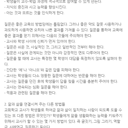
-
학생들이 교수
-
학습 과정에 적극적으로 참여할 수 있게 만든다
.
-
지식의 증진과 사고 능력을 향상시킨다
.
-
아는 것과 모르는 것을 인식하게 한다
.
질문은 좋은 교육의 방법임에는 틀림없다
.
그러나 좋은 약도 잘못 사용하거나
과도하게 사용하면 오히려 나쁜 결과를 가져올 수 있다
.
질문을 통하여 교육에
좋은 결과를 얻기 위해서는 다음의 것들에 주의해야 한다
.
-
교사와 학생 사이에 신뢰가 먼저 있어야 한다
.
-
질문은 쉬운 것
,
사실적인 것
,
그리고 일반적인 것부터 해야 한다
.
-
질문은 사실에 관계되는 것만 아니라 감정적인 면도 다루어야 한다
.
-
질문을 할 때에 교사는 특정한 몇 학생이 대답을 독점하지 않도록 살펴야 한
다
.
-
간단한
‘
예
’
나
‘
아니요
’
와 같은 답을 피해야 한다
.
-
교사는 학생들의 다소 엉뚱한 질문에 대하여는 반문을 해야 한다
.
-
교사는 질문을 던진 후에 학생들이 답을 찾을 시간을 충분히 주어야 한다
.
-
교사는 연속되는 심화 질문을 해야 한다
.
-
적용과 관련된 질문을 해야 한다
.
2.
앎과 삶을 연결시켜 주는 다른 방법들
교회학교 교사가 학생들로 하여금 앎과 삶이 일치하는 사람이 되도록 도울 수
있는 또 다른 방법은 무엇인가
?
학생들에게 앎을 생활화하는 능력을 키워주기
위해서 교사가 할 수 있는 몇 가지 방법이 있다
.
즉 글짓기
,
그림 그리기
,
역할
극
,
사례연구
,
질문하기 등이다
.