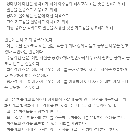
-
상대방이 대답을 생각하게 하여 예수님의 하시고자 하는 뜻을 전하기 위해
-
질문을 논증으로 사용하기 위해
-
궁지에 몰아넣는 질문에 대한 대책으로
-
그의 가르침을 설명하고 예시하기 위해
-
가장 중요한 목적으로 질문을 사용한 것은 가르침을 강조하기 위해
질문에는 네 가지 종류가 있다
.
-
아는 것을 말하도록 하는 질문
:
책을 읽거나 강의를 듣고 공부한 내용을 알고
있나 확인하는 질문이다
.
-
수렴적인 질문
:
어떤 사실을 증명하거나 일반화하기 위해서 필요한 증거를 들
도록 만드는 질문이다
.
-
확산적인 질문
:
이미 알고 있는 정보를 근거로 하여 새로운 사실을 추측하거
나 추구하게 하는 질문이다
.
-
평가적 질문
:
이미 가지고 있는 정보를 이용하여 어떤 사건에 대한 가치 판단
을 유도하는 질문이다
.
질문은 학습자의 의식이나 잠재의식 가운데 들어 있는 생각을 자극하고 구체
화시키고 활성화시키는 작용을 한다
.
질문은 다음과 같은 유익이 있다
.
-
질문은 학생들을 긴장하게 만든다
.
-
좋은 질문은 학습자의 흥미를 자극하며
,
학습동기를 유발하는 작용을 한다
.
-
학생들의 생각을 표현할 수 있는 기회를 제공한다
.
-
학습자의 머리에 잠재되어 있는 지식을 새로운 상황에 적용하게 한다
.