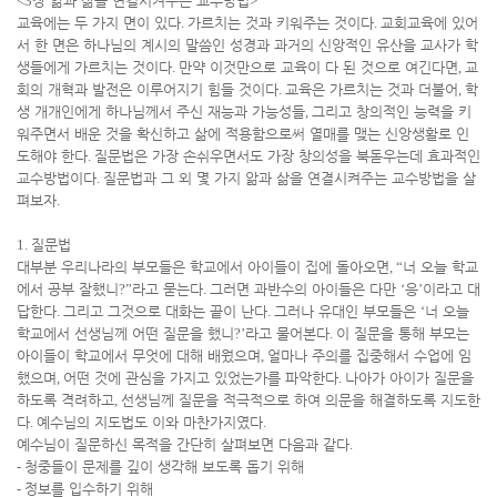
<3
장 앎과 삶을 연결시켜주는 교수방법
>
교육에는 두 가지 면이 있다
.
가르치는 것과 키워주는 것이다
.
교회교육에 있어
서 한 면은 하나님의 계시의 말씀인 성경과 과거의 신앙적인 유산을 교사가 학
생들에게 가르치는 것이다
.
만약 이것만으로 교육이 다 된 것으로 여긴다면
,
교
회의 개혁과 발전은 이루어지기 힘들 것이다
.
교육은 가르치는 것과 더불어
,
학
생 개개인에게 하나님께서 주신 재능과 가능성들
,
그리고 창의적인 능력을 키
워주면서 배운 것을 확신하고 삶에 적용함으로써 열매를 맺는 신앙생활로 인
도해야 한다
.
질문법은 가장 손쉬우면서도 가장 창의성을 북돋우는데 효과적인
교수방법이다
.
질문법과 그 외 몇 가지 앎과 삶을 연결시켜주는 교수방법을 살
펴보자
.
1.
질문법
대부분 우리나라의 부모들은 학교에서 아이들이 집에 돌아오면
, “
너 오늘 학교
에서 공부 잘했니
?”
라고 묻는다
.
그러면 과반수의 아이들은 다만
‘
응
’
이라고 대
답한다
.
그리고 그것으로 대화는 끝이 난다
.
그러나 유대인 부모들은
‘
너 오늘
학교에서 선생님께 어떤 질문을 했니
?’
라고 물어본다
.
이 질문을 통해 부모는
아이들이 학교에서 무엇에 대해 배웠으며
,
얼마나 주의를 집중해서 수업에 임
했으며
,
어떤 것에 관심을 가지고 있었는가를 파악한다
.
나아가 아이가 질문을
하도록 격려하고
,
선생님께 질문을 적극적으로 하여 의문을 해결하도록 지도한
다
.
예수님의 지도법도 이와 마찬가지였다
.
예수님이 질문하신 목적을 간단히 살펴보면 다음과 같다
.
-
청중들이 문제를 깊이 생각해 보도록 돕기 위해
-
정보를 입수하기 위해