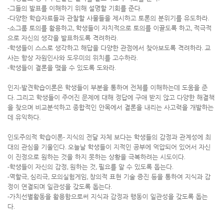
-
그들의 발표를 이해하기 위해 설명할 기회를 준다
.
-
다양한 학습자료들과 관찰할 사물들을 제시하고 토론의 분위기를 유도하라
.
-
소그룹 토의를 활용하고
,
학생들이 자치적으로 토의를 이끌도록 하고
,
적극적
으로 자신의 생각을 발표하도록 격려하라
.
-
학생들이 스스로 생각하고 해답을 다양한 관점에서 찾아보도록 격려하라
.
교
사는 항상 자원인사와 도우미의 위치를 고수하라
.
-
학생들이 결론을 맺을 수 있도록 도와라
.
인지
-
발견학습이론은 학생들이 부분을 통하여 전체를 이해하는데 도움을 준
다
.
그리고 학생들이 주어진 문제에 대해 정답에 구애 받지 않고 다양한 해결책
을 찾으며 비교분석하고 종합적인 안목에서 결론을 내리는 사고력을 개발하는
데 유익하다
.
인도주의적 학습이론
-
지식의 전달 자체 보다는 학생들의 감정과 관계성에 최
대의 관심을 기울인다
.
오늘날 학생들이 지적인 공부에 억압되어 있어서 자신
이 진정으로 원하는 것을 하지 못하는 상황을 극복하려는 시도이다
.
-
학생들이 자신의 감정
,
원하는 것
,
필요를 알 수 있도록 돕는다
.
-
역할극
,
심리극
,
모의실험게임
,
창의적 표현 기술 증진 등을 통하여 지식과 감
정이 연결되며 일관성을 갖도록 돕는다
.
-
가치선별활동을 활용함으로써 지식과 감정과 행동이 일관성을 갖도록 돕는
다
.