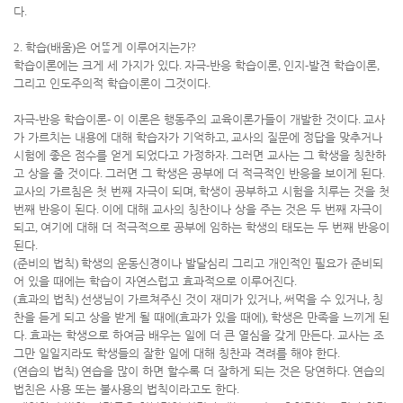
다
.
2.
학습
(
배움
)
은 어ᄄᅠᇂ게 이루어지는가
?
학습이론에는 크게 세 가지가 있다
.
자극
-
반응 학습이론
,
인지
-
발견 학습이론
,
그리고 인도주의적 학습이론이 그것이다
.
자극
-
반응 학습이론
-
이 이론은 행동주의 교육이론가들이 개발한 것이다
.
교사
가 가르치는 내용에 대해 학습자가 기억하고
,
교사의 질문에 정답을 맞추거나
시험에 좋은 점수를 얻게 되었다고 가정하자
.
그러면 교사는 그 학생을 칭찬하
고 상을 줄 것이다
.
그러면 그 학생은 공부에 더 적극적인 반응을 보이게 된다
.
교사의 가르침은 첫 번째 자극이 되며
,
학생이 공부하고 시험을 치루는 것을 첫
번째 반응이 된다
.
이에 대해 교사의 칭찬이나 상을 주는 것은 두 번째 자극이
되고
,
여기에 대해 더 적극적으로 공부에 임하는 학생의 태도는 두 번째 반응이
된다
.
(
준비의 법칙
)
학생의 운동신경이나 발달심리 그리고 개인적인 필요가 준비되
어 있을 때에는 학습이 자연스럽고 효과적으로 이루어진다
.
(
효과의 법칙
)
선생님이 가르쳐주신 것이 재미가 있거나
,
써먹을 수 있거나
,
칭
찬을 듣게 되고 상을 받게 될 때에
(
효과가 있을 때에
),
학생은 만족을 느끼게 된
다
.
효과는 학생으로 하여금 배우는 일에 더 큰 열심을 갖게 만든다
.
교사는 조
그만 일일지라도 학생들의 잘한 일에 대해 칭찬과 격려를 해야 한다
.
(
연습의 법칙
)
연습을 많이 하면 할수록 더 잘하게 되는 것은 당연하다
.
연습의
법친은 사용 또는 불사용의 법칙이라고도 한다
.