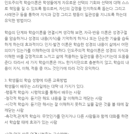
인도주의적 학습이론은 학생들에게 자유로운 선택의 기회와 선택에 대해 스스
로 책임을 질 수 있도록 함으로써
,
자신의 감정을 인지하도록 돕는다
.
그리고
사례연구 등을 통하여 지식과 감정 그리고 행동이 일관성을 지니도록 하는데
유익한 방법이다
.
학습의 단계와 학습이론을 연결시켜 생각해 보면
,
자극
-
반응 이론은 성경구절
을 암송하거나 성경의 내용
(
지식
)
을 기억하게 하거나 또는 단순한 기술을 습득
하게 하는데 효과적이다
.
인지
-
발견 이론은 학습한 성경의 내용이 삶에서 어떤
의미가 있는가를 이해하는데 유익하다
.
인도주의적 학습이론은 성경의 지식과
이해한 바를 감정적으로 느끼고 삶에 적용하는 일관성을 증진시키는데 도움을
준다
.
따라서 세 가지 학습이론은 어느 한가지만으로 충분하지 않고
,
학습의 내
용이 지식
,
이해
,
적용 중 어느 것인가에 따라 각각 유익하다
.
3.
학생들의 학습 성향에 따른 교육방법
학생들이 배우는 스타일에는 대략 네 가지가 있다
.
-
행동적 학습자
:
시행착오를 통해서 배우는 사람
-
청각적 학습자
:
듣기만 해도 내용을 잘 이해하고 깨닫는 사람
-
시각적 학습자
:
듣기만 해서는 잘 이해하지 못하고 실물 같은 것을 볼 때에 잘
깨닫는 사람
-
촉각적
,
관계적 학습자
:
무엇인가를 만지거나 다른 사람들과 함께 대화를 하면
서 학습할 때에 효과가 있는 사람