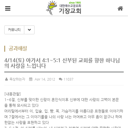
메뉴 건너뛰기
Toggle Dropdown
커뮤니티
공과해설
4/14(토) 아가서 4:1~5:1 신부된 교회를 향한 하나님
의 사랑을 느낍니다
묵상하는자
Apr 14, 2012
11037
[내용관찰]
1~6절, 신부를 맞이한 신랑이 혼인식이후 신부에 대한 사랑의 고백이 본문
을 통해 묘사되고 있다
머리털에서부터 이, 입술, 입, 뺨, 목, 가슴까지를 아름다운 표현들로 이야기하
며 7절에서는 그 이야기를을 나의 사랑 너는 어여쁘고 아무 흠이 없구나 하며
한없는 사랑을 표현하고 있다