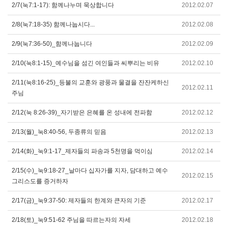
2/7(눅7:1-17): 함께나누며 묵상합니다
2012.02.07
2/8(눅7:18-35) 함께나눕시다...
2012.02.08
2/9(눅7:36-50)_함께나눕니다
2012.02.09
2/10(눅8:1-15)_예수님을 섬긴 여인들과 씨뿌리는 비유
2012.02.10
2/11(눅8:16-25)_등불의 교훈와 광풍과 물결을 잔잔케하신
2012.02.11
주님
2/12(눅 8:26-39)_자기받은 은혜를 온 성내에 전파함
2012.02.12
2/13(월)_눅8:40-56, 두종류의 믿음
2012.02.13
2/14(화)_눅9:1-17_제자들의 파송과 5천명을 먹이심
2012.02.14
2/15(수)_눅9:18-27_날마다 십자가를 지자, 담대하고 예수
2012.02.15
그리스도를 증거하자
2/17(금)_눅9:37-50: 제자들의 한계와 큰자의 기준
2012.02.17
2/18(토)_눅9:51-62 주님을 따르는자의 자세
2012.02.18