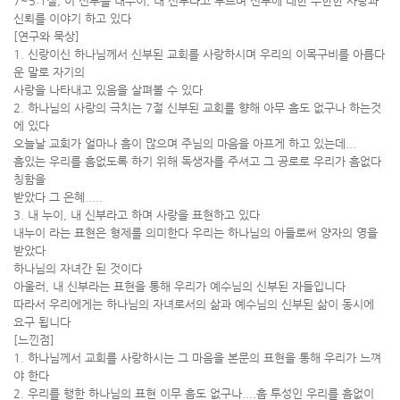
7~5:1절, 이 신부를 내누이, 내 신부라고 부르며 신부에 대한 무한한 사랑과
신뢰를 이야기 하고 있다
[연구와 묵상]
1. 신랑이신 하나님께서 신부된 교회를 사랑하시며 우리의 이목구비를 아름다
운 말로 자기의
사랑을 나타내고 있음을 살펴볼 수 있다
2. 하나님의 사랑의 극치는 7절 신부된 교회를 향해 아무 흠도 없구나 하는것
에 있다
오늘날 교회가 얼마나 흠이 많으며 주님의 마음을 아프게 하고 있는데...
흠있는 우리를 흠없도록 하기 위해 독생자를 주셔고 그 공로로 우리가 흠없다
칭함을
받았다 그 은혜.....
3. 내 누이, 내 신부라고 하며 사랑을 표현하고 있다
내누이 라는 표현은 형제를 의미한다 우리는 하나님의 아들로써 양자의 영을
받았다
하나님의 자녀간 된 것이다
아울러, 내 신부라는 표현을 통해 우리가 예수님의 신부된 자들입니다
따라서 우리에게는 하나님의 자녀로서의 삶과 예수님의 신부된 삶이 동시에
요구 됩니다
[느낀점]
1. 하나님께서 교회를 사랑하시는 그 마음을 본문의 표현을 통해 우리가 느껴
야 한다
2. 우리를 행한 하나님의 표현 이무 흠도 없구나....흠 투성인 우리를 흠없이