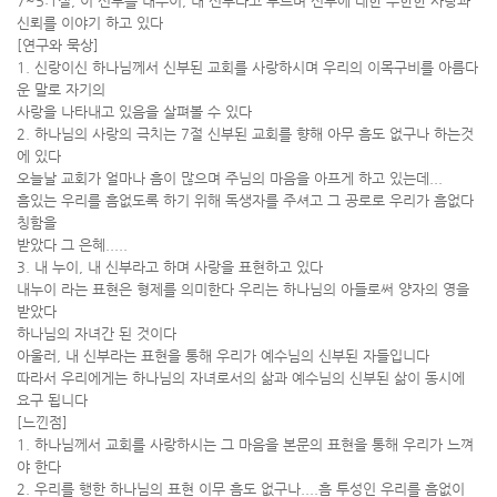
7~5:1절, 이 신부를 내누이, 내 신부라고 부르며 신부에 대한 무한한 사랑과
신뢰를 이야기 하고 있다
[연구와 묵상]
1. 신랑이신 하나님께서 신부된 교회를 사랑하시며 우리의 이목구비를 아름다
운 말로 자기의
사랑을 나타내고 있음을 살펴볼 수 있다
2. 하나님의 사랑의 극치는 7절 신부된 교회를 향해 아무 흠도 없구나 하는것
에 있다
오늘날 교회가 얼마나 흠이 많으며 주님의 마음을 아프게 하고 있는데...
흠있는 우리를 흠없도록 하기 위해 독생자를 주셔고 그 공로로 우리가 흠없다
칭함을
받았다 그 은혜.....
3. 내 누이, 내 신부라고 하며 사랑을 표현하고 있다
내누이 라는 표현은 형제를 의미한다 우리는 하나님의 아들로써 양자의 영을
받았다
하나님의 자녀간 된 것이다
아울러, 내 신부라는 표현을 통해 우리가 예수님의 신부된 자들입니다
따라서 우리에게는 하나님의 자녀로서의 삶과 예수님의 신부된 삶이 동시에
요구 됩니다
[느낀점]
1. 하나님께서 교회를 사랑하시는 그 마음을 본문의 표현을 통해 우리가 느껴
야 한다
2. 우리를 행한 하나님의 표현 이무 흠도 없구나....흠 투성인 우리를 흠없이