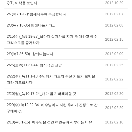
Q,T ; 이삭을 보면서
2012.10.29
2/7(눅7:1-17): 함께나누며 묵상합니다
2012.02.07
2/8(눅7:18-35) 함께나눕시다...
2012.02.08
2/15(수)_눅9:18-27_날마다 십자가를 지자, 담대하고 예수
2012.02.15
그리스도를 증거하자
2/9(눅7:36-50)_함께나눕니다
2012.02.09
2/25(토)눅11:37-44_형식적인 신앙
2012.02.25
2/22(수)_눅11:1-13 주님께서 가르쳐 주신 기도의 모범을
2012.02.22
따라 기도합시다
2/20(월)_눅10:17-24_내가 참 기뻐해야할 것
2012.02.20
2/29(수)-눅12:22-34_예수님의 제자된 우리가 진정으로 간
2012.02.29
구해야 것
2/10(눅8:1-15)_예수님을 섬긴 여인들과 씨뿌리는 비유
2012.02.10