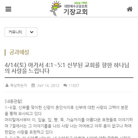
메뉴 건너뛰기
Toggle Dropdown
커뮤니티
공과해설
4/14(토) 아가서 4:1~5:1 신부된 교회를 향한 하나님
의 사랑을 느낍니다
묵상하는자
Apr 14, 2012
11037
[내용관찰]
1~6절, 신부를 맞이한 신랑이 혼인식이후 신부에 대한 사랑의 고백이 본문
을 통해 묘사되고 있다
머리털에서부터 이, 입술, 입, 뺨, 목, 가슴까지를 아름다운 표현들로 이야기하
며 7절에서는 그 이야기를을 나의 사랑 너는 어여쁘고 아무 흠이 없구나 하며
한없는 사랑을 표현하고 있다