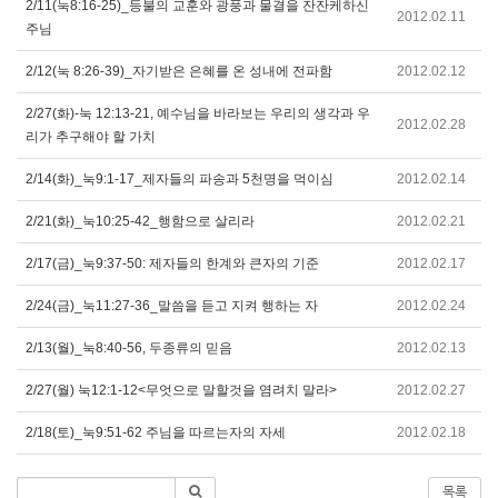
2/11(눅8:16-25)_등불의 교훈와 광풍과 물결을 잔잔케하신
2012.02.11
주님
2/12(눅 8:26-39)_자기받은 은혜를 온 성내에 전파함
2012.02.12
2/27(화)-눅 12:13-21, 예수님을 바라보는 우리의 생각과 우
2012.02.28
리가 추구해야 할 가치
2/14(화)_눅9:1-17_제자들의 파송과 5천명을 먹이심
2012.02.14
2/21(화)_눅10:25-42_행함으로 살리라
2012.02.21
2/17(금)_눅9:37-50: 제자들의 한계와 큰자의 기준
2012.02.17
2/24(금)_눅11:27-36_말씀을 듣고 지켜 행하는 자
2012.02.24
2/13(월)_눅8:40-56, 두종류의 믿음
2012.02.13
2/27(월) 눅12:1-12<무엇으로 말할것을 염려치 말라>
2012.02.27
2/18(토)_눅9:51-62 주님을 따르는자의 자세
2012.02.18
목록