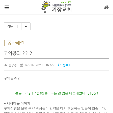
메뉴 건너뛰기
Toggle Dropdown
커뮤니티
공과해설
구역공과 23-2
김성경
Jan 16, 2023
660
첨부1
구역공과
2
본문
:
막
2:1-12 (
찬송
:
나는 길 잃은 나그네였네
, 310
장
)
■
시작하는 이야기
구약성경을 보면 구약 백성들이 언약을 다시 갱신하는 일들이 있습니다
.