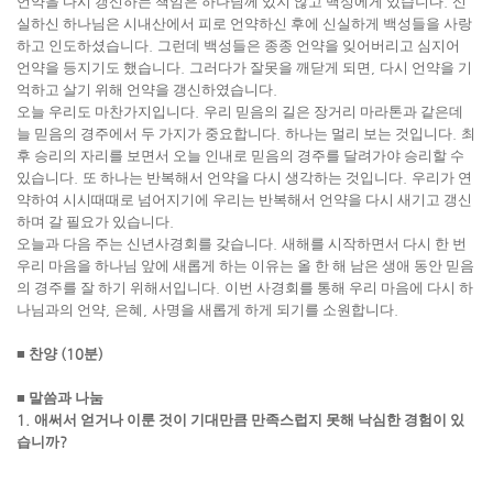
언약을 다시 갱신하는 책임은 하나님께 있지 않고 백성에게 있습니다
.
신
실하신 하나님은 시내산에서 피로 언약하신 후에 신실하게 백성들을 사랑
하고 인도하셨습니다
.
그런데 백성들은 종종 언약을 잊어버리고 심지어
언약을 등지기도 했습니다
.
그러다가 잘못을 깨닫게 되면
,
다시 언약을 기
억하고 살기 위해 언약을 갱신하였습니다
.
오늘 우리도 마찬가지입니다
.
우리 믿음의 길은 장거리 마라톤과 같은데
늘 믿음의 경주에서 두 가지가 중요합니다
.
하나는 멀리 보는 것입니다
.
최
후 승리의 자리를 보면서 오늘 인내로 믿음의 경주를 달려가야 승리할 수
있습니다
.
또 하나는 반복해서 언약을 다시 생각하는 것입니다
.
우리가 연
약하여 시시때때로 넘어지기에 우리는 반복해서 언약을 다시 새기고 갱신
하며 갈 필요가 있습니다
.
오늘과 다음 주는 신년사경회를 갖습니다
.
새해를 시작하면서 다시 한 번
우리 마음을 하나님 앞에 새롭게 하는 이유는 올 한 해 남은 생애 동안 믿음
의 경주를 잘 하기 위해서입니다
.
이번 사경회를 통해 우리 마음에 다시 하
나님과의 언약
,
은혜
,
사명을 새롭게 하게 되기를 소원합니다
.
■
찬양
(10
분
)
■
말씀과 나눔
1.
애써서 얻거나 이룬 것이 기대만큼 만족스럽지 못해 낙심한 경험이 있
습니까
?