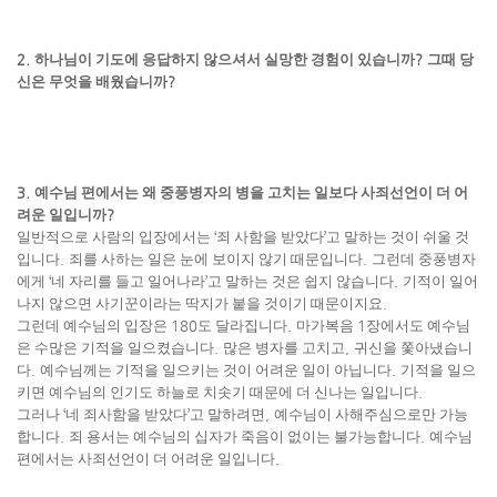
2.
하나님이 기도에 응답하지 않으셔서 실망한 경험이 있습니까
?
그때 당
신은 무엇을 배웠습니까
?
3.
예수님 편에서는 왜 중풍병자의 병을 고치는 일보다 사죄선언이 더 어
려운 일입니까
?
일반적으로 사람의 입장에서는
‘
죄 사함을 받았다
’
고 말하는 것이 쉬울 것
입니다
.
죄를 사하는 일은 눈에 보이지 않기 때문입니다
.
그런데 중풍병자
에게
‘
네 자리를 들고 일어나라
’
고 말하는 것은 쉽지 않습니다
.
기적이 일어
나지 않으면 사기꾼이라는 딱지가 붙을 것이기 때문이지요
.
그런데 예수님의 입장은
180
도 달라집니다
.
마가복음
1
장에서도 예수님
은 수많은 기적을 일으켰습니다
.
많은 병자를 고치고
,
귀신을 쫓아냈습니
다
.
예수님께는 기적을 일으키는 것이 어려운 일이 아닙니다
.
기적을 일으
키면 예수님의 인기도 하늘로 치솟기 때문에 더 신나는 일입니다
.
그러나
‘
네 죄사함을 받았다
’
고 말하려면
,
예수님이 사해주심으로만 가능
합니다
.
죄 용서는 예수님의 십자가 죽음이 없이는 불가능합니다
.
예수님
편에서는 사죄선언이 더 어려운 일입니다
.