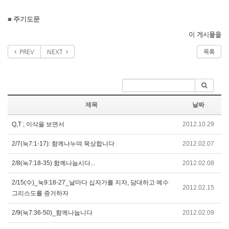
■
주기도문
이 게시물을
PREV
NEXT
목록
제목
날짜
Q,T ; 이삭을 보면서
2012.10.29
2/7(눅7:1-17): 함께나누며 묵상합니다
2012.02.07
2/8(눅7:18-35) 함께나눕시다...
2012.02.08
2/15(수)_눅9:18-27_날마다 십자가를 지자, 담대하고 예수
2012.02.15
그리스도를 증거하자
2/9(눅7:36-50)_함께나눕니다
2012.02.09