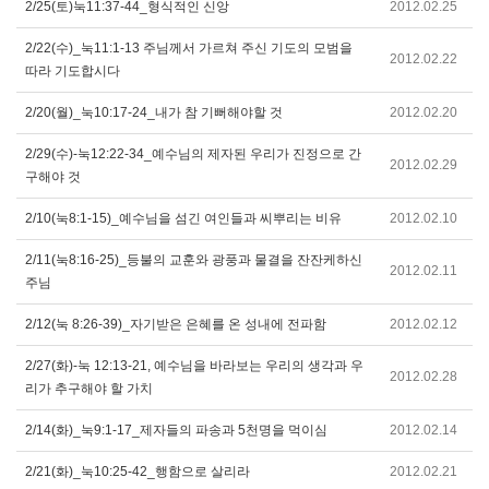
2/25(토)눅11:37-44_형식적인 신앙
2012.02.25
2/22(수)_눅11:1-13 주님께서 가르쳐 주신 기도의 모범을
2012.02.22
따라 기도합시다
2/20(월)_눅10:17-24_내가 참 기뻐해야할 것
2012.02.20
2/29(수)-눅12:22-34_예수님의 제자된 우리가 진정으로 간
2012.02.29
구해야 것
2/10(눅8:1-15)_예수님을 섬긴 여인들과 씨뿌리는 비유
2012.02.10
2/11(눅8:16-25)_등불의 교훈와 광풍과 물결을 잔잔케하신
2012.02.11
주님
2/12(눅 8:26-39)_자기받은 은혜를 온 성내에 전파함
2012.02.12
2/27(화)-눅 12:13-21, 예수님을 바라보는 우리의 생각과 우
2012.02.28
리가 추구해야 할 가치
2/14(화)_눅9:1-17_제자들의 파송과 5천명을 먹이심
2012.02.14
2/21(화)_눅10:25-42_행함으로 살리라
2012.02.21