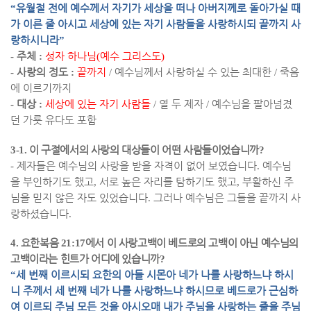
“
유월절 전에 예수께서 자기가 세상을 떠나 아버지께로 돌아가실 때
가 이른 줄 아시고 세상에 있는 자기 사람들을 사랑하시되 끝까지 사
랑하시니라
”
-
주체
:
성자 하나님
(
예수 그리스도
)
-
사랑의 정도
:
끝까지
/
예수님께서 사랑하실 수 있는 최대한
/
죽음
에 이르기까지
-
대상
:
세상에 있는 자기 사람들
/
열 두 제자
/
예수님을 팔아넘겼
던 가룟 유다도 포함
3-1.
이 구절에서의 사랑의 대상들이 어떤 사람들이었습니까
?
-
제자들은 예수님의 사랑을 받을 자격이 없어 보였습니다
.
예수님
을 부인하기도 했고
,
서로 높은 자리를 탐하기도 했고
,
부활하신 주
님을 믿지 않은 자도 있었습니다
.
그러나 예수님은 그들을 끝까지 사
랑하셨습니다
.
4.
요한복음
21:17
에서 이 사랑고백이 베드로의 고백이 아닌 예수님의
고백이라는 힌트가 어디에 있습니까
?
“
세 번째 이르시되 요한의 아들 시몬아 네가 나를 사랑하느냐 하시
니 주께서 세 번째 네가 나를 사랑하느냐 하시므로 베드로가 근심하
여 이르되 주님 모든 것을 아시오매 내가 주님을 사랑하는 줄을 주님