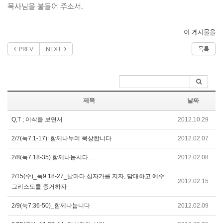
목사님을 붙들어 주소서
.
이 게시물을
PREV
NEXT
목록
제목
날짜
Q,T ; 이삭을 보면서
2012.10.29
2/7(눅7:1-17): 함께나누며 묵상합니다
2012.02.07
2/8(눅7:18-35) 함께나눕시다...
2012.02.08
2/15(수)_눅9:18-27_날마다 십자가를 지자, 담대하고 예수
2012.02.15
그리스도를 증거하자
2/9(눅7:36-50)_함께나눕니다
2012.02.09