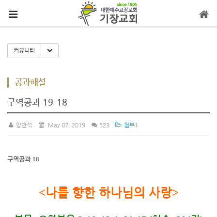
메뉴 건너뛰기
Toggle Dropdown
커뮤니티
공과해설
구역공과 19-18
양반석
May 07, 2019
523
첨부1
구역공과
18
<
나를 향한 하나님의 사랑
>