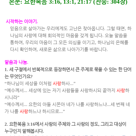
본문
:
요한복음
3:16, 13:1, 21:17 (
찬송
: 304
장
)
시작하는 이야기
.
믿음으로 살아가는 우리에게도 고난은 찾아옵니다
.
그럴 때면
,
하
나님의 사랑에 대해 회의적인 마음을 갖게 됩니다
.
오늘 말씀을
통하여
,
우리의 마음이 그 모든 의심을 이기고
,
하나님의 은혜를
다시 확인하여
,
새로운 삶으로 나아가기를 바랍니다
.
말씀과 나눔
.
1.
세 구절에서 반복적으로 등장하면서 큰 주제로 묶을 수 있는 한 단어
는 무엇인가요
?
“
하나님이 세상을 이처럼
사랑
하사
...”
“
예수께서
...
세상에 있는 자기 사람들을 사랑하시되 끝까지
사랑
하
시니라
”
“
예수께서
...
요한의 아들 시몬아 네가 나를 사랑하느냐
...
세 번째 네
가 나를
사랑
하느냐 하시므로
...”
2.
요한복음
3:16
에서 사랑의 주체와 그 사랑의 정도
,
그리고 대상이
누구인지 말해봅시다
.