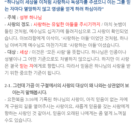
“
하나님이 세상을 이처럼 사랑하사 독생자를 주셨으니 이는 그를 믿
는 자마다 멸망하지 않고 영생을 얻게 하려 하심이라
”
-
주체
:
성부 하나님
-
사랑의 정도
:
사랑하는 유일한 아들을 주시기까지
/
마치 놋뱀이
들린 것처럼
,
예수님도 십자가에 들려지심으로 그 사랑이 확인되었
습니다
.
아브라함에게 이삭이
, ‘
사랑하는 아들
’
이었던 것처럼
,
하나
님 아버지께 예수님도 마찬가지로
‘
사랑하는 아들
’
이셨습니다
.
-
대상
:
세상
/
이것은
‘
모든 사람
’
을 뜻합니다
.
하나님은 인종이나
성별이나 그 어떤 기준으로도 차별하지 않으십니다
.
하지만 이 사랑
은 결국
믿는 자
에게로 향합니다
.
따라서 믿음은 하나님의 사랑을 받
기 위한 중요한 기준이 됩니다
.
2-1.
그런데 가끔 이 구절에서의 사랑의 대상이 왜 나와는 상관없어 보
이는지 말해봅시다
.
-
요한복음
3:16
에 기록된 하나님의 사랑이
,
아직 믿음이 없는 자에
게 구원의 길을 열어주시는 사랑이요
,
새롭게 믿음을 갖는 사람에게
향하는 사랑인 것 같아서
,
믿음이 오래된 나에게는 좀 멀게 느껴질
수도 있습니다
.