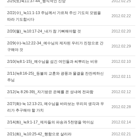
2/25(토)눅11:37-44_형식적인 신앙
2012.02.25
2/22(수)_눅11:1-13 주님께서 가르쳐 주신 기도의 모범을
2012.02.22
따라 기도합시다
2/20(월)_눅10:17-24_내가 참 기뻐해야할 것
2012.02.20
2/29(수)-눅12:22-34_예수님의 제자된 우리가 진정으로 간
2012.02.29
구해야 것
2/10(눅8:1-15)_예수님을 섬긴 여인들과 씨뿌리는 비유
2012.02.10
2/11(눅8:16-25)_등불의 교훈와 광풍과 물결을 잔잔케하신
2012.02.11
주님
2/12(눅 8:26-39)_자기받은 은혜를 온 성내에 전파함
2012.02.12
2/27(화)-눅 12:13-21, 예수님을 바라보는 우리의 생각과 우
2012.02.28
리가 추구해야 할 가치
2/14(화)_눅9:1-17_제자들의 파송과 5천명을 먹이심
2012.02.14
2/21(화)_눅10:25-42_행함으로 살리라
2012.02.21