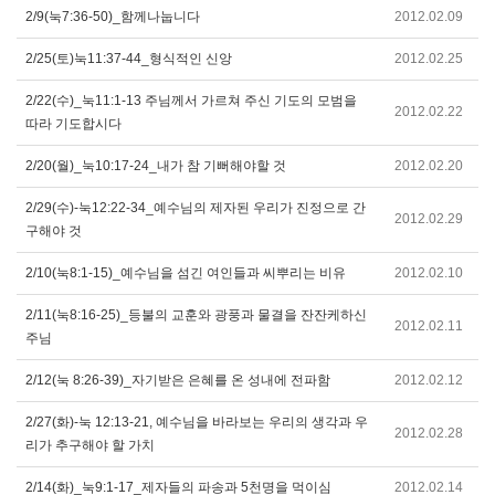
2/9(눅7:36-50)_함께나눕니다
2012.02.09
2/25(토)눅11:37-44_형식적인 신앙
2012.02.25
2/22(수)_눅11:1-13 주님께서 가르쳐 주신 기도의 모범을
2012.02.22
따라 기도합시다
2/20(월)_눅10:17-24_내가 참 기뻐해야할 것
2012.02.20
2/29(수)-눅12:22-34_예수님의 제자된 우리가 진정으로 간
2012.02.29
구해야 것
2/10(눅8:1-15)_예수님을 섬긴 여인들과 씨뿌리는 비유
2012.02.10
2/11(눅8:16-25)_등불의 교훈와 광풍과 물결을 잔잔케하신
2012.02.11
주님
2/12(눅 8:26-39)_자기받은 은혜를 온 성내에 전파함
2012.02.12
2/27(화)-눅 12:13-21, 예수님을 바라보는 우리의 생각과 우
2012.02.28
리가 추구해야 할 가치
2/14(화)_눅9:1-17_제자들의 파송과 5천명을 먹이심
2012.02.14