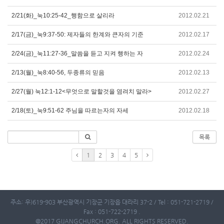
2/21(화)_눅10:25-42_행함으로 살리라
2012.02.21
2/17(금)_눅9:37-50: 제자들의 한계와 큰자의 기준
2012.02.17
2/24(금)_눅11:27-36_말씀을 듣고 지켜 행하는 자
2012.02.24
2/13(월)_눅8:40-56, 두종류의 믿음
2012.02.13
2/27(월) 눅12:1-12<무엇으로 말할것을 염려치 말라>
2012.02.27
2/18(토)_눅9:51-62 주님을 따르는자의 자세
2012.02.18
목록
1
2
3
4
5
주소: 우)619-903 부산광역시 기장군 기장읍 대라리 37-2 / Tel : 051-721-2719 /
Fax : 051-722-2719 .
@2017 GIJANGCHURCH.ORG. ALL RIGHTS RESERVED.