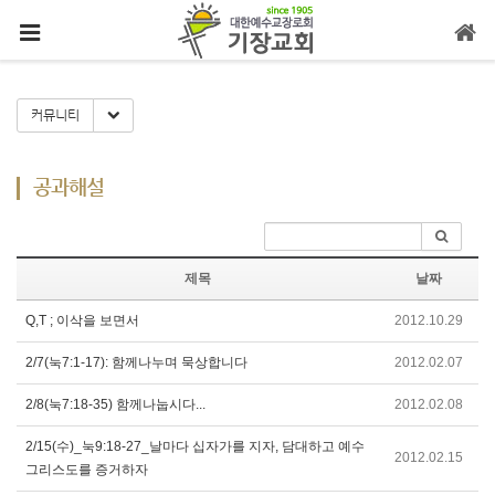
메뉴 건너뛰기
Toggle Dropdown
커뮤니티
공과해설
제목
날짜
Q,T ; 이삭을 보면서
2012.10.29
2/7(눅7:1-17): 함께나누며 묵상합니다
2012.02.07
2/8(눅7:18-35) 함께나눕시다...
2012.02.08
2/15(수)_눅9:18-27_날마다 십자가를 지자, 담대하고 예수
2012.02.15
그리스도를 증거하자