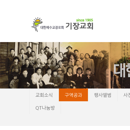
교회소식
구역공과
행사앨범
사
QT나눔방