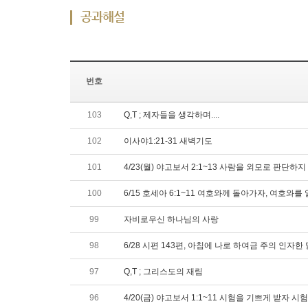
공과해설
번호
103
Q,T ; 제자들을 생각하며....
102
이사야1:21-31 새벽기도
101
4/23(월) 야고보서 2:1~13 사람을
100
6/15 호세아 6:1~11 여호와께 돌아가자, 여호와를
99
자비로우신 하나님의 사랑
98
6/28 시편 143편, 아침에 나로 하여금 주의 인자
97
Q,T ; 그리스도의 재림
96
4/20(금) 야고보서 1:1~11 시험을 기쁘게 받자