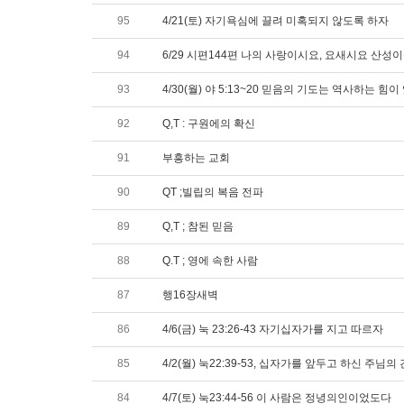
95
4/21(토) 자기욕심에 끌려 미혹되지 않도록 하자
94
6/29 시편144편 나의 사랑이시요, 요새시요 산
93
4/30(월) 야 5:13~20 믿음의 기도는 역사하는 힘이
92
Q,T : 구원에의 확신
91
부흥하는 교회
90
QT ;빌립의 복음 전파
89
Q,T ; 참된 믿음
88
Q.T ; 영에 속한 사람
87
행16장새벽
86
4/6(금) 눅 23:26-43 자기십자가를 지고 따르자
85
4/2(월) 눅22:39-53, 십자가를 앞두고 하신 주님
84
4/7(토) 눅23:44-56 이 사람은 정녕의인이었도다