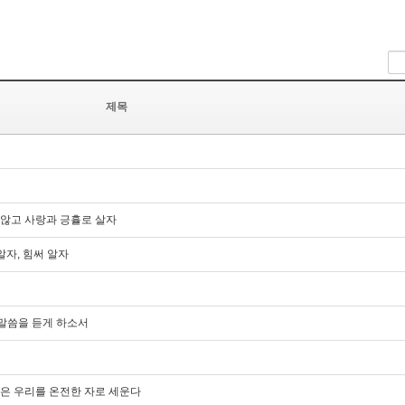
제목
 외모로 판단하지 않고 사랑과 긍휼로 살자
 알자, 힘써 알자
한 말씀을 듣게 하소서
 시험은 우리를 온전한 자로 세운다