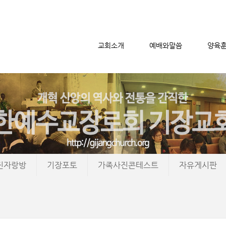
교회소개
예배와말씀
양육
메뉴 건너뛰기
진자랑방
기장포토
가족사진콘테스트
자유게시판