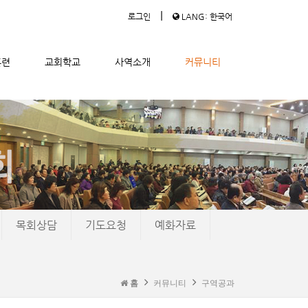
|
로그인
LANG: 한국어
훈련
교회학교
사역소개
커뮤니티
목회상담
기도요청
예화자료
홈
커뮤니티
구역공과