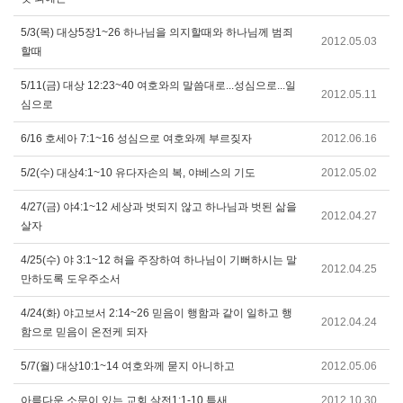
5/3(목) 대상5장1~26 하나님을 의지할때와 하나님께 범죄
2012.05.03
할때
5/11(금) 대상 12:23~40 여호와의 말씀대로...성심으로...일
2012.05.11
심으로
6/16 호세아 7:1~16 성심으로 여호와께 부르짖자
2012.06.16
5/2(수) 대상4:1~10 유다자손의 복, 야베스의 기도
2012.05.02
4/27(금) 야4:1~12 세상과 벗되지 않고 하나님과 벗된 삶을
2012.04.27
살자
4/25(수) 야 3:1~12 혀을 주장하여 하나님이 기뻐하시는 말
2012.04.25
만하도록 도우주소서
4/24(화) 야고보서 2:14~26 믿음이 행함과 같이 일하고 행
2012.04.24
함으로 믿음이 온전케 되자
5/7(월) 대상10:1~14 여호와께 묻지 아니하고
2012.05.06
아름다운 소문이 있는 교회 살전1:1-10 특새
2012.10.30