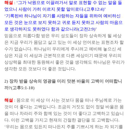
해설
:
‘
그가 낙원으로 이끌려가서 말로 표현할 수 없는 말을 들
었으니 사람이 가히 이르지 못할 말이로다
.(
고후
12:4)’
‘
기록된바 하나님이 자기를 사랑하는 자들을 위하여 예비하신
모든 것은 눈으로 보지 못하고 귀로 듣지 못하고 사람의 마음으
로 생각하지도 못하였다 함과 같으니라
(
고전
2:9)’
믿음으로 의롭다함 받은 우리 성도들이 장차 상속하게 될 세상
은 지금 우리가 몸담고 살고 있는 이 세상 언어로는 표현조차 할
수가 없습니다
.
하나님이 우리에게 주시려고 예비해 놓으신 세
상은 지금 이 세상과 근본적으로 다른 세상이기 때문에 우리의
상상력을 최대한 동원해서 좋은 것을 생각해도 하나님은 우리가
생각한 모든 것보다 더 좋은 것입니다
.
2)
장차 받을 상속의 영광을 미리 맛본 바울의 고백이 어떠합니
까
?(
고후
5:1-10)
해설
:
몸으로 이 세상 더 사는 것보다 몸을 떠나 주님께로 가는
것이 더 좋다는 고백입니다
.
조금의 거짓도 없이 정말 바울은 몸
을 떠나 차라리 주와 함께 있는 것이 더 좋다고 고백하고 있습니
다
.
이런 고백을 가지고 현재의 간절한 결단을 또 고백합니다
.
‘
우리는 몸으로 있든지 떠나든지 주를 기쁘시게 하는 자 되기를