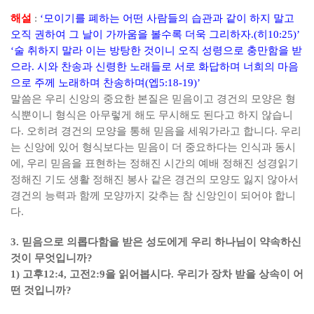
해설
:
‘
모이기를 폐하는 어떤 사람들의 습관과 같이 하지 말고
오직 권하여 그 날이 가까움을 볼수록 더욱 그리하자
.(
히
10:25)’
‘
술 취하지 말라 이는 방탕한 것이니 오직 성령으로 충만함을 받
으라
.
시와 찬송과 신령한 노래들로 서로 화답하며 너희의 마음
으로 주께 노래하며 찬송하며
(
엡
5:18-19)’
말씀은 우리 신앙의 중요한 본질은 믿음이고 경건의 모양은 형
식뿐이니 형식은 아무렇게 해도 무시해도 된다고 하지 않습니
다
.
오히려 경건의 모양을 통해 믿음을 세워가라고 합니다
.
우리
는 신앙에 있어 형식보다는 믿음이 더 중요하다는 인식과 동시
에
,
우리 믿음을 표현하는 정해진 시간의 예배 정해진 성경읽기
정해진 기도 생활 정해진 봉사 같은 경건의 모양도 잃지 않아서
경건의 능력과 함께 모양까지 갖추는 참 신앙인이 되어야 합니
다
.
3.
믿음으로 의롭다함을 받은 성도에게 우리 하나님이 약속하신
것이 무엇입니까
?
1)
고후
12:4,
고전
2:9
을 읽어봅시다
.
우리가 장차 받을 상속이 어
떤 것입니까
?