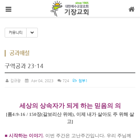
메뉴 건너뛰기
Toggle Dropdown
커뮤니티
공과해설
구역공과 23-14
김규광
Apr 04, 2023
724
첨부1
세상의 상속자가 되게 하는 믿음의 의
[
롬
4:9-16 / 150
장
(
갈보리산 위에
),
이제 내가 살아도 주 위해 살
고
]
■
시작하는 이야기
.
이번 주간은 고난주간입니다
.
우리 주님께