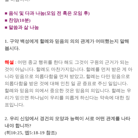
■
음식 및 다과 나눔
(
모임 전 혹은 모임 후
)
■
찬양
(10
분
)
■
말씀과 삶 나눔
1.
구약 백성에게 할례와 믿음의 의의 관계가 어떠했는지 말해
봅시다
.
해설
:
어떤 종교 행위를 한다 해도 그것이 구원의 근거가 되는
것이 아닙니다
.
할례도 마찬가지입니다
.
할례를 먼저 받은 게 아
니라 믿음으로 의롭다함을 먼저 받았고
,
할례는 다만 믿음으로
의롭다함을 받은 것에 대해 인친 일 곧 증표로 주신 일입니다
.
할례와 믿음의 의에서 중요한 것은 믿음의 의입니다
.
할례는 우
리가 믿으면 하나님이 우리를 의롭게 하신다는 약속에 대한 징
표입니다
.
2.
우리 신앙에서 경건의 모양과 능력이 서로 어떤 관계를 나타
내야 합니까
?
(
히
10:25,
엡
5:18-19
참조
)