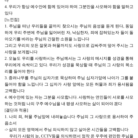
다
4. 우리가 항상 예수안에 함께 있어야 하며 그분만을 사모해야 함을 말하고
있다
[느낀점]
1. 주님을 떠난 우리들을 끝까지 찾으시는 주님의 음성을 듣게 된다, 동일
하게 우리 주변에 주님을 잃어버린 자, 낙심한자, 죄에 잡혀있는자 들이 돌
아오기를 바라는 주님의 간절한 소원을 느낍니다
그리고 우리의 모든 잘못과 허물까지도 사랑으로 감싸주며 덮어 주시는 그
사랑을 보게됩니다
2. 오늘도 우리를 사랑하시는 주님께서는 그 사랑의 메시지를 성경을 통해
우리에게 속싹이고 있다. 우리가 성경을 묵상할 때 주님의 그 사랑의 목소
리를 들어야 한다
3. 종려나무를 주님의 십자가로 묵상하며 주님 십자가앞에 나아가 그를 붙
들어야 함을 느낍니다 그 십자가 사랑 앞에는 모든 허물과 죄가 용서됨을
고백합니다
4. 예수안에 있는 자는 그분을 사모합니다. 사랑하는 연인들이 서로를 사모
하는 것처럼 나의 구주 예수님을 내 평생 사모하는 삶이 되어야 겠다
[결단과 적용]
1. 나의 죄, 허물 주님앞에 내려놓습니다 주님의 그 사랑으로 용서하여 주
옵소서
-> 삶의 모든 영역에서 주님 의식하지 않고 살아온 시간들을 고백합니다
우리가 사람의 눈, CCTV등을 의식하면서 정작 온 우주에 편만한 주님을