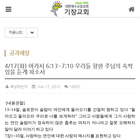
메뉴 건너뛰기
Toggle Dropdown
커뮤니티
공과해설
4/17(화) 아가서 6:13~7:10 우리들 향한 주님의 속싹
임을 듣게 하소서
묵상하는자
Apr 17, 2012
10837
[내용관찰]
13~14절, 솔로몬이 술람미 여인에게 돌아오기를 간절히 원하고 있다 “돌
아오고 돌아오라 우리로 너를 보게하라” 그리고 사람들에게 그가 사랑하
는 연인 술람미가 정숙하지 않은 춤추는 여자가 아니라고 잘못 오해하지
말아 달라 이야기 하고 있다
7장1~10절, 사랑하는 연인에 대한 사랑의 메시지를 표현하고 있다