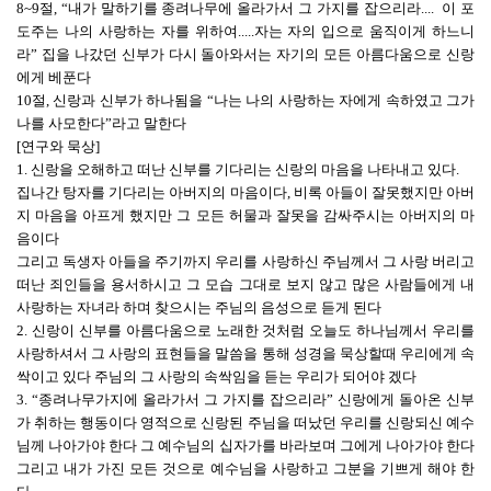
8~9절, “내가 말하기를 종려나무에 올라가서 그 가지를 잡으리라.... 이 포
도주는 나의 사랑하는 자를 위하여.....자는 자의 입으로 움직이게 하느니
라” 집을 나갔던 신부가 다시 돌아와서는 자기의 모든 아름다움으로 신랑
에게 베푼다
10절, 신랑과 신부가 하나됨을 “나는 나의 사랑하는 자에게 속하였고 그가
나를 사모한다”라고 말한다
[연구와 묵상]
1. 신랑을 오해하고 떠난 신부를 기다리는 신랑의 마음을 나타내고 있다.
집나간 탕자를 기다리는 아버지의 마음이다, 비록 아들이 잘못했지만 아버
지 마음을 아프게 했지만 그 모든 허물과 잘못을 감싸주시는 아버지의 마
음이다
그리고 독생자 아들을 주기까지 우리를 사랑하신 주님께서 그 사랑 버리고
떠난 죄인들을 용서하시고 그 모습 그대로 보지 않고 많은 사람들에게 내
사랑하는 자녀라 하며 찾으시는 주님의 음성으로 듣게 된다
2. 신랑이 신부를 아름다움으로 노래한 것처럼 오늘도 하나님께서 우리를
사랑하셔서 그 사랑의 표현들을 말씀을 통해 성경을 묵상할때 우리에게 속
싹이고 있다 주님의 그 사랑의 속싹임을 듣는 우리가 되어야 겠다
3. “종려나무가지에 올라가서 그 가지를 잡으리라” 신랑에게 돌아온 신부
가 취하는 행동이다 영적으로 신랑된 주님을 떠났던 우리를 신랑되신 예수
님께 나아가야 한다 그 예수님의 십자가를 바라보며 그에게 나아가야 한다
그리고 내가 가진 모든 것으로 예수님을 사랑하고 그분을 기쁘게 해야 한