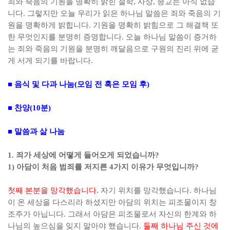
죄와 죽음의 기원을 명확히 밝힌 철학
,
사상
,
종교는 아직 없습
니다
.
그렇지만 오늘 우리가 읽은 하나님 말씀은 죄와 죽음의 기
원을 명확하게 밝힙니다
.
기원을 명확히 밝힘으로 그 해결책 또
한 무엇인지를 분명히 증명합니다
.
오늘 하나님 말씀이 증거하
는 죄와 죽음의 기원을 분명히 깨달음으로 구원의 진리 위에 굳
게 서게 되기를 바랍니다
.
■
음식 및 다과 나눔
(
모임 전 혹은 모임 후
)
■
찬양
(10
분
)
■
말씀과 삶 나눔
1.
죄가 세상에 어떻게 들어오게 되었습니까
?
1)
아담이 처음 범죄를 저지른
4
가지 이유가 무엇입니까
?
첫째
본분을 망각했습니다
.
자기 위치를 망각했습니다
.
하나님
이 온 세상을 다스리라 하셨지만 아담의 위치는 피조물이지 창
조주가 아닙니다
.
그래서 아담은 피조물로서 자신의 한계와 하
나님의 높으심을 잊지 말아야 했습니다
.
둘째
하나님 주신 것에