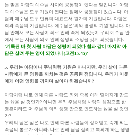
는 말은 아담과 예수님 사이에 공통점이 있다는 말입니다
.
아담
과 예수님은 모두 기원이 된다는 점에서 공통점이 있습니다
.
아
담과 예수님 모두 인류의 대표로서 뭔가의 기원입니다
.
아담은
죄와 죽음의 기원입니다
.
예수님은
‘
의와 영생의 기원
’
입니다
.
아
담 안에서 모든 사람이 죄로 인해 죽게 되었듯이 우리 예수님 안
에서 모든 사람이 의로 인해 생명의 소망을 갖게 되었습니다
.
‘
기록된 바 첫 사람 아담은 생령이 되었다 함과 같이 마지막 아
담은 살려 주는 영이 되었나니
(
고전
15:45)’
5.
우리는 아담이나 주님처럼 기원은 아니지만
,
우리 삶이 다른
사람에게 큰 영향을 끼치는 것은 공통된 점입니다
.
우리가 이웃
에게 어떤 영향을 끼치며 살아야 하겠습니까
?
아담처럼 나로 인해 다른 사람도 죄와 죽음 아래 떨어지게 만드
는 삶을 살 것인가
?
아니면 우리 주님처럼 사랑과 섬김으로 한
영혼이라도 더 주님의 의와 생명 안으로 인도하는 삶을 살 것인
가
?
우리의 남은 삶은 나로 인해 다른 사람들이 상처받고 죽게 되는
죽음의 통로가 아니라
,
나로 인해 남을 살리고 복되게 하는 생명