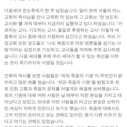
다음세대 전도축제가 한 주 남았습니다
.
얼마 전에 서울의 어느
교회의 목사님을 만나 교제한 적 있는데 그 교회는
‘
전 성도의
교사화
’
를 개척 때부터 지금까지 실행하고 있다 하셨습니다
. ‘
가
르치는 교사
,
기도하는 교사
,
물질로 후원하는 교사
’
이렇게 세
종류의 교사 중에 매년 지원하여 섬긴다고 하셨습니다
.
우리 기
장교회 모든 성도들도
‘
나도 복음으로 어린 영혼들을 섬기는 사
람
’
이라는 심정으로 기도하고
,
교사들을 격려해 주면 감사하겠
습니다
.
다음 세대를 위해 우리 세대가 할 수 있는 최선을 다하
는 것이 죽기까지의 사명일 것입니다
.
인류의 역사를 보면 사람들은
‘
죄와 죽음의 기원
’
이 무엇인지 밝
히려고 많은 애를 썼습니다
. ‘
죄와 죽음의 기원
’
을 밝힘으로 죄
로 인한 고통과 죽음의 문제를 어떻게든 해결해 보려했습니다
.
죄의 기원에 대해 어떤 사람은 날 때부터 악한 본성을 가지고 태
어난다고 보았고
,
반대로 어떤 사람들은 타고난 본성은 선하지
만 세상이 악하게 만든다고 보기도 했습니다
.
죽음에 대해서도
그저 자연의 순리라고 보는 견해도 있지만
,
뭔가 다른 이유가 있
다고 여기는 견해도 있었습니다
.