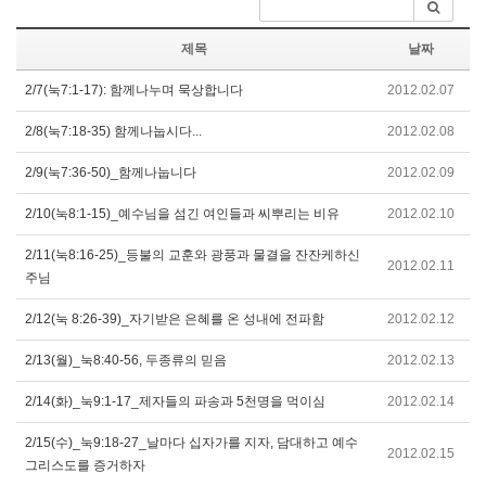
제목
날짜
2/7(눅7:1-17): 함께나누며 묵상합니다
2012.02.07
2/8(눅7:18-35) 함께나눕시다...
2012.02.08
2/9(눅7:36-50)_함께나눕니다
2012.02.09
2/10(눅8:1-15)_예수님을 섬긴 여인들과 씨뿌리는 비유
2012.02.10
2/11(눅8:16-25)_등불의 교훈와 광풍과 물결을 잔잔케하신
2012.02.11
주님
2/12(눅 8:26-39)_자기받은 은혜를 온 성내에 전파함
2012.02.12
2/13(월)_눅8:40-56, 두종류의 믿음
2012.02.13
2/14(화)_눅9:1-17_제자들의 파송과 5천명을 먹이심
2012.02.14
2/15(수)_눅9:18-27_날마다 십자가를 지자, 담대하고 예수
2012.02.15
그리스도를 증거하자