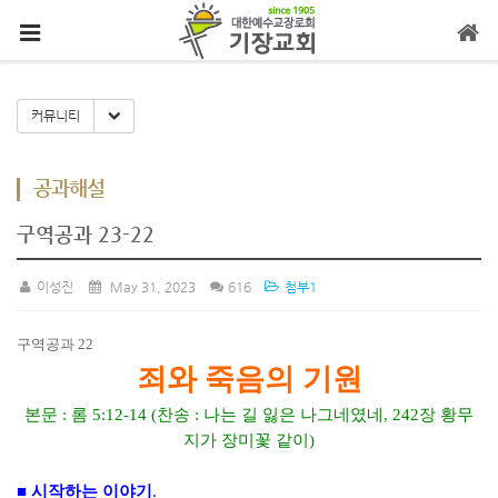
메뉴 건너뛰기
Toggle Dropdown
커뮤니티
공과해설
구역공과 23-22
이성진
May 31, 2023
616
첨부1
구역공과
22
죄와 죽음의 기원
본문
:
롬
5:12-14 (
찬송
:
나는 길 잃은 나그네였네
, 242
장 황무
지가 장미꽃 같이
)
■
시작하는 이야기
.