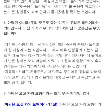
는데
,
죄로 인하여 낯설고 이질적인 죽음도 들어와 버렸습니다
.
죄로 인하여 죽음이 들어왔다는 것은 우리를 죽음에 이르게 하
는 모든 원인들도 죄로 인하여 들어왔음을 뜻하는 것입니다
.
3.
아담만 아니라 우리 모두도 죽는 이유는 우리도 죄인이라는
의미입니다
.
아담의 죄와 우리의 죄의 차이점과 공통점은 무엇
입니까
?
·
차이점
:
아담의 죄는 선한 세상에 죄와 죽음의 권세가 들어오
게 한 기원이 되는 죄입니다
.
그러나 이후 인생들의 죄는 아담으
로 인해 들어온 죄와 짝하여 짓는 죄입니다
.
죄가 세상에 들어오
게 만든 원죄는 오직 아담이 지었고
,
그 원죄의 영향으로 이후의
인생들은 죄와 짝하여서 하나님을 대적하는 것입니다
.
·
공통점
:
선하고 은혜로우시며 만물의 주인이요 우리의 아버지
가 되신 하나님의 사랑과 은혜를 대놓고 무시하고 부정하고 욕
되게 한 것 입니다
.
4.
아담은 오실 자의 모형이라는 말이 무슨 의미입니까
?
‘
아담은 오실 자의 모형이라
.(14
절
)’
아담은 오실 자의 모형이라