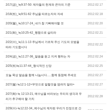
2/17(금)_눅9:37-50: 제자들의 한계와 큰자의 기준
2012.02.17
2/18(토)_눅9:51-62 주님을 따르는자의 자세
2012.02.18
2/20(월)_눅10:17-24_내가 참 기뻐해야할 것
2012.02.20
2/21(화)_눅10:25-42_행함으로 살리라
2012.02.21
2/22(수)_눅11:1-13 주님께서 가르쳐 주신 기도의 모범을
2012.02.22
따라 기도합시다
2/24(금)_눅11:27-36_말씀을 듣고 지켜 행하는 자
2012.02.24
2/25(토)눅11:37-44_형식적인 신앙
2012.02.25
오늘 묵상 말슴을 함께 나눕시다......함께 동참해 주세요
2012.02.27
2/27(월) 눅12:1-12<무엇으로 말할것을 염려치 말라>
2012.02.27
2/27(화)-눅 12:13-21, 예수님을 바라보는 우리의 생각과 우
2012.02.28
리가 추구해야 할 가치
2/29(수)-눅12:22-34_예수님의 제자된 우리가 진정으로 간