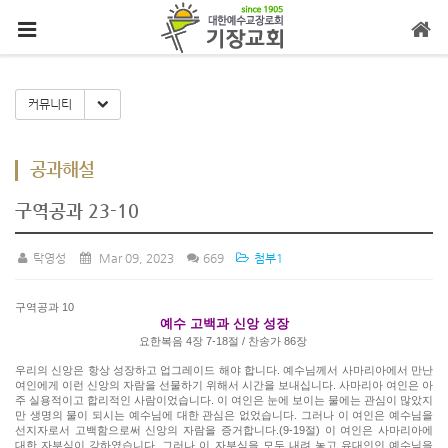
메뉴 건너뛰기
Toggle Dropdown
커뮤니티
공과해설
구역공과 23-10
탁영성
Mar 09, 2023
669
첨부1
구역공과 10
예수 고백과 신앙 성장
요한복음 4장 7-18절 / 찬송가 86장
우리의 신앙은 항상 성장하고 업그레이드 해야 합니다. 예수님께서 사마리아에서 만난
여인에게 이런 신앙의 자람을 선물하기 위해서 시간을 보내십니다. 사마리아 여인은 아
주 실용적이고 합리적인 사람이었습니다. 이 여인은 눈에 보이는 물에는 관심이 많았지
만 생명의 물이 되시는 예수님에 대한 관심은 없었습니다. 그러나 이 여인은 예수님을
선지자로서 고백함으로써 신앙의 자람을 증거합니다.(9-19절) 이 여인은 사마리아에
대한 자부심이 강하였습니다. 그러나 이 자부심을 모두 내려 놓고 유대인인 예수님을