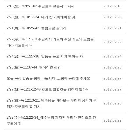
2/18(토)_눅9:51-62 주님을 따르는자의 자세
2012.02.18
2/20(월)_눅10:17-24_내가 참 기뻐해야할 것
2012.02.20
2/21(화)_눅10:25-42_행함으로 살리라
2012.02.21
2/22(수)_눅11:1-13 주님께서 가르쳐 주신 기도의 모범을
2012.02.22
따라 기도합시다
2/24(금)_눅11:27-36_말씀을 듣고 지켜 행하는 자
2012.02.24
2/25(토)눅11:37-44_형식적인 신앙
2012.02.25
오늘 묵상 말슴을 함께 나눕시다......함께 동참해 주세요
2012.02.27
2/27(월) 눅12:1-12<무엇으로 말할것을 염려치 말라>
2012.02.27
2/27(화)-눅 12:13-21, 예수님을 바라보는 우리의 생각과 우
2012.02.28
리가 추구해야 할 가치
2/29(수)-눅12:22-34_예수님의 제자된 우리가 진정으로 간
2012.02.29
구해야 것