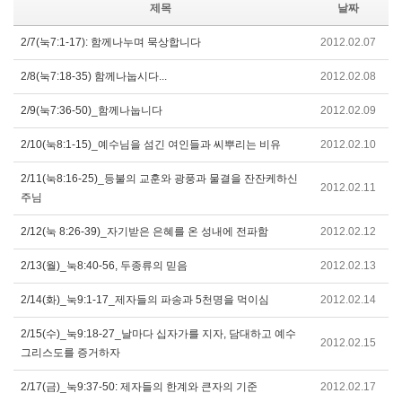
제목
날짜
2/7(눅7:1-17): 함께나누며 묵상합니다
2012.02.07
2/8(눅7:18-35) 함께나눕시다...
2012.02.08
2/9(눅7:36-50)_함께나눕니다
2012.02.09
2/10(눅8:1-15)_예수님을 섬긴 여인들과 씨뿌리는 비유
2012.02.10
2/11(눅8:16-25)_등불의 교훈와 광풍과 물결을 잔잔케하신
2012.02.11
주님
2/12(눅 8:26-39)_자기받은 은혜를 온 성내에 전파함
2012.02.12
2/13(월)_눅8:40-56, 두종류의 믿음
2012.02.13
2/14(화)_눅9:1-17_제자들의 파송과 5천명을 먹이심
2012.02.14
2/15(수)_눅9:18-27_날마다 십자가를 지자, 담대하고 예수
2012.02.15
그리스도를 증거하자
2/17(금)_눅9:37-50: 제자들의 한계와 큰자의 기준
2012.02.17