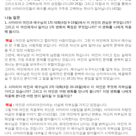
그리스도라고 고백하는데 까지 성장합니다.(20-26절) 그리고 마침내 이 여인을 통해서
많은 사마리아인들이 예수를 세상의 구주로 고백하는 역사가 일어납니다.(42절)
나눔 질문
1. 사마리아 여인과 예수님의 1차 대화(4장 9-19절)에서 이 여인의 관심은 무엇입니까?
그리고 이 여인에게서 일어난 1차 변화의 특징은 무엇입니까? 이 변화를 나에게 적용
해 봅시다.
해설 :
여인은 실제적이고 합리적인 사람이었습니다. 그런 이 여인에게 있어서 예수님
은 뜬 구름 잡는 사람처럼 보입니다. 여인은 자신의 삶에 일어나는 실제적 문제에 관심
을 두고 있던 사람입니다.
그런데, 예수님은 이 여인에게 남편을 데려오라 하십니다. 여인이 가지고 있는 실제적
인 문제, 가장 괴로운 문제를 언급하신 것입니다. 여인의 실제적인 문제를 완벽히 알고
계시는 분이심을 보여주시기 위함이었습니다.
그러자, 여인에게서 1차 변화가 일어납니다. 예수님이 누구이신가를 알게 되는 것이었
습니다. 예수님은 자신의 모든 실제적인 문제를 완벽히 아시는 선지자이시며, 해결해주
실 수 있으신 분이기에 그 말을 들어야 (신 18:15) 하는 분임을 알게 되었습니다.
2. 사마리아 여인과 예수님의 2차 대화(4장 20-26절)에서 이 여인은 무엇에 자부심을
가지고 있습니까? 그리고 이 여인은 어떤 변화를 만나게 됩니까? 이런 변화를 나에게
적용해 본다면 어떤 면이 달라질 수 있을까요?
해설 :
여인은 사마리아인이라는 사실에 자부심을 가지고 있었습니다.
그렇기에 여인은 처음부터 자신은 사마리아 사람임을 밝히고(9절), 사마리아의 자랑인
야곱의 유물을 이야기 합니다(12절). 그런 여인에게 일어난 변화는 자신의 자부심과 정
체성을 내려놓고 예수님을 받아들이기 시작한다는 것이었습니다.
예수님은 구원이 사마리아가 아니라, 유대인에게서 난다는 것을 밝히십니다. 여인의 자
부심을 꺾으시는 것입니다. 그런데 여인은 이 예수님의 말씀에 자신의 자부심을 접어갑
니다. 사마리아됨을 내려놓고 예수님의 그리스도이심을 받아들이기 시작하였습니다.