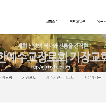
교회소개
예배와말씀
양육
메뉴 건너뛰기
진자랑방
기장포토
가족사진콘테스트
자유게시판