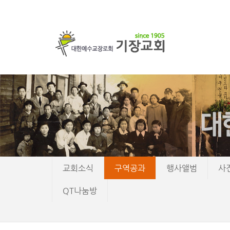
교회소식
구역공과
행사앨범
사
QT나눔방