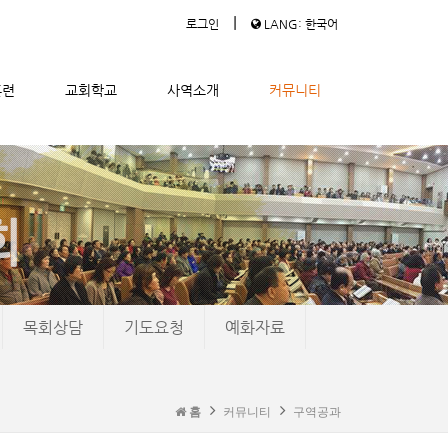
|
로그인
LANG: 한국어
훈련
교회학교
사역소개
커뮤니티
목회상담
기도요청
예화자료
홈
커뮤니티
구역공과